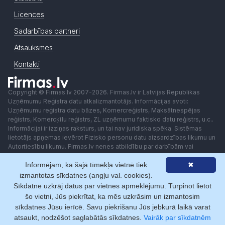
Licences
Sadarbības partneri
Atsauksmes
Kontakti
Copyright © Firmas.lv 2007-2026. Firmas.lv ir Latvijas Republikas
Uzņēmumu Reģistra datu atkalizmantotājs. Informācijas avoti:
Uzņēmumu reģistra datu bāzes, Komercreģistrs, Maksātnespējas
reģistrs, Komercķīlu reģistrs, ZL uzņēmumu faktisko datu reģistrs, u.c..
Informācijai ir izziņas raksturs, un tai nav juridiska spēka. Sistēmas
lietotājs apņemas ievērot Fizisko personu datu aizsardzības likumu un
Autortiesību likumu. Firmas.lv nenes atbildību par darbībām vai
lēmumiem, kas balstīti uz saņemto pakalpojumu. Lietotājam aizliegts
Informējam, ka šajā tīmekļa vietnē tiek
✖
izmantot jebkādas automatizētas sistēmas vai iekārtas (robotus)
piekļuvei sistēmai bez rakstiskas saskaņošanas ar Firmas.lv. Galvenā
izmantotas sīkdatnes (angļu val. cookies).
redaktore: Ingūna Pempere.
Sīkdatne uzkrāj datus par vietnes apmeklējumu. Turpinot lietot
Lietošanas noteikumi
Privātuma politika
Norēķini ar
šo vietni, Jūs piekrītat, ka mēs uzkrāsim un izmantosim
sīkdatnes Jūsu ierīcē. Savu piekrišanu Jūs jebkurā laikā varat
atsaukt, nodzēšot saglabātās sīkdatnes.
Vairāk par sīkdatnēm