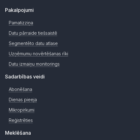
Pakalpojumi
Pamatizziņa
Datu pārraide tiešsaistē
Segmentēto datu atlase
Uzņēmumu novērtēšanas rīki
Datu izmaiņu monitorings
Sadarbības veidi
Abonēšana
Dienas pieeja
Mikropirkumi
Reģistrēties
Meklēšana