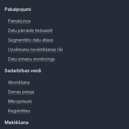
Pakalpojumi
Pamatizziņa
Datu pārraide tiešsaistē
Segmentēto datu atlase
Uzņēmumu novērtēšanas rīki
Datu izmaiņu monitorings
Sadarbības veidi
Abonēšana
Dienas pieeja
Mikropirkumi
Reģistrēties
Meklēšana