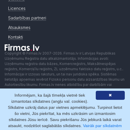
Licences
Sadarbības partneri
Atsauksmes
Kontakti
Copyright © Firmas.lv 2007-2026. Firmas.lv ir Latvijas Republikas
Uzņēmumu Reģistra datu atkalizmantotājs. Informācijas avoti:
Uzņēmumu reģistra datu bāzes, Komercreģistrs, Maksātnespējas
reģistrs, Komercķīlu reģistrs, ZL uzņēmumu faktisko datu reģistrs, u.c..
Informācijai ir izziņas raksturs, un tai nav juridiska spēka. Sistēmas
lietotājs apņemas ievērot Fizisko personu datu aizsardzības likumu un
Autortiesību likumu. Firmas.lv nenes atbildību par darbībām vai
lēmumiem, kas balstīti uz saņemto pakalpojumu. Lietotājam aizliegts
Informējam, ka šajā tīmekļa vietnē tiek
✖
izmantot jebkādas automatizētas sistēmas vai iekārtas (robotus)
piekļuvei sistēmai bez rakstiskas saskaņošanas ar Firmas.lv. Galvenā
izmantotas sīkdatnes (angļu val. cookies).
redaktore: Ingūna Pempere.
Sīkdatne uzkrāj datus par vietnes apmeklējumu. Turpinot lietot
Lietošanas noteikumi
Privātuma politika
Norēķini ar
šo vietni, Jūs piekrītat, ka mēs uzkrāsim un izmantosim
sīkdatnes Jūsu ierīcē. Savu piekrišanu Jūs jebkurā laikā varat
atsaukt, nodzēšot saglabātās sīkdatnes.
Vairāk par sīkdatnēm