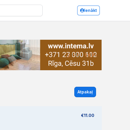
Ienākt
Atpakaļ
€11.00