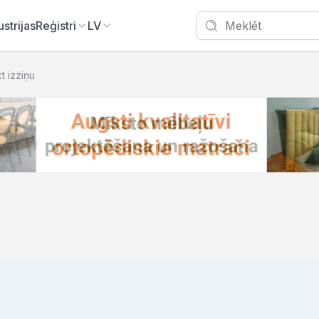
ustrijas
Reģistri
LV
kt izziņu