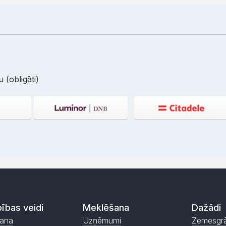
 (obligāti)
ības veidi
Meklēšana
Dažādi
ana
Uzņēmumi
Zemesgr