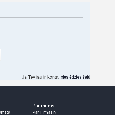
Ja Tev jau ir konts,
pieslēdzies šeit
!
Par mums
āmata
Par Firmas.lv