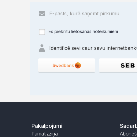
Es piekrītu
lietošanas noteikumiem
Identificē sevi caur savu internetbanku
Pakalpojumi
Sadarb
Pamatizziņa
Abonēš