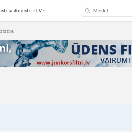
ustrijas
Reģistri
LV
kt izziņu