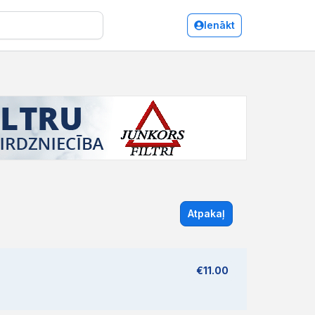
Ienākt
Atpakaļ
€11.00