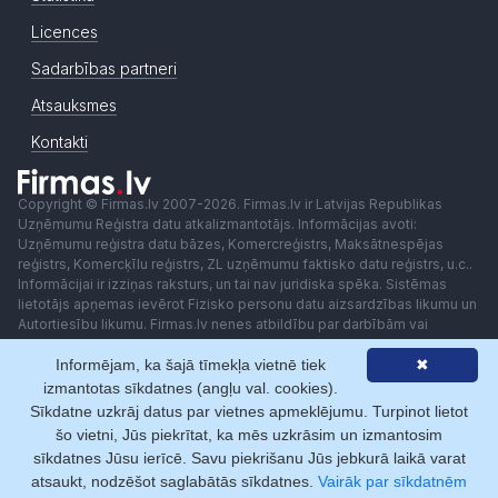
Licences
Sadarbības partneri
Atsauksmes
Kontakti
Copyright © Firmas.lv 2007-2026. Firmas.lv ir Latvijas Republikas
Uzņēmumu Reģistra datu atkalizmantotājs. Informācijas avoti:
Uzņēmumu reģistra datu bāzes, Komercreģistrs, Maksātnespējas
reģistrs, Komercķīlu reģistrs, ZL uzņēmumu faktisko datu reģistrs, u.c..
Informācijai ir izziņas raksturs, un tai nav juridiska spēka. Sistēmas
lietotājs apņemas ievērot Fizisko personu datu aizsardzības likumu un
Autortiesību likumu. Firmas.lv nenes atbildību par darbībām vai
lēmumiem, kas balstīti uz saņemto pakalpojumu. Lietotājam aizliegts
Informējam, ka šajā tīmekļa vietnē tiek
✖
izmantot jebkādas automatizētas sistēmas vai iekārtas (robotus)
piekļuvei sistēmai bez rakstiskas saskaņošanas ar Firmas.lv. Galvenā
izmantotas sīkdatnes (angļu val. cookies).
redaktore: Ingūna Pempere.
Sīkdatne uzkrāj datus par vietnes apmeklējumu. Turpinot lietot
Lietošanas noteikumi
Privātuma politika
Norēķini ar
šo vietni, Jūs piekrītat, ka mēs uzkrāsim un izmantosim
sīkdatnes Jūsu ierīcē. Savu piekrišanu Jūs jebkurā laikā varat
atsaukt, nodzēšot saglabātās sīkdatnes.
Vairāk par sīkdatnēm