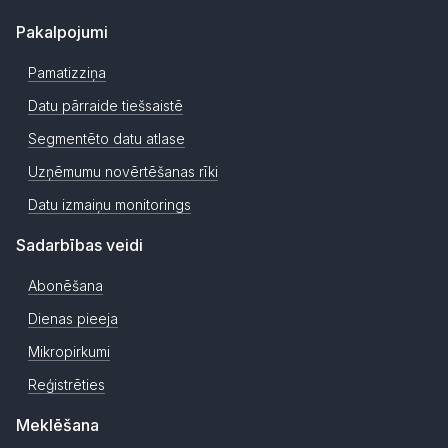
Pakalpojumi
Pamatizziņa
Datu pārraide tiešsaistē
Segmentēto datu atlase
Uzņēmumu novērtēšanas rīki
Datu izmaiņu monitorings
Sadarbības veidi
Abonēšana
Dienas pieeja
Mikropirkumi
Reģistrēties
Meklēšana