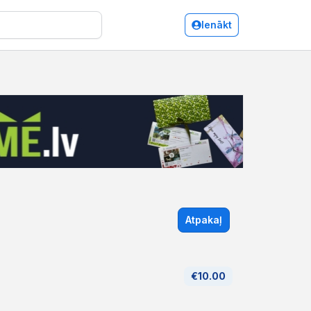
Ienākt
Atpakaļ
€10.00