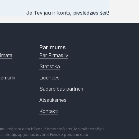
Ja Tev jau ir konts,
pieslēdzies šeit
!
Par mums
āmata
Par Firmas.lv
Statistika
ņēmumi
Licences
Sadarbības partneri
Atsauksmes
Kontakti
mumu reģistra datu bāzes, Komercreģistrs, Maksātnespējas
ēmas lietotājs apņemas ievērot Fizisko personu datu