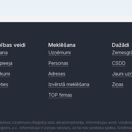
ības veidi
Meklēšana
Dažādi
ana
Uzņēmumi
Zemesgr
pieeja
Personas
CSDD
rkumi
Adreses
Jauni uz
ēties
Izvērstā meklēšana
Ziņas
TOP firmas
publikas Uzņēmumu Reģistra datu atkalizmantotājs. Informācijas avoti: Uzņē
istrs, u.c.. Informācijai ir izziņas raksturs, un tai nav juridiska spēka. Sist