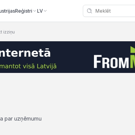
ustrijas
Reģistri
LV
kt izziņu
iņa par uzņēmumu