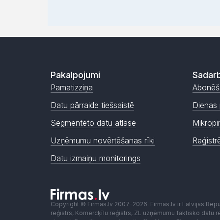
Pakalpojumi
Sadarb
Pamatizziņa
Abonēš
Datu pārraide tiešsaistē
Dienas 
Segmentēto datu atlase
Mikropi
Uzņēmumu novērtēšanas rīki
Reģistr
Datu izmaiņu monitorings
Copyright © Firmas.lv 2007-2026. Firmas.lv ir Latvijas Re
reģistrs, Komercķīlu reģistrs, ZL uzņēmumu faktisko datu reģ