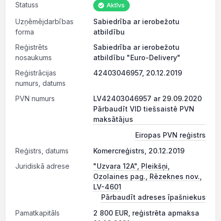
Statuss
Aktīvs
Uzņēmējdarbības
Sabiedrība ar ierobežotu
forma
atbildību
Reģistrēts
Sabiedrība ar ierobežotu
nosaukums
atbildību "Euro-Delivery"
Reģistrācijas
42403046957, 20.12.2019
numurs, datums
PVN numurs
LV42403046957 ar 29.09.2020
Pārbaudīt VID tiešsaistē PVN
maksātājus
Eiropas PVN reģistrs
Reģistrs, datums
Komercreģistrs, 20.12.2019
Juridiskā adrese
"Uzvara 12A", Pleikšņi,
Ozolaines pag., Rēzeknes nov.,
LV-4601
Pārbaudīt adreses īpašniekus
Pamatkapitāls
2 800 EUR, reģistrēta apmaksa