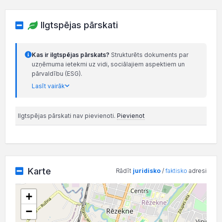
Ilgtspējas pārskati
Kas ir ilgtspējas pārskats?
Strukturēts dokuments par
uzņēmuma ietekmi uz vidi, sociālajiem aspektiem un
pārvaldību (ESG).
Lasīt vairāk
Ilgtspējas pārskati nav pievienoti.
Pievienot
Karte
Rādīt
juridisko
/
faktisko
adresi
+
−