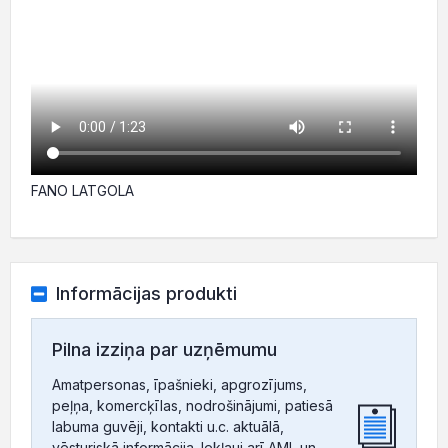
FANO LATGOLA
Informācijas produkti
Pilna izziņa par uzņēmumu
Amatpersonas, īpašnieki, apgrozījums,
peļņa, komercķīlas, nodrošinājumi, patiesā
labuma guvēji, kontakti u.c. aktuālā,
vēsturiskā informācija. Iekļauj arī AML un