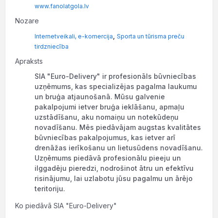
www.fanolatgola.lv
Nozare
,
Internetveikali, e-komercija
Sporta un tūrisma preču
tirdzniecība
Apraksts
SIA "Euro-Delivery" ir profesionāls būvniecības
uzņēmums, kas specializējas pagalma laukumu
un bruģa atjaunošanā. Mūsu galvenie
pakalpojumi ietver bruģa ieklāšanu, apmaļu
uzstādīšanu, aku nomaiņu un notekūdeņu
novadīšanu. Mēs piedāvājam augstas kvalitātes
būvniecības pakalpojumus, kas ietver arī
drenāžas ierīkošanu un lietusūdens novadīšanu.
Uzņēmums piedāvā profesionālu pieeju un
ilggadēju pieredzi, nodrošinot ātru un efektīvu
risinājumu, lai uzlabotu jūsu pagalmu un ārējo
teritoriju.
Ko piedāvā SIA "Euro-Delivery"