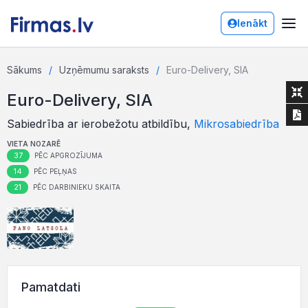
Ienākt
Sākums
Uzņēmumu saraksts
Euro-Delivery, SIA
Euro-Delivery, SIA
Sabiedrība ar ierobežotu atbildību,
Mikrosabiedrība
VIETA NOZARĒ
37
PĒC APGROZĪJUMA
14
PĒC PEĻŅAS
21
PĒC DARBINIEKU SKAITA
Pamatdati