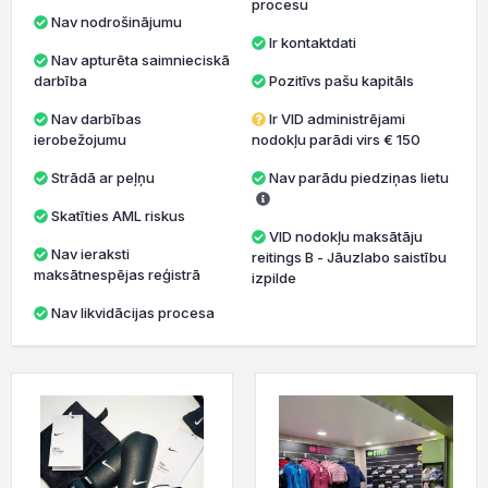
procesu
Nav nodrošinājumu
Ir kontaktdati
Nav apturēta saimnieciskā
darbība
Pozitīvs pašu kapitāls
Nav darbības
Ir VID administrējami
ierobežojumu
nodokļu parādi virs € 150
Strādā ar peļņu
Nav parādu piedziņas lietu
Skatīties AML riskus
VID nodokļu maksātāju
Nav ieraksti
reitings B - Jāuzlabo saistību
maksātnespējas reģistrā
izpilde
Nav likvidācijas procesa