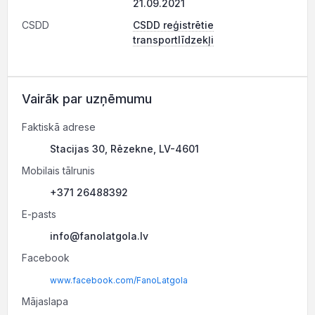
21.09.2021
CSDD
CSDD reģistrētie
transportlīdzekļi
Vairāk par uzņēmumu
Faktiskā adrese
Stacijas 30, Rēzekne, LV-4601
Mobilais tālrunis
+371 26488392
E-pasts
info@fanolatgola.lv
Facebook
www.facebook.com/FanoLatgola
Mājaslapa