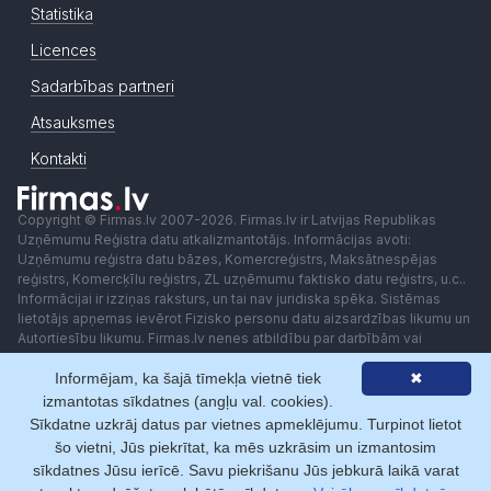
Statistika
Licences
Sadarbības partneri
Atsauksmes
Kontakti
Copyright © Firmas.lv 2007-2026. Firmas.lv ir Latvijas Republikas
Uzņēmumu Reģistra datu atkalizmantotājs. Informācijas avoti:
Uzņēmumu reģistra datu bāzes, Komercreģistrs, Maksātnespējas
reģistrs, Komercķīlu reģistrs, ZL uzņēmumu faktisko datu reģistrs, u.c..
Informācijai ir izziņas raksturs, un tai nav juridiska spēka. Sistēmas
lietotājs apņemas ievērot Fizisko personu datu aizsardzības likumu un
Autortiesību likumu. Firmas.lv nenes atbildību par darbībām vai
lēmumiem, kas balstīti uz saņemto pakalpojumu. Lietotājam aizliegts
izmantot jebkādas automatizētas sistēmas vai iekārtas (robotus)
Informējam, ka šajā tīmekļa vietnē tiek
✖
piekļuvei sistēmai bez rakstiskas saskaņošanas ar Firmas.lv. Galvenā
izmantotas sīkdatnes (angļu val. cookies).
redaktore: Ingūna Pempere.
Sīkdatne uzkrāj datus par vietnes apmeklējumu. Turpinot lietot
Lietošanas noteikumi
Privātuma politika
Norēķini ar
šo vietni, Jūs piekrītat, ka mēs uzkrāsim un izmantosim
sīkdatnes Jūsu ierīcē. Savu piekrišanu Jūs jebkurā laikā varat