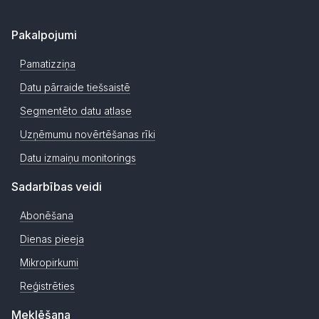
Pakalpojumi
Pamatizziņa
Datu pārraide tiešsaistē
Segmentēto datu atlase
Uzņēmumu novērtēšanas rīki
Datu izmaiņu monitorings
Sadarbības veidi
Abonēšana
Dienas pieeja
Mikropirkumi
Reģistrēties
Meklēšana