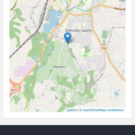
Leaflet
| ©
OpenStreetMap contributors