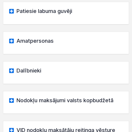
Patiesie labuma guvēji
Amatpersonas
Dalībnieki
Nodokļu maksājumi valsts kopbudžetā
VID nodokļu maksātāju reitinga vēsture