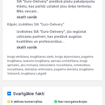
SIA "Euro-Delivery" piedāvā plašu pakalpojumu
klāstu, kas palīdz uzlabot jūsu ārējo teritoriju.
Mēs veicam...
skatīt vairāk
Kāpēc izvēlēties SIA "Euro-Delivery"
Izvēloties SIA "Euro-Delivery", jūs iegūstat
uzticamu partneri, kas piedāvā augstas
kvalitātes un profesionālus...
skatīt vairāk
bruģa ieklāšana, bruģēšanas darbi, bruģa atjaunošana, pagalma
bruģēšana, laukumu bruģēšana, apmaļu uzstādīšana, bruģa
apmales, aku nomaiņa, lietusūdens novadīšana, notekūdeņu
novadīšana, drenāžas ierīkošana, pagalma drenāža, bruģēšana
Vidzemē, bruģēšana Latgalē
Svarīgākie fakti
Ir aktīvas komercķīlas
Nav reorganizācijas