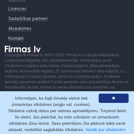
Licences
Sadarbības partneri
Atsauksmes
Kontakti
Copyright © Firmas.lv 2007-2026. Firmas.lv ir Latvijas Republikas
Uzņēmumu Reģistra datu atkalizmantotājs. Informācijas avoti:
Uzņēmumu reģistra datu bāzes, Komercreģistrs, Maksātnespējas
reģistrs, Komercķīlu reģistrs, ZL uzņēmumu faktisko datu reģistrs, u.c..
Informācijai ir izziņas raksturs, un tai nav juridiska spēka. Sistēmas
lietotājs apņemas ievērot Fizisko personu datu aizsardzības likumu un
Autortiesību likumu. Firmas.lv nenes atbildību par darbībām vai
lēmumiem, kas balstīti uz saņemto pakalpojumu. Lietotājam aizliegts
Informējam, ka šajā tīmekļa vietnē tiek
✖
izmantot jebkādas automatizētas sistēmas vai iekārtas (robotus)
piekļuvei sistēmai bez rakstiskas saskaņošanas ar Firmas.lv. Galvenā
izmantotas sīkdatnes (angļu val. cookies).
redaktore: Ingūna Pempere.
Sīkdatne uzkrāj datus par vietnes apmeklējumu. Turpinot lietot
Lietošanas noteikumi
Privātuma politika
Norēķini ar
šo vietni, Jūs piekrītat, ka mēs uzkrāsim un izmantosim
sīkdatnes Jūsu ierīcē. Savu piekrišanu Jūs jebkurā laikā varat
atsaukt, nodzēšot saglabātās sīkdatnes.
Vairāk par sīkdatnēm