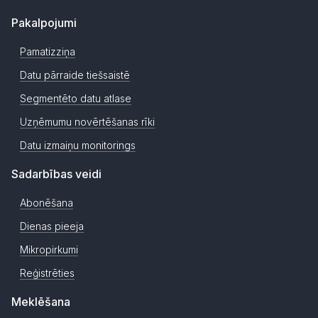
Pakalpojumi
Pamatizziņa
Datu pārraide tiešsaistē
Segmentēto datu atlase
Uzņēmumu novērtēšanas rīki
Datu izmaiņu monitorings
Sadarbības veidi
Abonēšana
Dienas pieeja
Mikropirkumi
Reģistrēties
Meklēšana