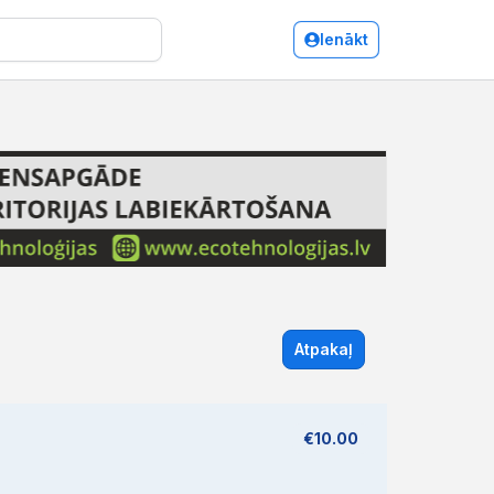
Ienākt
Atpakaļ
€10.00