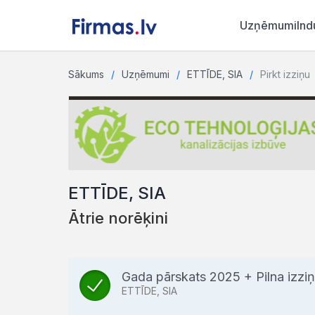
Uzņēmumi
Ind
Sākums
Uzņēmumi
ETTĪDE, SIA
Pirkt izziņu
ETTĪDE, SIA
Ātrie norēķini
Gada pārskats 2025 + Pilna izz
ETTĪDE, SIA