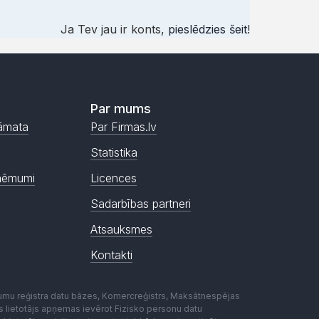
Ja Tev jau ir konts,
pieslēdzies šeit
!
Par mums
āmata
Par Firmas.lv
Statistika
ņēmumi
Licences
Sadarbības partneri
Atsauksmes
Kontakti
mumu reģistra datu bāzes, Komercreģistrs, Maksātnespējas
ēmas lietotājs apņemas ievērot Fizisko personu datu