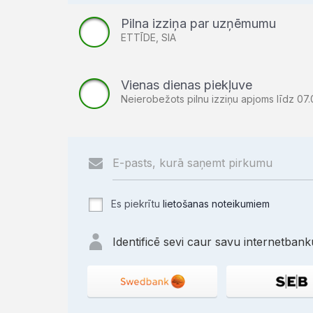
Pilna izziņa par uzņēmumu
ETTĪDE, SIA
Vienas dienas piekļuve
Neierobežots pilnu izziņu apjoms līdz 07.
Es piekrītu
lietošanas noteikumiem
Identificē sevi caur savu internetbanku