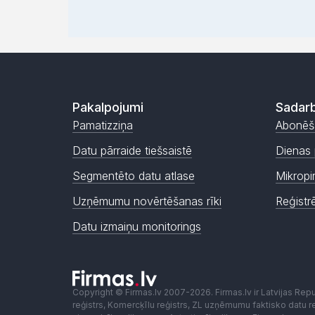
Pakalpojumi
Sadarb
Pamatizziņa
Abonēš
Datu pārraide tiešsaistē
Dienas 
Segmentēto datu atlase
Mikropi
Uzņēmumu novērtēšanas rīki
Reģistr
Datu izmaiņu monitorings
Copyright © Firmas.lv 2007-2026. Firmas.lv ir Latvijas Re
reģistrs, Komercķīlu reģistrs, ZL uzņēmumu faktisko datu reģ