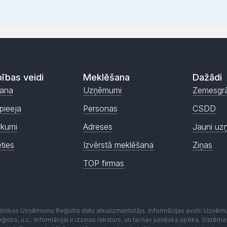
ības veidi
Meklēšana
Dažādi
ana
Uzņēmumi
Zemesgr
pieeja
Personas
CSDD
rkumi
Adreses
Jauni uz
ēties
Izvērstā meklēšana
Ziņas
TOP firmas
publikas Uzņēmumu Reģistra datu atkalizmantotājs. Informācijas avoti: Uzņē
istrs, u.c.. Informācijai ir izziņas raksturs, un tai nav juridiska spēka. Sist