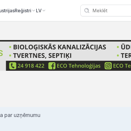
ustrijas
Reģistri
LV
iņa par uzņēmumu