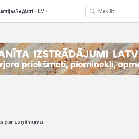
ustrijas
Reģistri
LV
iņa par uzņēmumu