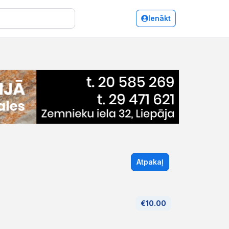
Ienākt
Atpakaļ
€10.00