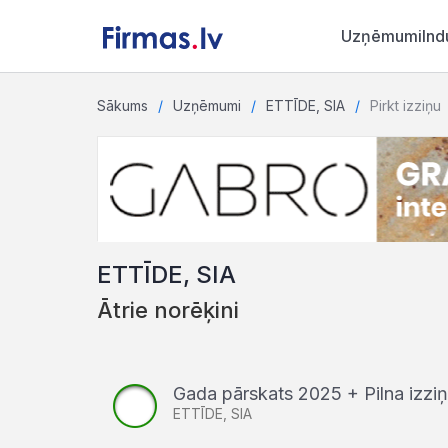
Uzņēmumi
Ind
Sākums
Uzņēmumi
ETTĪDE, SIA
Pirkt izziņu
ETTĪDE, SIA
Ātrie norēķini
Gada pārskats 2025 + Pilna izz
ETTĪDE, SIA