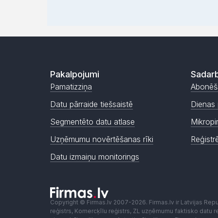
Pakalpojumi
Sadarb
Pamatizziņa
Abonēš
Datu pārraide tiešsaistē
Dienas 
Segmentēto datu atlase
Mikropi
Uzņēmumu novērtēšanas rīki
Reģistr
Datu izmaiņu monitorings
Copyright © Firmas.lv 2007-2026. Firmas.lv ir Latvijas Re
reģistrs, Komercķīlu reģistrs, ZL uzņēmumu faktisko datu reģ