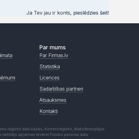
Ja Tev jau ir konts,
pieslēdzies šeit
!
Par mums
āmata
Par Firmas.lv
Statistika
ņēmumi
Licences
Sadarbības partneri
Atsauksmes
Kontakti
mumu reģistra datu bāzes, Komercreģistrs, Maksātnespējas
ēmas lietotājs apņemas ievērot Fizisko personu datu