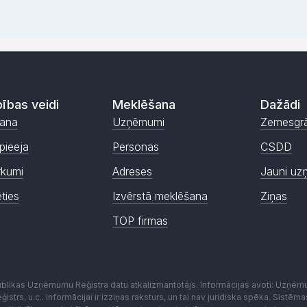
ības veidi
Meklēšana
Dažādi
ana
Uzņēmumi
Zemesgr
pieeja
Personas
CSDD
rkumi
Adreses
Jauni uz
ēties
Izvērstā meklēšana
Ziņas
TOP firmas
publikas Uzņēmumu Reģistra datu atkalizmantotājs. Informācijas avoti: Uzņē
istrs, u.c.. Informācijai ir izziņas raksturs, un tai nav juridiska spēka. Sist