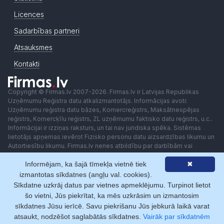
Licences
Sadarbības partneri
Atsauksmes
Kontakti
Copyright © Firmas.lv 2007-2026. Firmas.lv ir Latvijas Republikas
Uzņēmumu Reģistra datu atkalizmantotājs. Informācijas avoti:
Uzņēmumu reģistra datu bāzes, Komercreģistrs, Maksātnespējas
reģistrs, Komercķīlu reģistrs, ZL uzņēmumu faktisko datu reģistrs, u.c..
Informācijai ir izziņas raksturs, un tai nav juridiska spēka. Sistēmas
lietotājs apņemas ievērot Fizisko personu datu aizsardzības likumu un
Autortiesību likumu. Firmas.lv nenes atbildību par darbībām vai
lēmumiem, kas balstīti uz saņemto pakalpojumu. Lietotājam aizliegts
Informējam, ka šajā tīmekļa vietnē tiek
✖
izmantot jebkādas automatizētas sistēmas vai iekārtas (robotus)
piekļuvei sistēmai bez rakstiskas saskaņošanas ar Firmas.lv. Galvenā
izmantotas sīkdatnes (angļu val. cookies).
redaktore: Ingūna Pempere.
Sīkdatne uzkrāj datus par vietnes apmeklējumu. Turpinot lietot
Lietošanas noteikumi
Privātuma politika
Norēķini ar
šo vietni, Jūs piekrītat, ka mēs uzkrāsim un izmantosim
sīkdatnes Jūsu ierīcē. Savu piekrišanu Jūs jebkurā laikā varat
atsaukt, nodzēšot saglabātās sīkdatnes.
Vairāk par sīkdatnēm