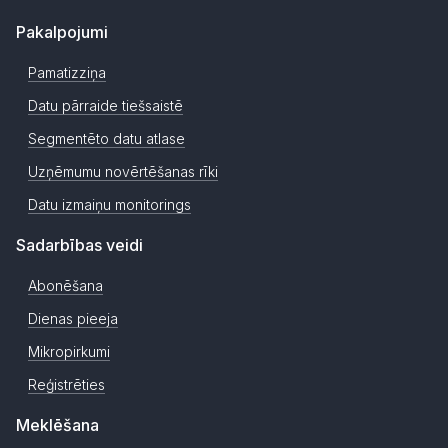
Pakalpojumi
Pamatizziņa
Datu pārraide tiešsaistē
Segmentēto datu atlase
Uzņēmumu novērtēšanas rīki
Datu izmaiņu monitorings
Sadarbības veidi
Abonēšana
Dienas pieeja
Mikropirkumi
Reģistrēties
Meklēšana