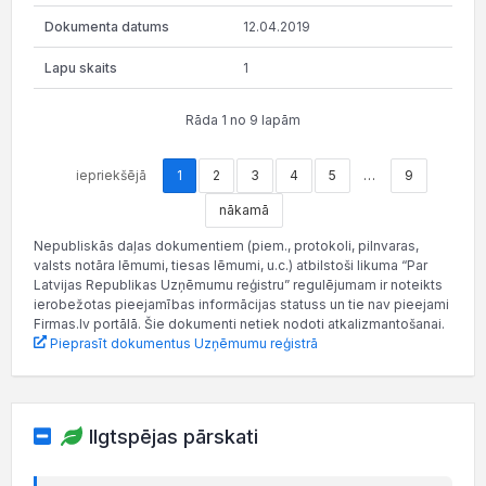
12.04.2019
1
Rāda 1 no 9 lapām
iepriekšējā
1
2
3
4
5
…
9
nākamā
Nepubliskās daļas dokumentiem (piem., protokoli, pilnvaras,
valsts notāra lēmumi, tiesas lēmumi, u.c.) atbilstoši likuma “Par
Latvijas Republikas Uzņēmumu reģistru” regulējumam ir noteikts
ierobežotas pieejamības informācijas statuss un tie nav pieejami
Firmas.lv portālā. Šie dokumenti netiek nodoti atkalizmantošanai.
Pieprasīt dokumentus Uzņēmumu reģistrā
Ilgtspējas pārskati