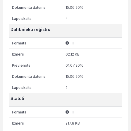
15.06.2016
4
Dalībnieku reģistrs
TIF
62.12 KB
01.07.2016
15.06.2016
2
Statūti
TIF
217.8 KB