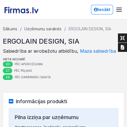
Ienākt
Sākums
Uzņēmumu saraksts
ERGOLAIN DESIGN, SIA
ERGOLAIN DESIGN, SIA
Sabiedrība ar ierobežotu atbildību,
Maza sabiedrība
VIETA NOZARĒ
30
PĒC APGROZĪJUMA
27
PĒC PEĻŅAS
28
PĒC DARBINIEKU SKAITA
Informācijas produkti
Pilna izziņa par uzņēmumu