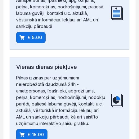
Amatpersonas, īpašnieki, apgrozījums,
peļņa, komercķīlas, nodrošinājumi, patiesā
labuma guvēji, kontakti u.c. aktuālā,
vēsturiskā informācija. Iekļauj arī AML un
sankciju pārbaudi
€ 5.00
Vienas dienas piekļuve
Pilnas izziņas par uzņēmumiem
neierobežotā daudzumā 24h -
amatpersonas, īpašnieki, apgrozījums,
peļņa, komercķīlas, nodrošinājumi, nodokļu
parādi, patiesā labuma guvēji, kontakti u.c.
aktuālā, vēsturiskā informācija. Iekļauj arī
AML un sankciju pārbaudi, kā arī saistīto
uzņēmumu interaktīvo saišu grafiku.
€ 15.00