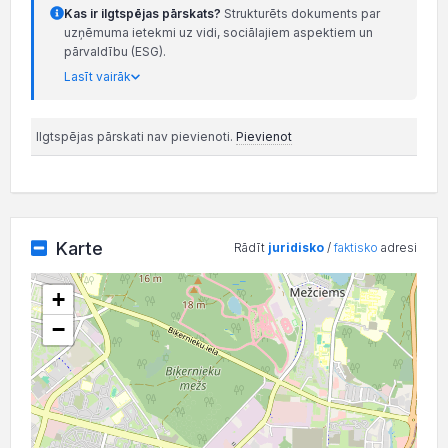
Kas ir ilgtspējas pārskats?
Strukturēts dokuments par
uzņēmuma ietekmi uz vidi, sociālajiem aspektiem un
pārvaldību (ESG).
Lasīt vairāk
Ilgtspējas pārskati nav pievienoti.
Pievienot
Karte
Rādīt
juridisko
/
faktisko
adresi
+
−