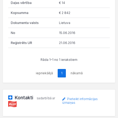
€ 14
€ 2 842
Lietuva
15.06.2016
21.06.2016
Rāda 1–1 no 1 ierakstiem
iepriekšējā
1
nākamā
Kontakti
sadarbībā ar
Pieteikt informācijas
izmaiņas