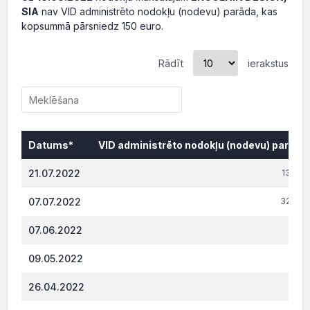
SIA
nav VID administrēto nodokļu (nodevu) parāda, kas
kopsummā pārsniedz 150 euro.
Rādīt
ierakstus
Datums*
VID administrēto nodokļu (nodevu) parāds,
Datums*
VID administrēto nodokļu (nodevu) parāds,
21.07.2022
13 663
07.07.2022
32 088
07.06.2022
252
09.05.2022
242
26.04.2022
238