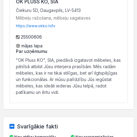
OK PLUSS KO, SIA
Čiekuru 5D, Daugavpils, LV-5413
Mēbeļu ražošana, mēbeļu sagataves
https://www.okko.lv/lv
25500606
mājas lapa
Par uzņēmumu
"OK Pluss KO", SIA, piedāvā izgatavot mēbeles, kas
pilnībā atbilst Jūsu interjera prasībām. Mēs radām
mēbeles, kas ir ne tikai stilīgas, bet arī ilgtspējīgas
un funkcionālas. Ar mūsu palīdzību Jūs iegūstat
mēbeles, kas ideāli iederas Jūsu telpā, radot
patīkamu un ērtu vidi.
Svarīgākie fakti
Nav aktīvu komercķīlu
Nav reorganizācijas