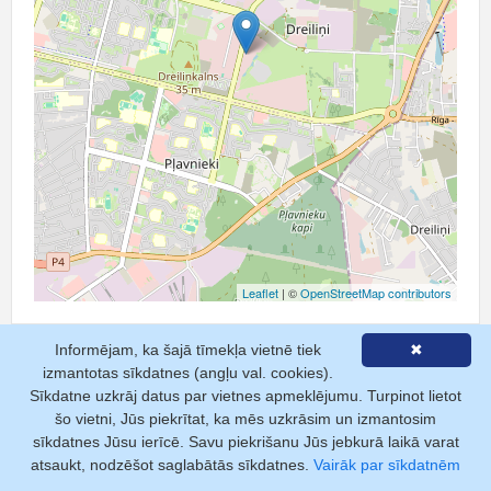
Leaflet
| ©
OpenStreetMap contributors
Informējam, ka šajā tīmekļa vietnē tiek
✖
izmantotas sīkdatnes (angļu val. cookies).
Sīkdatne uzkrāj datus par vietnes apmeklējumu. Turpinot lietot
šo vietni, Jūs piekrītat, ka mēs uzkrāsim un izmantosim
Pakalpojumi
sīkdatnes Jūsu ierīcē. Savu piekrišanu Jūs jebkurā laikā varat
atsaukt, nodzēšot saglabātās sīkdatnes.
Vairāk par sīkdatnēm
Pamatizziņa