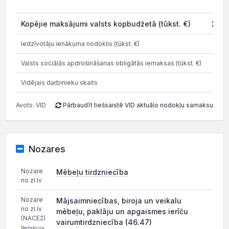
20
Kopējie maksājumi valsts kopbudžetā (tūkst. €)
276.
Iedzīvotāju ienākuma nodoklis (tūkst. €)
20
Valsts sociālās apdrošināšanas obligātās iemaksas (tūkst. €)
41
Vidējais darbinieku skaits
Avots: VID
Pārbaudīt tiešsaistē VID aktuālo nodokļu samaksu
Nozares
Nozare
Mēbeļu tirdzniecība
no zl.lv
Nozare
Mājsaimniecības, biroja un veikalu
no zl.lv
mēbeļu, paklāju un apgaismes ierīču
(NACE2)
vairumtirdzniecība (46.47)
Redakcija