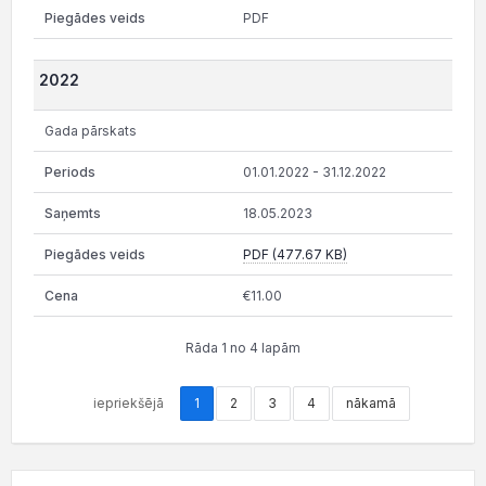
PDF
2022
Gada pārskats
01.01.2022 - 31.12.2022
18.05.2023
PDF (477.67 KB)
€11.00
Rāda 1 no 4 lapām
iepriekšējā
1
2
3
4
nākamā