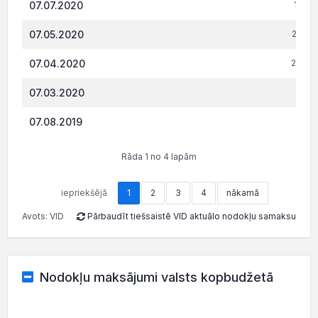
07.07.2020
1 916
07.05.2020
2 209
07.04.2020
2 767
07.03.2020
335.
07.08.2019
220
Rāda 1 no 4 lapām
iepriekšējā
1
2
3
4
nākamā
Avots: VID
Pārbaudīt tiešsaistē VID aktuālo nodokļu samaksu
Nodokļu maksājumi valsts kopbudžetā