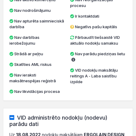
procesu
Nav nodrošinājumu
Ir kontaktdati
Nav apturēta saimnieciskā
darbība
Negatīvs pašu kapitāls
Nav darbības
Pārbaudīt tiešsaistē VID
ierobežojumu
aktuālo nodokļu samaksu
Strādā ar peļņu
Nav parādu piedziņas lietu
Skatīties AML riskus
VID nodokļu maksātāju
Nav ieraksti
reitings A - Laba saistību
maksātnespējas reģistrā
izpilde
Nav likvidācijas procesa
VID administrēto nodokļu (nodevu)
parādu dati
Uz
18.08.2022
nodokļu maksātājam
ERGOLAIN DESIGN,