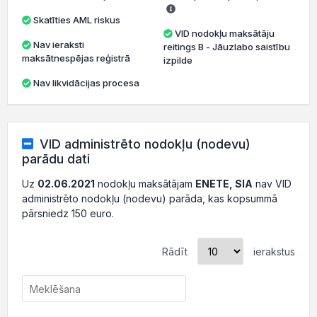
Skatīties AML riskus
VID nodokļu maksātāju
Nav ieraksti
reitings B - Jāuzlabo saistību
maksātnespējas reģistrā
izpilde
Nav likvidācijas procesa
VID administrēto nodokļu (nodevu)
parādu dati
Uz
02.06.2021
nodokļu maksātājam
ENETE, SIA
nav VID
administrēto nodokļu (nodevu) parāda, kas kopsummā
pārsniedz 150 euro.
Rādīt
ierakstus