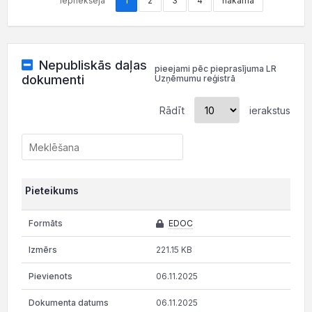
iepriekšējā
1
2
3
4
nākamā
Nepubliskās daļas
pieejami pēc pieprasījuma LR
dokumenti
Uzņēmumu reģistrā
Rādīt
ierakstus
Pieteikums
EDOC
221.15 KB
06.11.2025
06.11.2025