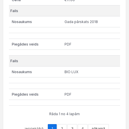
Gada pārskats 2018
PDF
BIO LUX
PDF
Rāda 1 no 4 lapām
iepriekšējā
1
2
3
4
nākamā