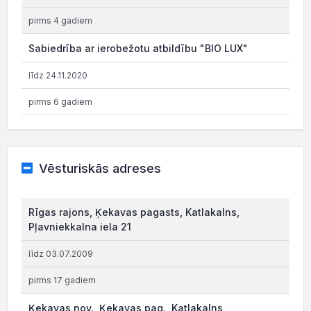
pirms 4 gadiem
Sabiedrība ar ierobežotu atbildību "BIO LUX"
līdz 24.11.2020
pirms 6 gadiem
Vēsturiskās adreses
Rīgas rajons, Ķekavas pagasts, Katlakalns,
Pļavniekkalna iela 21
līdz 03.07.2009
pirms 17 gadiem
Ķekavas nov., Ķekavas pag., Katlakalns,