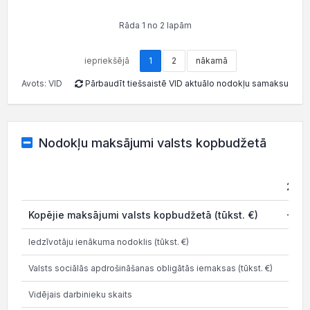
Rāda 1 no 2 lapām
iepriekšējā
1
2
nākamā
Avots: VID
Pārbaudīt tiešsaistē VID aktuālo nodokļu samaksu
Nodokļu maksājumi valsts kopbudžetā
202
Kopējie maksājumi valsts kopbudžetā (tūkst. €)
-0.7
Iedzīvotāju ienākuma nodoklis (tūkst. €)
Valsts sociālās apdrošināšanas obligātās iemaksas (tūkst. €)
Vidējais darbinieku skaits