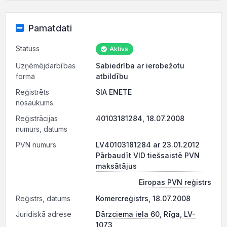
Pamatdati
Statuss
Aktīvs
Uzņēmējdarbības
Sabiedrība ar ierobežotu
forma
atbildību
Reģistrēts
SIA ENETE
nosaukums
Reģistrācijas
40103181284, 18.07.2008
numurs, datums
PVN numurs
LV40103181284 ar 23.01.2012
Pārbaudīt VID tiešsaistē PVN
maksātājus
Eiropas PVN reģistrs
Reģistrs, datums
Komercreģistrs, 18.07.2008
Juridiskā adrese
Dārzciema iela 60, Rīga, LV-
1073