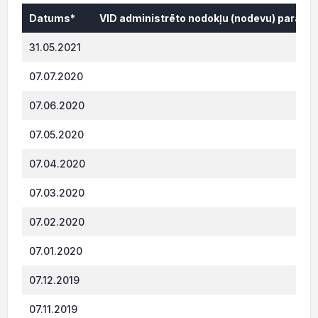
Datums*
VID administrēto nodokļu (nodevu) parāds,
Datums*
VID administrēto nodokļu (nodevu) parāds,
31.05.2021
0.
07.07.2020
317
07.06.2020
314.
07.05.2020
311.
07.04.2020
308.
07.03.2020
304.
07.02.2020
302.
07.01.2020
249.
07.12.2019
246.
07.11.2019
244.