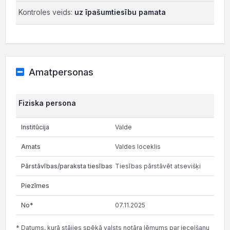
Kontroles veids:
uz īpašumtiesību pamata
Amatpersonas
Fiziska persona
Valde
Valdes loceklis
Tiesības pārstāvēt atsevišķi
07.11.2025
* Datums, kurā stājies spēkā valsts notāra lēmums par iecelšanu