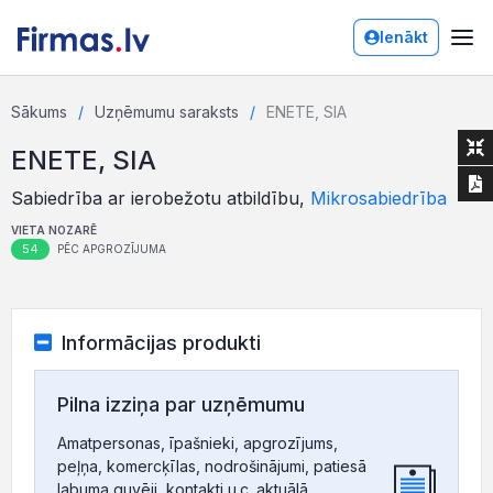
Ienākt
Sākums
Uzņēmumu saraksts
ENETE, SIA
ENETE, SIA
Sabiedrība ar ierobežotu atbildību,
Mikrosabiedrība
VIETA NOZARĒ
54
PĒC APGROZĪJUMA
Informācijas produkti
Pilna izziņa par uzņēmumu
Amatpersonas, īpašnieki, apgrozījums,
peļņa, komercķīlas, nodrošinājumi, patiesā
labuma guvēji, kontakti u.c. aktuālā,