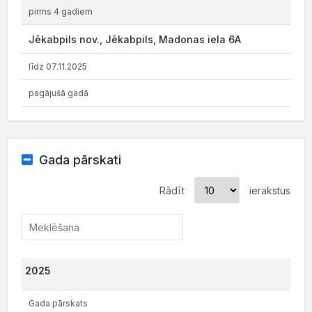
pirms 4 gadiem
Jēkabpils nov., Jēkabpils, Madonas iela 6A
līdz 07.11.2025
pagājušā gadā
Gada pārskati
Rādīt
ierakstus
2025
Gada pārskats