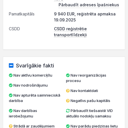
Pārbaudīt adreses īpašniekus
Pamatkapitāls
9 940 EUR, reģistrēta apmaksa
19.09.2025
CSDD
CSDD reģistrētie
transportlīdzekļi
Svarīgākie fakti
Nav aktīvu komercķīlu
Nav reorganizācijas
procesu
Nav nodrošinājumu
Nav kontaktdati
Nav apturēta saimnieciskā
darbība
Negatīvs pašu kapitāls
Nav darbības
Pārbaudīt tiešsaistē VID
ierobežojumu
aktuālo nodokļu samaksu
Strādā ar zaudējumiem
Nav parādu piedziņas lietu