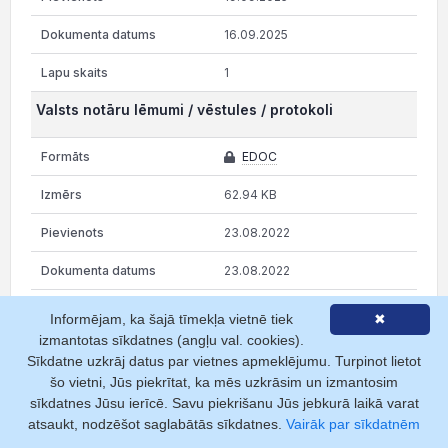
16.09.2025
1
Valsts notāru lēmumi / vēstules / protokoli
EDOC
62.94 KB
23.08.2022
23.08.2022
2
Informējam, ka šajā tīmekļa vietnē tiek
✖
izmantotas sīkdatnes (angļu val. cookies).
Statūtu grozījumi
Sīkdatne uzkrāj datus par vietnes apmeklējumu. Turpinot lietot
šo vietni, Jūs piekrītat, ka mēs uzkrāsim un izmantosim
EDOC
sīkdatnes Jūsu ierīcē. Savu piekrišanu Jūs jebkurā laikā varat
atsaukt, nodzēšot saglabātās sīkdatnes.
Vairāk par sīkdatnēm
25.19 KB