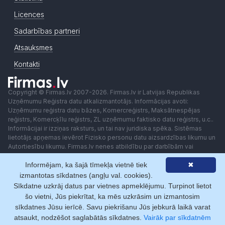
Licences
Sadarbības partneri
Atsauksmes
Kontakti
Copyright © Firmas.lv 2007-2026. Firmas.lv ir Latvijas Republikas
Uzņēmumu Reģistra datu atkalizmantotājs. Informācijas avoti:
Uzņēmumu reģistra datu bāzes, Komercreģistrs, Maksātnespējas
reģistrs, Komercķīlu reģistrs, ZL uzņēmumu faktisko datu reģistrs, u.c..
Informācijai ir izziņas raksturs, un tai nav juridiska spēka. Sistēmas
lietotājs apņemas ievērot Fizisko personu datu aizsardzības likumu un
Autortiesību likumu. Firmas.lv nenes atbildību par darbībām vai
lēmumiem, kas balstīti uz saņemto pakalpojumu. Lietotājam aizliegts
Informējam, ka šajā tīmekļa vietnē tiek
✖
izmantot jebkādas automatizētas sistēmas vai iekārtas (robotus)
piekļuvei sistēmai bez rakstiskas saskaņošanas ar Firmas.lv. Galvenā
izmantotas sīkdatnes (angļu val. cookies).
redaktore: Ingūna Pempere.
Sīkdatne uzkrāj datus par vietnes apmeklējumu. Turpinot lietot
Lietošanas noteikumi
Privātuma politika
Norēķini ar
šo vietni, Jūs piekrītat, ka mēs uzkrāsim un izmantosim
sīkdatnes Jūsu ierīcē. Savu piekrišanu Jūs jebkurā laikā varat
atsaukt, nodzēšot saglabātās sīkdatnes.
Vairāk par sīkdatnēm