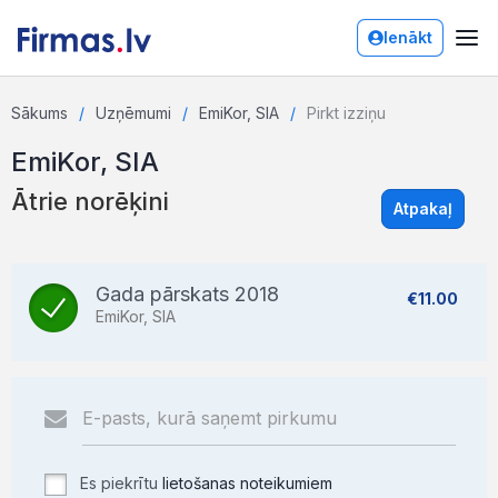
Ienākt
Sākums
Uzņēmumi
EmiKor, SIA
Pirkt izziņu
EmiKor, SIA
Ātrie norēķini
Atpakaļ
Gada pārskats 2018
€11.00
EmiKor, SIA
Es piekrītu
lietošanas noteikumiem