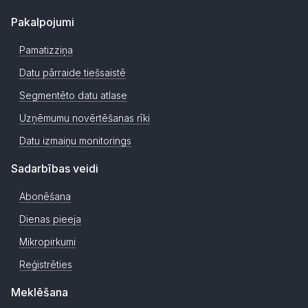
Pakalpojumi
Pamatizziņa
Datu pārraide tiešsaistē
Segmentēto datu atlase
Uzņēmumu novērtēšanas rīki
Datu izmaiņu monitorings
Sadarbības veidi
Abonēšana
Dienas pieeja
Mikropirkumi
Reģistrēties
Meklēšana