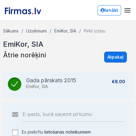
Ienākt
Sākums
Uzņēmumi
EmiKor, SIA
Pirkt izziņu
EmiKor, SIA
Ātrie norēķini
Atpakaļ
Gada pārskats 2015
€8.00
EmiKor, SIA
Es piekrītu
lietošanas noteikumiem