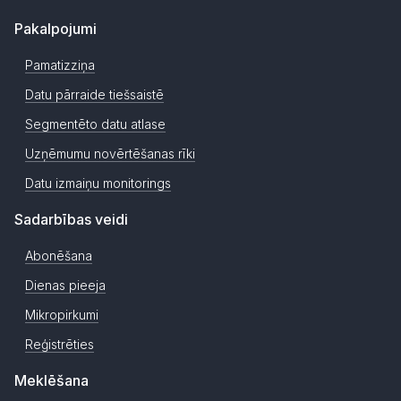
Pakalpojumi
Pamatizziņa
Datu pārraide tiešsaistē
Segmentēto datu atlase
Uzņēmumu novērtēšanas rīki
Datu izmaiņu monitorings
Sadarbības veidi
Abonēšana
Dienas pieeja
Mikropirkumi
Reģistrēties
Meklēšana