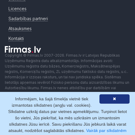
Licences
Sadarbības partneri
Atsauksmes
Kontakti
Copyright © Firmas.lv 2007-2026. Firmas.lv ir Latvijas Republikas
Uzņēmumu Reģistra datu atkalizmantotājs. Informācijas avoti:
Uzņēmumu reģistra datu bāzes, Komercreģistrs, Maksātnespējas
reģistrs, Komercķīlu reģistrs, ZL uzņēmumu faktisko datu reģistrs, u.c..
Informācijai ir izziņas raksturs, un tai nav juridiska spēka. Sistēmas
lietotājs apņemas ievērot Fizisko personu datu aizsardzības likumu un
Autortiesību likumu. Firmas.lv nenes atbildību par darbībām vai
lēmumiem, kas balstīti uz saņemto pakalpojumu. Lietotājam aizliegts
Informējam, ka šajā tīmekļa vietnē tiek
✖
izmantot jebkādas automatizētas sistēmas vai iekārtas (robotus)
piekļuvei sistēmai bez rakstiskas saskaņošanas ar Firmas.lv. Galvenā
izmantotas sīkdatnes (angļu val. cookies).
redaktore: Ingūna Pempere.
Sīkdatne uzkrāj datus par vietnes apmeklējumu. Turpinot lietot
Lietošanas noteikumi
Privātuma politika
Norēķini ar
šo vietni, Jūs piekrītat, ka mēs uzkrāsim un izmantosim
sīkdatnes Jūsu ierīcē. Savu piekrišanu Jūs jebkurā laikā varat
atsaukt, nodzēšot saglabātās sīkdatnes.
Vairāk par sīkdatnēm