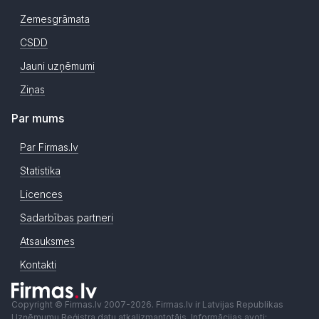
Zemesgrāmata
CSDD
Jauni uzņēmumi
Ziņas
Par mums
Par Firmas.lv
Statistika
Licences
Sadarbības partneri
Atsauksmes
Kontakti
Copyright © Firmas.lv 2007-2026. Firmas.lv ir Latvijas Republikas
Uzņēmumu Reģistra datu atkalizmantotājs. Informācijas avoti: