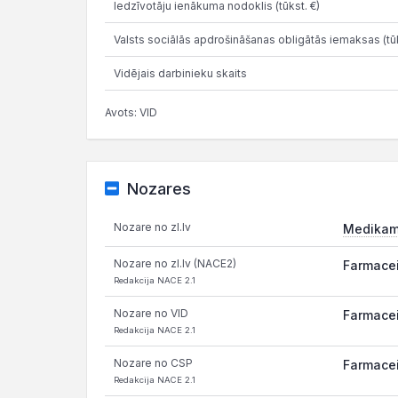
Iedzīvotāju ienākuma nodoklis (tūkst. €)
Valsts sociālās apdrošināšanas obligātās iemaksas (tūk
Vidējais darbinieku skaits
Avots: VID
Nozares
Nozare no zl.lv
Medikame
Nozare no zl.lv (NACE2)
Farmacei
Redakcija NACE 2.1
Nozare no VID
Farmacei
Redakcija NACE 2.1
Nozare no CSP
Farmacei
Redakcija NACE 2.1