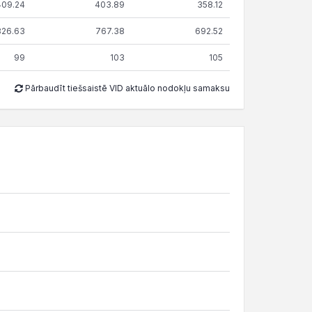
409.24
403.89
358.12
826.63
767.38
692.52
99
103
105
Pārbaudīt tiešsaistē VID aktuālo nodokļu samaksu