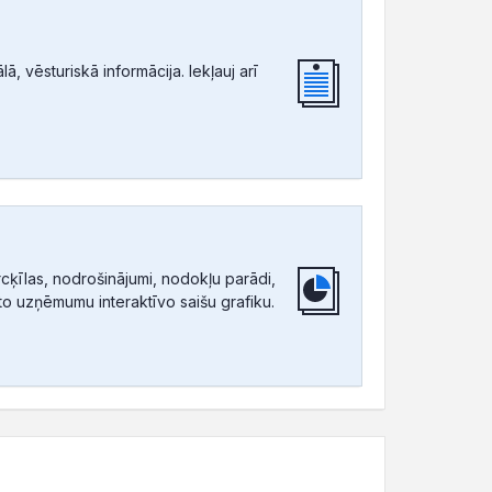
, vēsturiskā informācija. Iekļauj arī
ķīlas, nodrošinājumi, nodokļu parādi,
tīto uzņēmumu interaktīvo saišu grafiku.