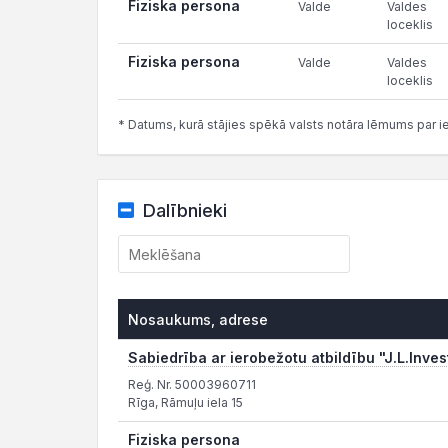
Fiziska persona
Valde
Valdes
loceklis
Fiziska persona
Valde
Valdes
loceklis
* Datums, kurā stājies spēkā valsts notāra lēmums par i
Dalībnieki
Nosaukums, adrese
Sabiedrība ar ierobežotu atbildību "J.L.Inves
Reģ. Nr. 50003960711
Rīga, Rāmuļu iela 15
Fiziska persona