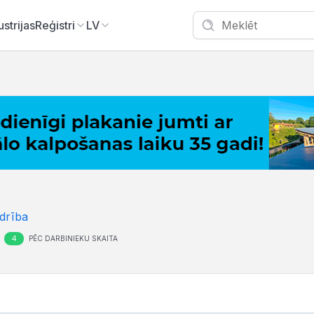
ustrijas
Reģistri
LV
edrība
4
PĒC DARBINIEKU SKAITA