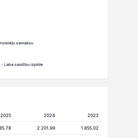
o nodokļu samaksu
- Laba saistību izpilde
2025
2024
2023
85.78
2 201.99
1 855.02