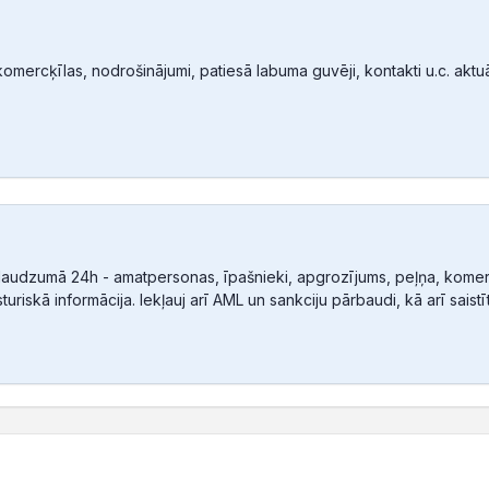
mercķīlas, nodrošinājumi, patiesā labuma guvēji, kontakti u.c. aktuālā
audzumā 24h - amatpersonas, īpašnieki, apgrozījums, peļņa, komerc
sturiskā informācija. Iekļauj arī AML un sankciju pārbaudi, kā arī sais