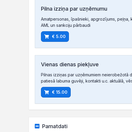
Pilna izziņa par uzņēmumu
Amatpersonas, īpašnieki, apgrozījums, peļņa, ko
AML un sankciju pārbaudi
€ 5.00
Vienas dienas piekļuve
Pilnas izziņas par uzņēmumiem neierobežotā d
patiesā labuma guvēji, kontakti u.c. aktuālā, vē
€ 15.00
Pamatdati