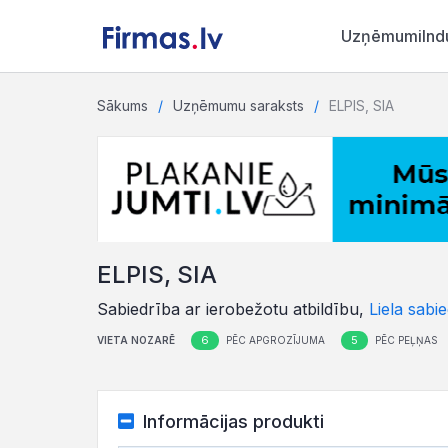
Uzņēmumi
Ind
Sākums
Uzņēmumu saraksts
ELPIS, SIA
ELPIS, SIA
Sabiedrība ar ierobežotu atbildību,
Liela sabi
6
5
VIETA NOZARĒ
PĒC APGROZĪJUMA
PĒC PEĻŅAS
Informācijas produkti