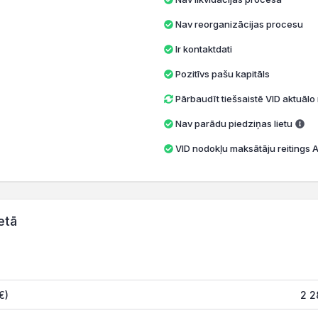
Nav reorganizācijas procesu
Ir kontaktdati
Pozitīvs pašu kapitāls
Pārbaudīt tiešsaistē VID aktuāl
Nav parādu piedziņas lietu
VID nodokļu maksātāju reitings A 
etā
€)
2 2