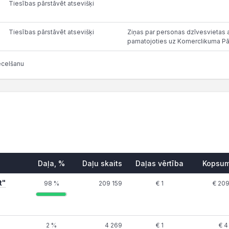
Tiesības pārstāvēt atsevišķi
Tiesības pārstāvēt atsevišķi
Ziņas par personas dzīvesvietas ad
pamatojoties uz Komerclikuma Pā
ecelšanu
Daļa, %
Daļu skaits
Daļas vērtība
Kopsu
t"
98 %
209 159
€ 1
€ 209
2 %
4 269
€ 1
€ 4