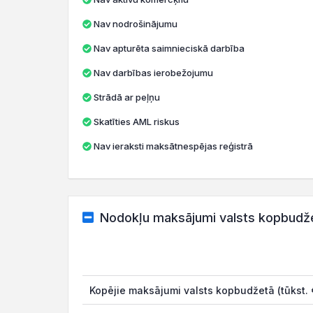
Nav nodrošinājumu
Nav apturēta saimnieciskā darbība
Nav darbības ierobežojumu
Strādā ar peļņu
Skatīties AML riskus
Nav ieraksti maksātnespējas reģistrā
Nodokļu maksājumi valsts kopbudž
Kopējie maksājumi valsts kopbudžetā (tūkst. 