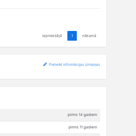
iepriekšējā
1
nākamā
Pieteikt informācijas izmaiņas
pirms 14 gadiem
pirms 11 gadiem