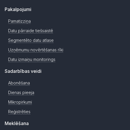
Pakalpojumi
Pamatizziņa
Datu pārraide tiešsaistē
Segmentēto datu atlase
Uzņēmumu novērtēšanas rīki
Datu izmaiņu monitorings
Sadarbības veidi
Abonēšana
Dienas pieeja
Mikropirkumi
Reģistrēties
Meklēšana