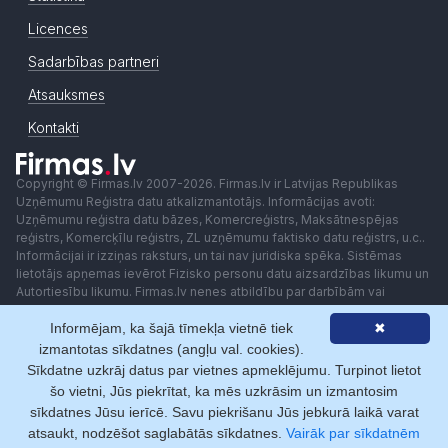
Licences
Sadarbības partneri
Atsauksmes
Kontakti
Copyright © Firmas.lv 2007-2026. Firmas.lv ir Latvijas Republikas
Uzņēmumu Reģistra datu atkalizmantotājs. Informācijas avoti:
Uzņēmumu reģistra datu bāzes, Komercreģistrs, Maksātnespējas
reģistrs, Komercķīlu reģistrs, ZL uzņēmumu faktisko datu reģistrs, u.c..
Informācijai ir izziņas raksturs, un tai nav juridiska spēka. Sistēmas
lietotājs apņemas ievērot Fizisko personu datu aizsardzības likumu un
Autortiesību likumu. Firmas.lv nenes atbildību par darbībām vai
lēmumiem, kas balstīti uz saņemto pakalpojumu. Lietotājam aizliegts
Informējam, ka šajā tīmekļa vietnē tiek
✖
izmantot jebkādas automatizētas sistēmas vai iekārtas (robotus)
piekļuvei sistēmai bez rakstiskas saskaņošanas ar Firmas.lv. Galvenā
izmantotas sīkdatnes (angļu val. cookies).
redaktore: Ingūna Pempere.
Sīkdatne uzkrāj datus par vietnes apmeklējumu. Turpinot lietot
Lietošanas noteikumi
Privātuma politika
Norēķini ar
šo vietni, Jūs piekrītat, ka mēs uzkrāsim un izmantosim
sīkdatnes Jūsu ierīcē. Savu piekrišanu Jūs jebkurā laikā varat
atsaukt, nodzēšot saglabātās sīkdatnes.
Vairāk par sīkdatnēm