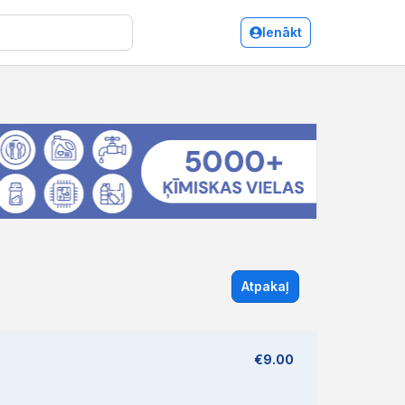
Ienākt
Atpakaļ
€9.00