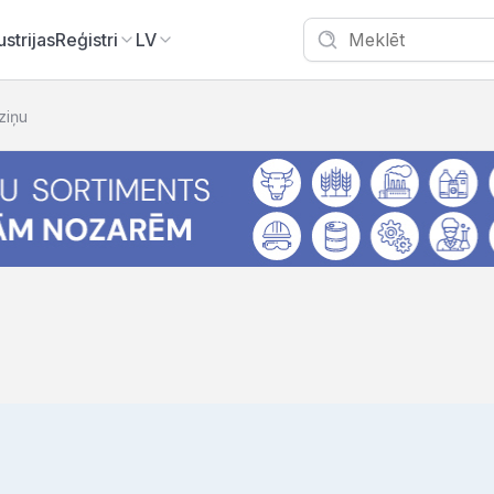
ustrijas
Reģistri
LV
zziņu