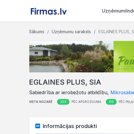
Uzņēmumi
Ind
Sākums
Uzņēmumu saraksts
EGLAINES PLUS, S
EGLAINES PLUS, SIA
Sabiedrība ar ierobežotu atbildību,
Mikrosabi
253
66
VIETA NOZARĒ
PĒC APGROZĪJUMA
PĒC PEĻŅ
Informācijas produkti