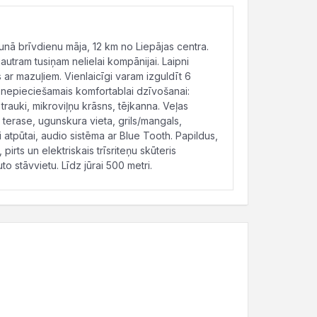
jaunā brīvdienu māja, 12 km no Liepājas centra.
jautram tusiņam nelielai kompānijai. Laipni
r mazuļiem. Vienlaicīgi varam izguldīt 6
s nepieciešamais komfortablai dzīvošanai:
 trauki, mikroviļņu krāsns, tējkanna. Veļas
ta terase, ugunskura vieta, grils/mangals,
i atpūtai, audio sistēma ar Blue Tooth. Papildus,
rts un elektriskais trīsriteņu skūteris
to stāvvietu. Līdz jūrai 500 metri.