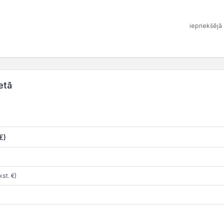
iepriekšējā
etā
€)
st. €)