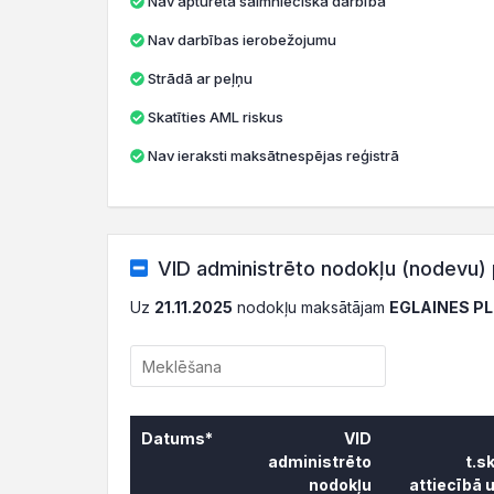
Nav apturēta saimnieciskā darbība
Nav darbības ierobežojumu
Strādā ar peļņu
Skatīties AML riskus
Nav ieraksti maksātnespējas reģistrā
VID administrēto nodokļu (nodevu) 
Uz
21.11.2025
nodokļu maksātājam
EGLAINES PL
Datums*
VID
administrēto
t.s
nodokļu
attiecībā 