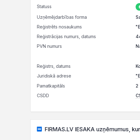
Statuss
Uzņēmējdarbības forma
S
Reģistrēts nosaukums
"
Reģistrācijas numurs, datums
4
PVN numurs
N
Reģistrs, datums
K
Juridiskā adrese
"
Pamatkapitāls
2
CSDD
CS
FIRMAS.LV IESAKA uzņēmumus, kuru 