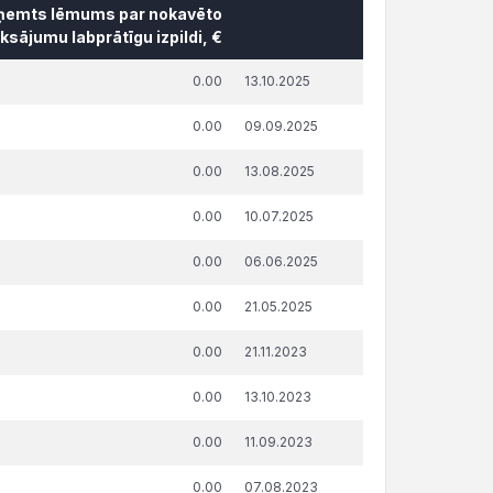
ņemts lēmums par nokavēto
sājumu labprātīgu izpildi, €
āda summa, attiecībā uz kuru
Publicēšanas
0.00
13.10.2025
ņemts lēmums par nokavēto
datums un
sājumu labprātīgu izpildi, €
laiks
0.00
09.09.2025
0.00
13.08.2025
0.00
10.07.2025
0.00
06.06.2025
0.00
21.05.2025
0.00
21.11.2023
0.00
13.10.2023
0.00
11.09.2023
0.00
07.08.2023