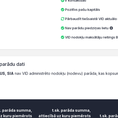
Ir kontaktdati
Pozitīvs pašu kapitāls
Pārbaudīt tiešsaistē VID aktuāl
Nav parādu piedziņas lietu
VID nodokļu maksātāju reitings B
parādu dati
US, SIA
nav VID administrēto nodokļu (nodevu) parāda, kas kopsu
k. parāda summa,
t.sk. parāda summa,
uz kuru piemērots
attiecībā uz kuru piemērots
t.sk. par