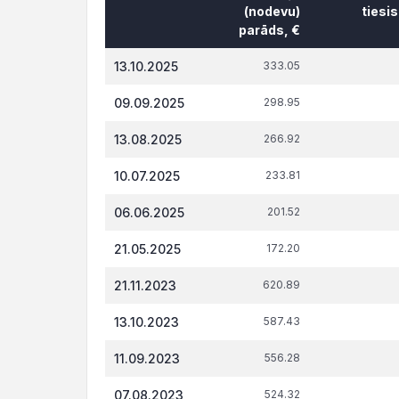
(nodevu)
tiesi
parāds, €
Datums*
VID
t.s
13.10.2025
333.05
administrēto
attiecībā 
nodokļu
tiesi
09.09.2025
298.95
(nodevu)
parāds, €
13.08.2025
266.92
10.07.2025
233.81
06.06.2025
201.52
21.05.2025
172.20
21.11.2023
620.89
13.10.2023
587.43
11.09.2023
556.28
07.08.2023
524.32