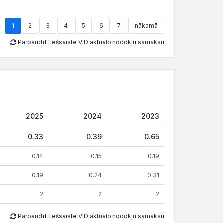
1
2
3
4
5
6
7
nākamā
Pārbaudīt tiešsaistē VID aktuālo nodokļu samaksu
2025
2024
2023
0.33
0.39
0.65
0.14
0.15
0.19
0.19
0.24
0.31
2
2
2
Pārbaudīt tiešsaistē VID aktuālo nodokļu samaksu