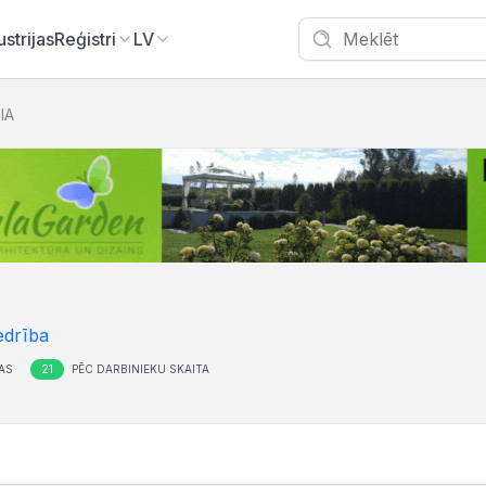
ustrijas
Reģistri
LV
IA
edrība
21
AS
PĒC DARBINIEKU SKAITA