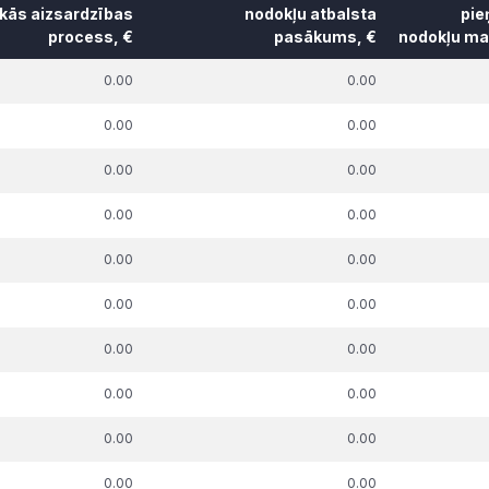
skās aizsardzības
nodokļu atbalsta
pie
process, €
pasākums, €
nodokļu mak
k. parāda summa,
t.sk. parāda summa,
t.sk. par
0.00
0.00
uz kuru piemērots
attiecībā uz kuru piemērots
pie
skās aizsardzības
nodokļu atbalsta
nodokļu mak
0.00
0.00
process, €
pasākums, €
0.00
0.00
0.00
0.00
0.00
0.00
0.00
0.00
0.00
0.00
0.00
0.00
0.00
0.00
0.00
0.00