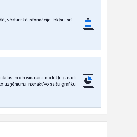
, vēsturiskā informācija. Iekļauj arī
ķīlas, nodrošinājumi, nodokļu parādi,
tīto uzņēmumu interaktīvo saišu grafiku.