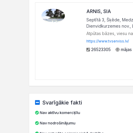
ARNIS, SIA
Septītā 3, Šķēde, Medz
Dienvidkurzemes nov., 
Atpūtas bāzes, viesu n
https://www.tvserviss.lv/
26523305
mājas 
Svarīgākie fakti
Nav aktīvu komercķīlu
Nav nodrošinājumu