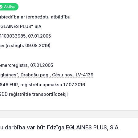
Aktīvs
abiedrība ar ierobežotu atbildību
EGLAINES PLUS" SIA
4103033985, 07.01.2005
av (izslēgts 09.08.2019)
omercreģistrs, 07.01.2005
Eglaines", Drabešu pag., Cēsu nov., LV-4139
 846 EUR, reģistrēta apmaksa 17.07.2016
DD reģistrētie transportlīdzekļi
darbība var būt līdzīga EGLAINES PLUS, SIA