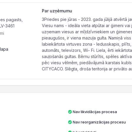
Par uzņēmumu
3Priedes pie jūras - 2023. gada jūlijā atvērtā 
es pagasts,
Viesu nams - ideāla vieta atpūtai ar ģimeni vai 
LV-3461
uzņemam viesus ar mīļdzīvniekiem un ģimenes a
ami
pieaugušos, ir viena mazuļa gulta. Namiņā vis
labiekārtota virtuves zona - ledusskapis, plīts,
lapa
automāts, televizors, Wi- Fi. Liela, ērti iekārto
sauļošanās gultas. Bērnu stūrītis, spēles aktīva
pēc viesu vēlmēm, piedāvājumā karstais kubls, pi
CITYCACO. Slēgta, droša teritorija ar privāto au
Nav likvidācijas procesa
Nav reorganizācijas procesu