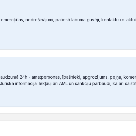
mercķīlas, nodrošinājumi, patiesā labuma guvēji, kontakti u.c. aktuālā
audzumā 24h - amatpersonas, īpašnieki, apgrozījums, peļņa, komerc
sturiskā informācija. Iekļauj arī AML un sankciju pārbaudi, kā arī sais