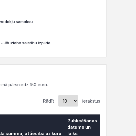
o nodokļu samaksu
 - Jāuzlabo saistību izpilde
mmā pārsniedz 150 euro.
Rādīt
ierakstus
Publicēšanas
datums un
āda summa, attiecībā uz kuru
laiks