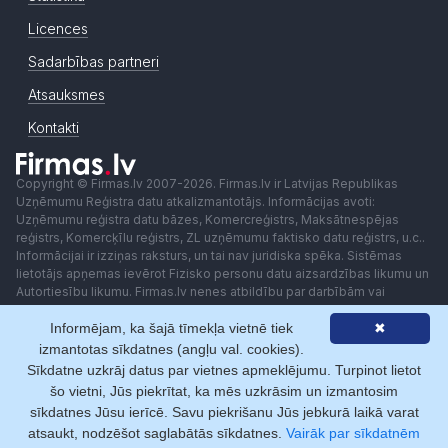
Licences
Sadarbības partneri
Atsauksmes
Kontakti
Copyright © Firmas.lv 2007-2026. Firmas.lv ir Latvijas Republikas
Uzņēmumu Reģistra datu atkalizmantotājs. Informācijas avoti:
Uzņēmumu reģistra datu bāzes, Komercreģistrs, Maksātnespējas
reģistrs, Komercķīlu reģistrs, ZL uzņēmumu faktisko datu reģistrs, u.c..
Informācijai ir izziņas raksturs, un tai nav juridiska spēka. Sistēmas
lietotājs apņemas ievērot Fizisko personu datu aizsardzības likumu un
Autortiesību likumu. Firmas.lv nenes atbildību par darbībām vai
lēmumiem, kas balstīti uz saņemto pakalpojumu. Lietotājam aizliegts
Informējam, ka šajā tīmekļa vietnē tiek
✖
izmantot jebkādas automatizētas sistēmas vai iekārtas (robotus)
piekļuvei sistēmai bez rakstiskas saskaņošanas ar Firmas.lv. Galvenā
izmantotas sīkdatnes (angļu val. cookies).
redaktore: Ingūna Pempere.
Sīkdatne uzkrāj datus par vietnes apmeklējumu. Turpinot lietot
Lietošanas noteikumi
Privātuma politika
Norēķini ar
šo vietni, Jūs piekrītat, ka mēs uzkrāsim un izmantosim
sīkdatnes Jūsu ierīcē. Savu piekrišanu Jūs jebkurā laikā varat
atsaukt, nodzēšot saglabātās sīkdatnes.
Vairāk par sīkdatnēm