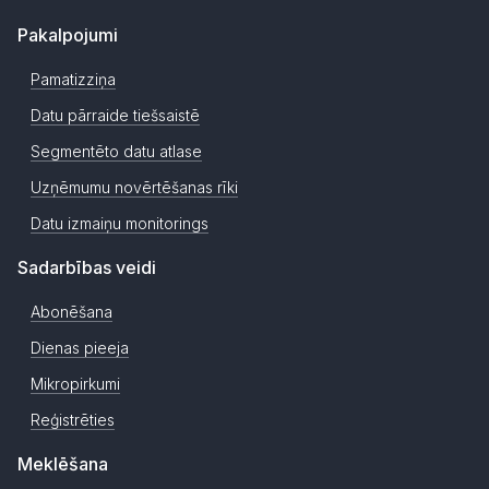
Pakalpojumi
Pamatizziņa
Datu pārraide tiešsaistē
Segmentēto datu atlase
Uzņēmumu novērtēšanas rīki
Datu izmaiņu monitorings
Sadarbības veidi
Abonēšana
Dienas pieeja
Mikropirkumi
Reģistrēties
Meklēšana