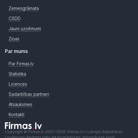
Zemesgrāmata
CSDD
Jauni uzņēmumi
Ziņas
Par mums
Par Firmas.lv
Statistika
Licences
Sadarbības partneri
Atsauksmes
Kontakti
Copyright © Firmas.lv 2007-2026. Firmas.lv ir Latvijas Republikas
Uzņēmumu Reģistra datu atkalizmantotājs. Informācijas avoti: