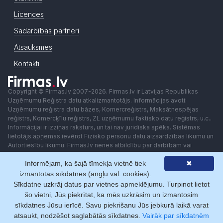
Licences
Sadarbības partneri
Atsauksmes
Kontakti
Copyright © Firmas.lv 2007-2026. Firmas.lv ir Latvijas Republikas
Uzņēmumu Reģistra datu atkalizmantotājs. Informācijas avoti:
Uzņēmumu reģistra datu bāzes, Komercreģistrs, Maksātnespējas
reģistrs, Komercķīlu reģistrs, ZL uzņēmumu faktisko datu reģistrs, u.c..
Informācijai ir izziņas raksturs, un tai nav juridiska spēka. Sistēmas
lietotājs apņemas ievērot Fizisko personu datu aizsardzības likumu un
Autortiesību likumu. Firmas.lv nenes atbildību par darbībām vai
lēmumiem, kas balstīti uz saņemto pakalpojumu. Lietotājam aizliegts
Informējam, ka šajā tīmekļa vietnē tiek
✖
izmantot jebkādas automatizētas sistēmas vai iekārtas (robotus)
piekļuvei sistēmai bez rakstiskas saskaņošanas ar Firmas.lv. Galvenā
izmantotas sīkdatnes (angļu val. cookies).
redaktore: Ingūna Pempere.
Sīkdatne uzkrāj datus par vietnes apmeklējumu. Turpinot lietot
Lietošanas noteikumi
Privātuma politika
Norēķini ar
šo vietni, Jūs piekrītat, ka mēs uzkrāsim un izmantosim
sīkdatnes Jūsu ierīcē. Savu piekrišanu Jūs jebkurā laikā varat
atsaukt, nodzēšot saglabātās sīkdatnes.
Vairāk par sīkdatnēm