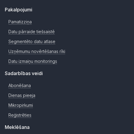
Pakalpojumi
Pamatizziņa
Datu pārraide tiešsaistē
Segmentēto datu atlase
Uzņēmumu novērtēšanas rīki
Datu izmaiņu monitorings
Sadarbības veidi
Abonēšana
Dienas pieeja
Mikropirkumi
Reģistrēties
Meklēšana