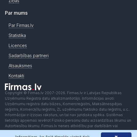
Ziņas
Par mums
Par Firmas.lv
Statistika
Licences
Sadarbības partneri
Atsauksmes
Kontakti
Copyright © Firmas.lv 2007-2026. Firmas.lv ir Latvijas Republikas
Uzņēmumu Reģistra datu atkalizmantotājs. Informācijas avoti:
Uzņēmumu reģistra datu bāzes, Komercreģistrs, Maksātnespējas
reģistrs, Komercķīlu reģistrs, ZL uzņēmumu faktisko datu reģistrs, u.c..
Informācijai ir izziņas raksturs, un tai nav juridiska spēka. Sistēmas
lietotājs apņemas ievērot Fizisko personu datu aizsardzības likumu un
Autortiesību likumu. Firmas.lv nenes atbildību par darbībām vai
lēmumiem, kas balstīti uz saņemto pakalpojumu. Lietotājam aizliegts
izmantot jebkādas automatizētas sistēmas vai iekārtas (robotus)