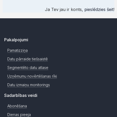
Ja Tev jau ir konts,
pieslēdzies šeit
!
Pakalpojumi
Pamatizziņa
Datu pārraide tiešsaistē
Segmentēto datu atlase
Uzņēmumu novērtēšanas rīki
Datu izmaiņu monitorings
Sadarbības veidi
Abonēšana
Dienas pieeja