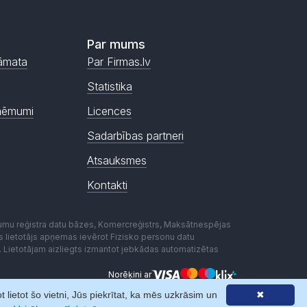
Par mums
āmata
Par Firmas.lv
Statistika
ņēmumi
Licences
Sadarbības partneri
Atsauksmes
Kontakti
mumu reģistra datu bāzes, Komercreģistrs, Maksātnespējas
ēmas lietotājs apņemas ievērot Fizisko personu datu
. Lietotājam aizliegts izmantot jebkādas automatizētas
Norēķini ar
lietot šo vietni, Jūs piekrītat, ka mēs uzkrāsim un
✖