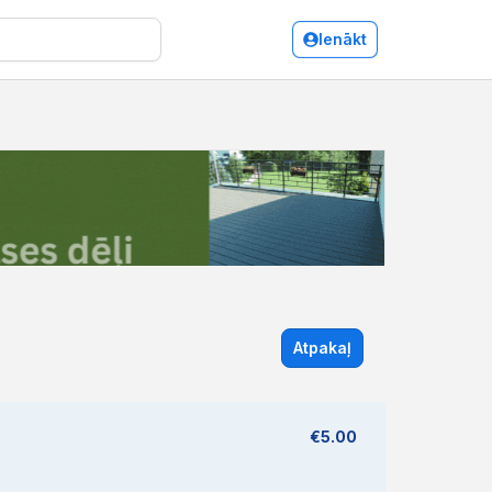
Ienākt
Atpakaļ
€5.00