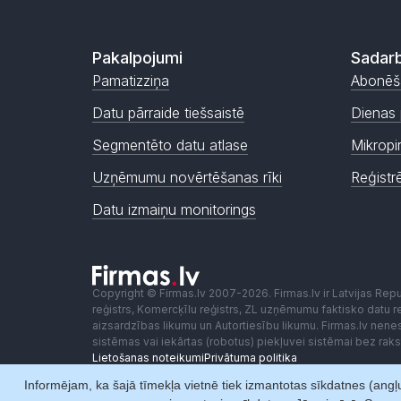
Pakalpojumi
Sadarb
Pamatizziņa
Abonēš
Datu pārraide tiešsaistē
Dienas 
Segmentēto datu atlase
Mikropi
Uzņēmumu novērtēšanas rīki
Reģistr
Datu izmaiņu monitorings
Copyright © Firmas.lv 2007-2026. Firmas.lv ir Latvijas Re
reģistrs, Komercķīlu reģistrs, ZL uzņēmumu faktisko datu reģ
aizsardzības likumu un Autortiesību likumu. Firmas.lv nen
sistēmas vai iekārtas (robotus) piekļuvei sistēmai bez ra
Lietošanas noteikumi
Privātuma politika
Informējam, ka šajā tīmekļa vietnē tiek izmantotas sīkdatnes (angļu