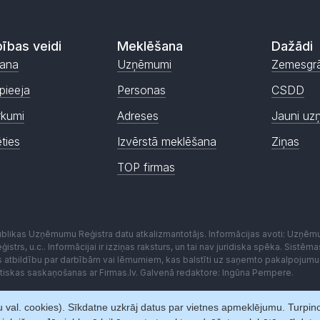
ības veidi
Meklēšana
Dažādi
ana
Uzņēmumi
Zemesgr
pieeja
Personas
CSDD
rkumi
Adreses
Jauni uz
ēties
Izvērstā meklēšana
Ziņas
TOP firmas
publikas Uzņēmumu Reģistra datu atkalizmantotājs. Informācijas avoti: Uzņē
istrs, u.c.. Informācijai ir izziņas raksturs, un tai nav juridiska spēka. Sist
es atbildību par darbībām vai lēmumiem, kas balstīti uz saņemto pakalpojumu
kstiskas saskaņošanas ar Firmas.lv. Galvenā redaktore: Ingūna Pempere.
 val. cookies). Sīkdatne uzkrāj datus par vietnes apmeklējumu. Turpinot 