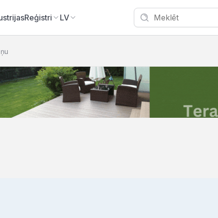
ustrijas
Reģistri
LV
iņu