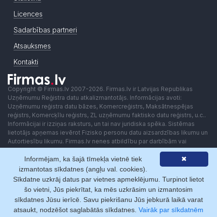
Licences
Sadarbības partneri
Atsauksmes
Kontakti
Copyright © Firmas.lv 2007-2026. Firmas.lv ir Latvijas Republikas
Uzņēmumu Reģistra datu atkalizmantotājs. Informācijas avoti:
Uzņēmumu reģistra datu bāzes, Komercreģistrs, Maksātnespējas
reģistrs, Komercķīlu reģistrs, ZL uzņēmumu faktisko datu reģistrs, u.c..
Informācijai ir izziņas raksturs, un tai nav juridiska spēka. Sistēmas
lietotājs apņemas ievērot Fizisko personu datu aizsardzības likumu un
Autortiesību likumu. Firmas.lv nenes atbildību par darbībām vai
lēmumiem, kas balstīti uz saņemto pakalpojumu. Lietotājam aizliegts
Informējam, ka šajā tīmekļa vietnē tiek
✖
izmantot jebkādas automatizētas sistēmas vai iekārtas (robotus)
piekļuvei sistēmai bez rakstiskas saskaņošanas ar Firmas.lv. Galvenā
izmantotas sīkdatnes (angļu val. cookies).
redaktore: Ingūna Pempere.
Sīkdatne uzkrāj datus par vietnes apmeklējumu. Turpinot lietot
Lietošanas noteikumi
Privātuma politika
Norēķini ar
šo vietni, Jūs piekrītat, ka mēs uzkrāsim un izmantosim
sīkdatnes Jūsu ierīcē. Savu piekrišanu Jūs jebkurā laikā varat
atsaukt, nodzēšot saglabātās sīkdatnes.
Vairāk par sīkdatnēm