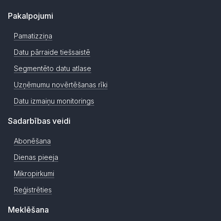
Pakalpojumi
Pamatizziņa
Datu pārraide tiešsaistē
Segmentēto datu atlase
Uzņēmumu novērtēšanas rīki
Datu izmaiņu monitorings
Sadarbības veidi
Abonēšana
Dienas pieeja
Mikropirkumi
Reģistrēties
Meklēšana