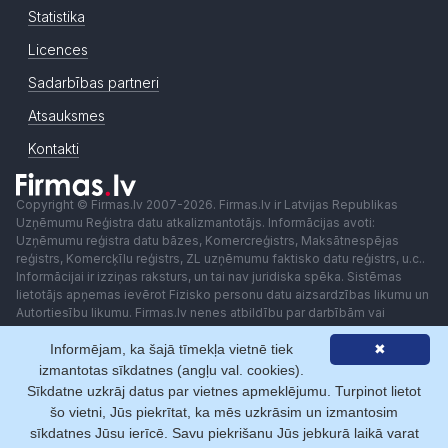
Statistika
Licences
Sadarbības partneri
Atsauksmes
Kontakti
Copyright © Firmas.lv 2007-2026. Firmas.lv ir Latvijas Republikas
Uzņēmumu Reģistra datu atkalizmantotājs. Informācijas avoti:
Uzņēmumu reģistra datu bāzes, Komercreģistrs, Maksātnespējas
reģistrs, Komercķīlu reģistrs, ZL uzņēmumu faktisko datu reģistrs, u.c..
Informācijai ir izziņas raksturs, un tai nav juridiska spēka. Sistēmas
lietotājs apņemas ievērot Fizisko personu datu aizsardzības likumu un
Autortiesību likumu. Firmas.lv nenes atbildību par darbībām vai
lēmumiem, kas balstīti uz saņemto pakalpojumu. Lietotājam aizliegts
Informējam, ka šajā tīmekļa vietnē tiek
✖
izmantot jebkādas automatizētas sistēmas vai iekārtas (robotus)
piekļuvei sistēmai bez rakstiskas saskaņošanas ar Firmas.lv. Galvenā
izmantotas sīkdatnes (angļu val. cookies).
redaktore: Ingūna Pempere.
Sīkdatne uzkrāj datus par vietnes apmeklējumu. Turpinot lietot
Lietošanas noteikumi
Privātuma politika
Norēķini ar
šo vietni, Jūs piekrītat, ka mēs uzkrāsim un izmantosim
sīkdatnes Jūsu ierīcē. Savu piekrišanu Jūs jebkurā laikā varat