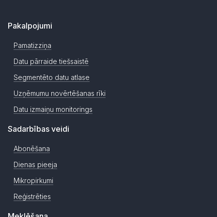
Pakalpojumi
Pamatizziņa
Datu pārraide tiešsaistē
Segmentēto datu atlase
Uzņēmumu novērtēšanas rīki
Datu izmaiņu monitorings
Sadarbības veidi
Abonēšana
Dienas pieeja
Mikropirkumi
Reģistrēties
Meklēšana