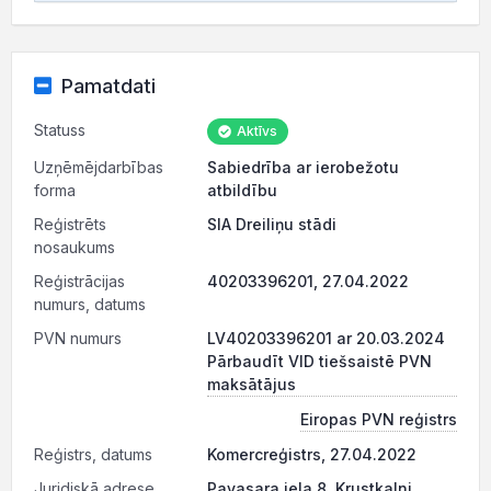
Pamatdati
Statuss
Aktīvs
Uzņēmējdarbības
Sabiedrība ar ierobežotu
forma
atbildību
Reģistrēts
SIA Dreiliņu stādi
nosaukums
Reģistrācijas
40203396201, 27.04.2022
numurs, datums
PVN numurs
LV40203396201 ar 20.03.2024
Pārbaudīt VID tiešsaistē PVN
maksātājus
Eiropas PVN reģistrs
Reģistrs, datums
Komercreģistrs, 27.04.2022
Juridiskā adrese
Pavasara iela 8, Krustkalni,