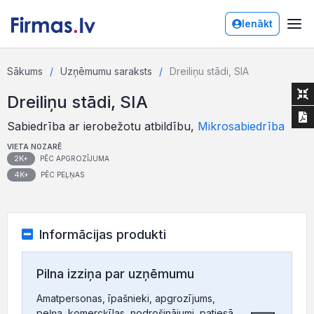
Ienākt
Sākums
Uzņēmumu saraksts
Dreiliņu stādi, SIA
Dreiliņu stādi, SIA
Sabiedrība ar ierobežotu atbildību,
Mikrosabiedrība
VIETA NOZARĒ
2K+
PĒC APGROZĪJUMA
4K+
PĒC PEĻŅAS
Informācijas produkti
Pilna izziņa par uzņēmumu
Amatpersonas, īpašnieki, apgrozījums,
peļņa, komercķīlas, nodrošinājumi, patiesā