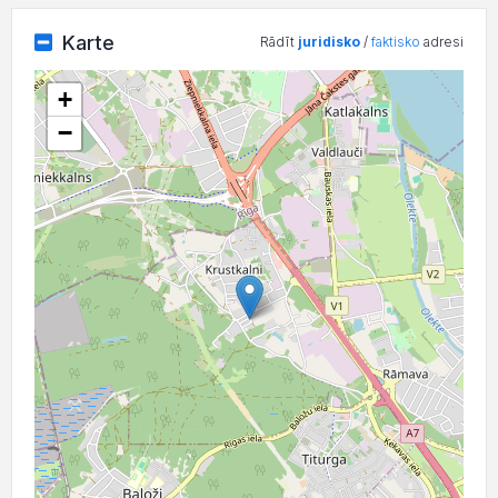
Karte
Rādīt
juridisko
/
faktisko
adresi
+
−