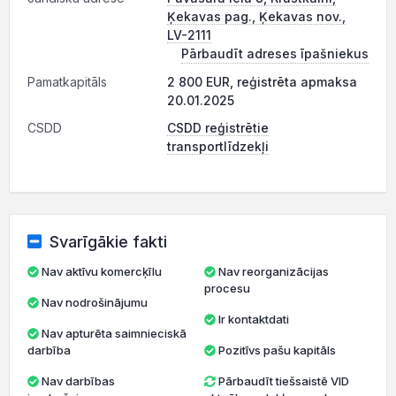
Ķekavas pag., Ķekavas nov.,
LV-2111
Pārbaudīt adreses īpašniekus
Pamatkapitāls
2 800 EUR, reģistrēta apmaksa
20.01.2025
CSDD
CSDD reģistrētie
transportlīdzekļi
Svarīgākie fakti
Nav aktīvu komercķīlu
Nav reorganizācijas
procesu
Nav nodrošinājumu
Ir kontaktdati
Nav apturēta saimnieciskā
darbība
Pozitīvs pašu kapitāls
Nav darbības
Pārbaudīt tiešsaistē VID