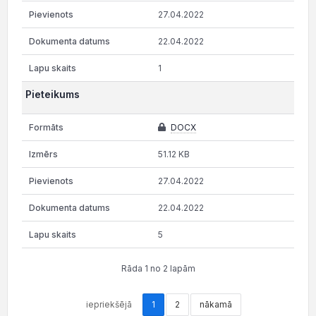
27.04.2022
22.04.2022
1
Pieteikums
DOCX
51.12 KB
27.04.2022
22.04.2022
5
Rāda 1 no 2 lapām
iepriekšējā
1
2
nākamā