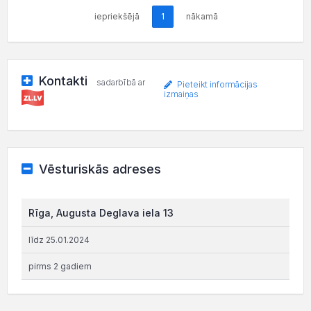
iepriekšējā
1
nākamā
Kontakti
sadarbībā ar
Pieteikt informācijas
izmaiņas
Vēsturiskās adreses
Rīga, Augusta Deglava iela 13
līdz 25.01.2024
pirms 2 gadiem