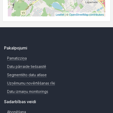
Leaflet
| ©
OpenStreetMap contributors
Pakalpojumi
Pamatizziņa
Datu pārraide tiešsaistē
Segmentēto datu atlase
Uzņēmumu novērtēšanas rīki
Datu izmaiņu monitorings
Sadarbības veidi
Abonēšana