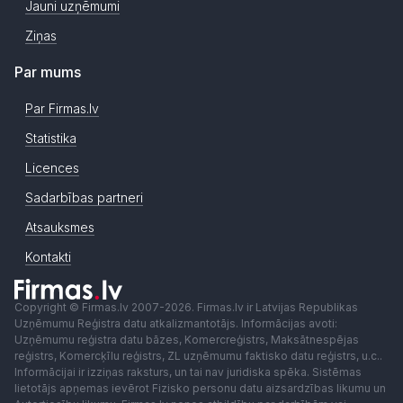
Jauni uzņēmumi
Ziņas
Par mums
Par Firmas.lv
Statistika
Licences
Sadarbības partneri
Atsauksmes
Kontakti
Copyright © Firmas.lv 2007-2026. Firmas.lv ir Latvijas Republikas
Uzņēmumu Reģistra datu atkalizmantotājs. Informācijas avoti:
Uzņēmumu reģistra datu bāzes, Komercreģistrs, Maksātnespējas
reģistrs, Komercķīlu reģistrs, ZL uzņēmumu faktisko datu reģistrs, u.c..
Informācijai ir izziņas raksturs, un tai nav juridiska spēka. Sistēmas
lietotājs apņemas ievērot Fizisko personu datu aizsardzības likumu un