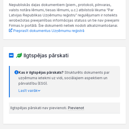
Nepubliskās daļas dokumentiem (piem., protokoli, pilnvaras,
valsts notāra lēmumi, tiesas lēmumi, u.c.) atbilstoši likuma “Par
Latvijas Republikas Uzņēmumu reģistru” regulējumam ir noteikts
ierobežotas pieejamības informācijas statuss un tie nav pieejami
Firmas.lv portālā. Šie dokumenti netiek nodoti atkalizmantošanai.
Pieprasīt dokumentus Uzņēmumu reģistrā
Ilgtspējas pārskati
Kas ir ilgtspējas pārskats?
Strukturēts dokuments par
uzņēmuma ietekmi uz vidi, sociālajiem aspektiem un
pārvaldību (ESG).
Lasīt vairāk
Ilgtspējas pārskati nav pievienoti.
Pievienot