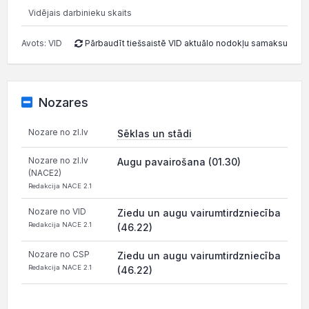
Vidējais darbinieku skaits
Avots: VID
Pārbaudīt tiešsaistē VID aktuālo nodokļu samaksu
Nozares
Nozare no zl.lv
Sēklas un stādi
Nozare no zl.lv
Augu pavairošana (01.30)
(NACE2)
Redakcija NACE 2.1
Nozare no VID
Ziedu un augu vairumtirdzniecība
Redakcija NACE 2.1
(46.22)
Nozare no CSP
Ziedu un augu vairumtirdzniecība
Redakcija NACE 2.1
(46.22)