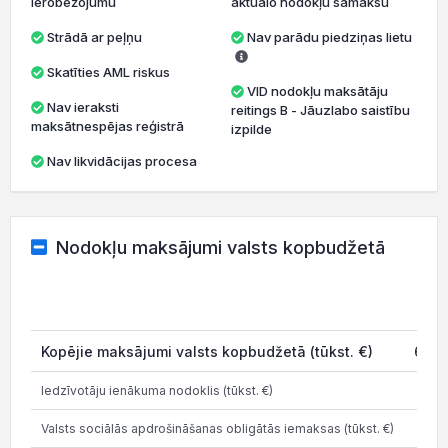
ierobežojumu
aktuālo nodokļu samaksu
Strādā ar peļņu
Nav parādu piedziņas lietu
Skatīties AML riskus
VID nodokļu maksātāju
Nav ieraksti
reitings B - Jāuzlabo saistību
maksātnespējas reģistrā
izpilde
Nav likvidācijas procesa
Nodokļu maksājumi valsts kopbudžetā
202
Kopējie maksājumi valsts kopbudžetā (tūkst. €)
69.9
Iedzīvotāju ienākuma nodoklis (tūkst. €)
8.8
Valsts sociālās apdrošināšanas obligātās iemaksas (tūkst. €)
21.2