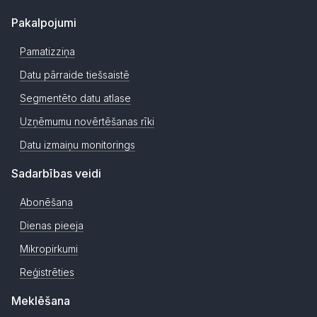
Pakalpojumi
Pamatizziņa
Datu pārraide tiešsaistē
Segmentēto datu atlase
Uzņēmumu novērtēšanas rīki
Datu izmaiņu monitorings
Sadarbības veidi
Abonēšana
Dienas pieeja
Mikropirkumi
Reģistrēties
Meklēšana