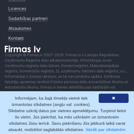
Licences
Sadarbības partneri
Atsauksmes
Kontakti
Copyright © Firmas.lv 2007-2026. Firmas.lv ir Latvijas Republikas
Uzņēmumu Reģistra datu atkalizmantotājs. Informācijas avoti:
Uzņēmumu reģistra datu bāzes, Komercreģistrs, Maksātnespējas
reģistrs, Komercķīlu reģistrs, ZL uzņēmumu faktisko datu reģistrs, u.c..
Informācijai ir izziņas raksturs, un tai nav juridiska spēka. Sistēmas
lietotājs apņemas ievērot Fizisko personu datu aizsardzības likumu un
Autortiesību likumu. Firmas.lv nenes atbildību par darbībām vai
lēmumiem, kas balstīti uz saņemto pakalpojumu. Lietotājam aizliegts
Informējam, ka šajā tīmekļa vietnē tiek
✖
izmantot jebkādas automatizētas sistēmas vai iekārtas (robotus)
piekļuvei sistēmai bez rakstiskas saskaņošanas ar Firmas.lv. Galvenā
izmantotas sīkdatnes (angļu val. cookies).
redaktore: Ingūna Pempere.
Sīkdatne uzkrāj datus par vietnes apmeklējumu. Turpinot lietot
Lietošanas noteikumi
Privātuma politika
Norēķini ar
šo vietni, Jūs piekrītat, ka mēs uzkrāsim un izmantosim
sīkdatnes Jūsu ierīcē. Savu piekrišanu Jūs jebkurā laikā varat
atsaukt, nodzēšot saglabātās sīkdatnes.
Vairāk par sīkdatnēm