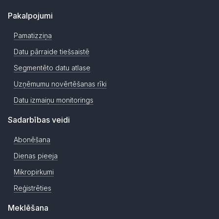
Pakalpojumi
Pamatizziņa
Datu pārraide tiešsaistē
Segmentēto datu atlase
Uzņēmumu novērtēšanas rīki
Datu izmaiņu monitorings
Sadarbības veidi
Abonēšana
Dienas pieeja
Mikropirkumi
Reģistrēties
Meklēšana