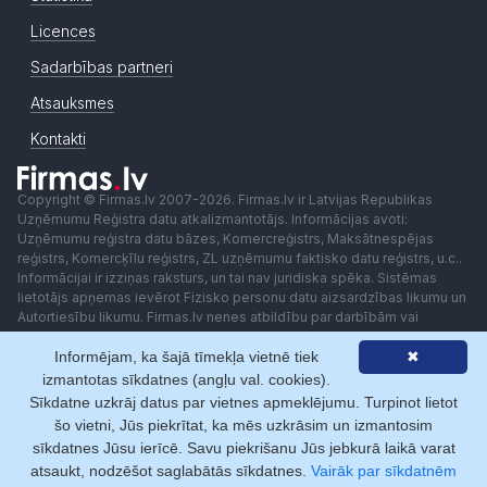
Licences
Sadarbības partneri
Atsauksmes
Kontakti
Copyright © Firmas.lv 2007-2026. Firmas.lv ir Latvijas Republikas
Uzņēmumu Reģistra datu atkalizmantotājs. Informācijas avoti:
Uzņēmumu reģistra datu bāzes, Komercreģistrs, Maksātnespējas
reģistrs, Komercķīlu reģistrs, ZL uzņēmumu faktisko datu reģistrs, u.c..
Informācijai ir izziņas raksturs, un tai nav juridiska spēka. Sistēmas
lietotājs apņemas ievērot Fizisko personu datu aizsardzības likumu un
Autortiesību likumu. Firmas.lv nenes atbildību par darbībām vai
lēmumiem, kas balstīti uz saņemto pakalpojumu. Lietotājam aizliegts
Informējam, ka šajā tīmekļa vietnē tiek
✖
izmantot jebkādas automatizētas sistēmas vai iekārtas (robotus)
piekļuvei sistēmai bez rakstiskas saskaņošanas ar Firmas.lv. Galvenā
izmantotas sīkdatnes (angļu val. cookies).
redaktore: Ingūna Pempere.
Sīkdatne uzkrāj datus par vietnes apmeklējumu. Turpinot lietot
Lietošanas noteikumi
Privātuma politika
Norēķini ar
šo vietni, Jūs piekrītat, ka mēs uzkrāsim un izmantosim
sīkdatnes Jūsu ierīcē. Savu piekrišanu Jūs jebkurā laikā varat
atsaukt, nodzēšot saglabātās sīkdatnes.
Vairāk par sīkdatnēm