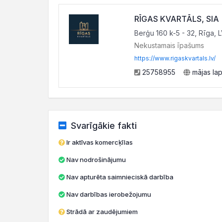
RĪGAS KVARTĀLS, SIA
Berģu 160 k-5 - 32, Rīga, 
Nekustamais īpašums
https://www.rigaskvartals.lv/
25758955
mājas la
Svarīgākie fakti
Ir aktīvas komercķīlas
Nav nodrošinājumu
Nav apturēta saimnieciskā darbība
Nav darbības ierobežojumu
Strādā ar zaudējumiem