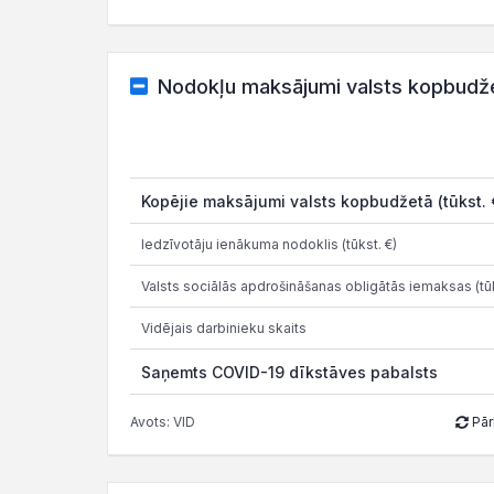
Nodokļu maksājumi valsts kopbudž
Kopējie maksājumi valsts kopbudžetā (tūkst. 
Iedzīvotāju ienākuma nodoklis (tūkst. €)
Valsts sociālās apdrošināšanas obligātās iemaksas (tūk
Vidējais darbinieku skaits
Saņemts COVID-19 dīkstāves pabalsts
Avots: VID
Pār