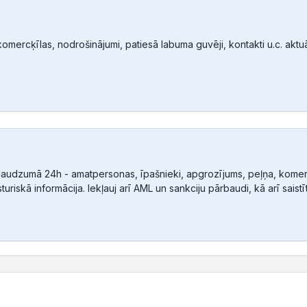
mercķīlas, nodrošinājumi, patiesā labuma guvēji, kontakti u.c. aktuālā
audzumā 24h - amatpersonas, īpašnieki, apgrozījums, peļņa, komerc
sturiskā informācija. Iekļauj arī AML un sankciju pārbaudi, kā arī sais