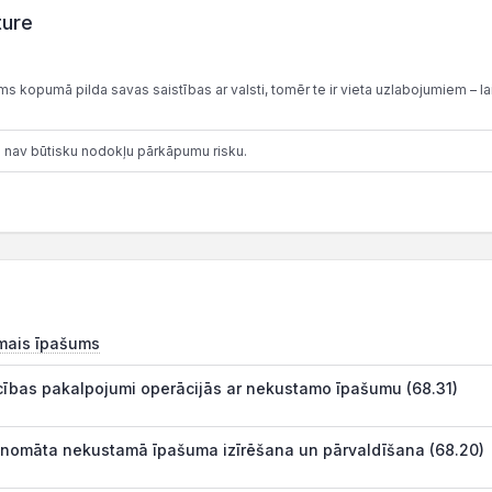
ture
 kopumā pilda savas saistības ar valsti, tomēr te ir vieta uzlabojumiem – lai
 nav būtisku nodokļu pārkāpumu risku.
mais īpašums
cības pakalpojumi operācijās ar nekustamo īpašumu (68.31)
 nomāta nekustamā īpašuma izīrēšana un pārvaldīšana (68.20)