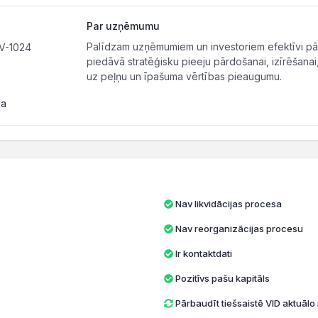
Par uzņēmumu
Palīdzam uzņēmumiem un investoriem efektīvi p
LV-1024
piedāvā stratēģisku pieeju pārdošanai, izīrēšanai
uz peļņu un īpašuma vērtības pieaugumu.
pa
Nav likvidācijas procesa
Nav reorganizācijas procesu
Ir kontaktdati
Pozitīvs pašu kapitāls
Pārbaudīt tiešsaistē VID aktuāl