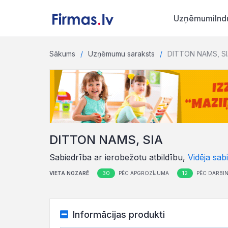
Uzņēmumi
Ind
Sākums
Uzņēmumu saraksts
DITTON NAMS, S
DITTON NAMS, SIA
Sabiedrība ar ierobežotu atbildību,
Vidēja sab
30
12
VIETA NOZARĒ
PĒC APGROZĪJUMA
PĒC DARBIN
Informācijas produkti