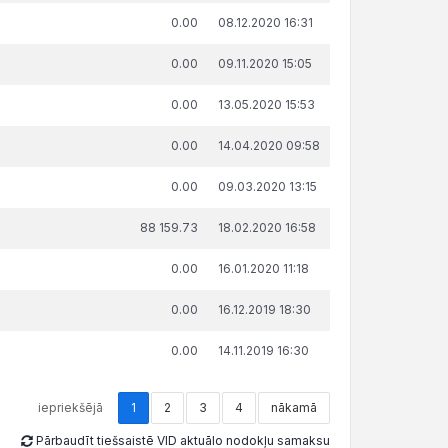
ksājumu labprātīgu izpildi,
laiks
0.00
08.12.2020 16:31
€
0.00
09.11.2020 15:05
0.00
13.05.2020 15:53
0.00
14.04.2020 09:58
0.00
09.03.2020 13:15
88 159.73
18.02.2020 16:58
0.00
16.01.2020 11:18
0.00
16.12.2019 18:30
0.00
14.11.2019 16:30
iepriekšējā
1
2
3
4
nākamā
Pārbaudīt tiešsaistē VID aktuālo nodokļu samaksu