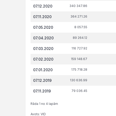
nodokļu
tiesi
07.12.2020
340 347.86
(nodevu)
parāds, €
07.11.2020
364 271.26
07.05.2020
8 057.55
07.04.2020
89 264.12
07.03.2020
116 727.92
07.02.2020
159 148.67
07.01.2020
175 718.28
07.12.2019
130 636.99
07.11.2019
79 036.45
Rāda 1 no 4 lapām
Avots: VID