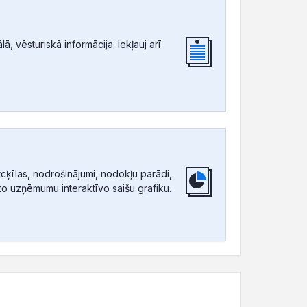
, vēsturiskā informācija. Iekļauj arī
ķīlas, nodrošinājumi, nodokļu parādi,
tīto uzņēmumu interaktīvo saišu grafiku.