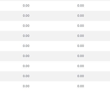
skās aizsardzības
nodokļu atbalsta
nodokļu ma
0.00
0.00
process, €
pasākums, €
0.00
0.00
0.00
0.00
0.00
0.00
0.00
0.00
0.00
0.00
0.00
0.00
0.00
0.00
0.00
0.00