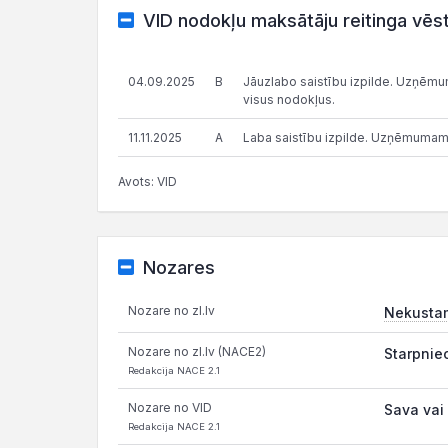
VID nodokļu maksātāju reitinga vēs
04.09.2025
B
Jāuzlabo saistību izpilde. Uzņēmums
visus nodokļus.
11.11.2025
A
Laba saistību izpilde. Uzņēmumam
Avots: VID
Nozares
Nozare no zl.lv
Nekusta
Nozare no zl.lv (NACE2)
Starpnie
Redakcija NACE 2.1
Nozare no VID
Sava vai
Redakcija NACE 2.1