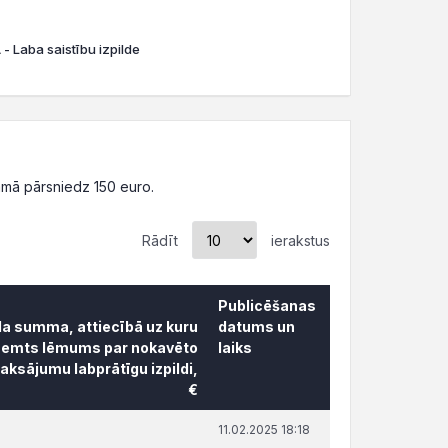
- Laba saistību izpilde
mā pārsniedz 150 euro.
Rādīt
ierakstus
Publicēšanas
da summa, attiecībā uz kuru
datums un
ņemts lēmums par nokavēto
laiks
ksājumu labprātīgu izpildi,
€
da summa, attiecībā uz kuru
Publicēšanas
11.02.2025 18:18
ņemts lēmums par nokavēto
datums un