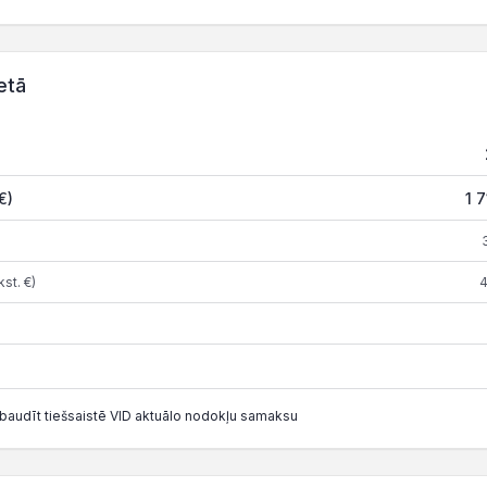
etā
€)
1 7
st. €)
4
baudīt tiešsaistē VID aktuālo nodokļu samaksu