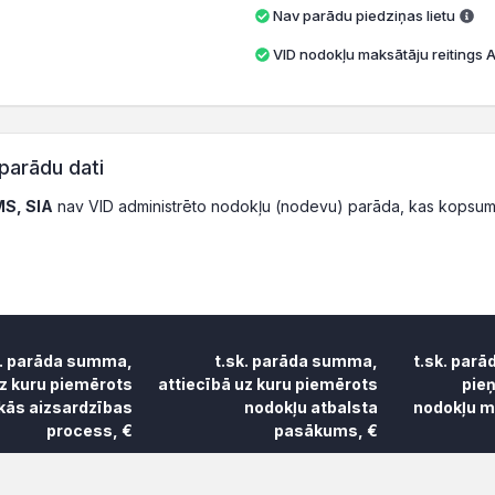
Nav parādu piedziņas lietu
VID nodokļu maksātāju reitings A 
parādu dati
S, SIA
nav VID administrēto nodokļu (nodevu) parāda, kas kopsum
k. parāda summa,
t.sk. parāda summa,
t.sk. parā
uz kuru piemērots
attiecībā uz kuru piemērots
pie
skās aizsardzības
nodokļu atbalsta
nodokļu ma
process, €
pasākums, €
k. parāda summa,
t.sk. parāda summa,
t.sk. parā
uz kuru piemērots
attiecībā uz kuru piemērots
pie