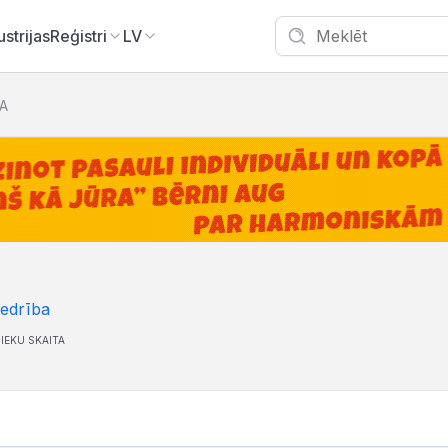
ustrijas
Reģistri
LV
IA
iedrība
IEKU SKAITA