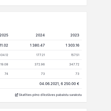
2025
2024
2023
11.02
1 380.47
1 303.16
334.12
177.21
157.51
19.08
372.96
347.72
74
73
73
04.06.2021, 6 250.00 €
Skatīties pilno dīkstāves pabalstu sarakstu