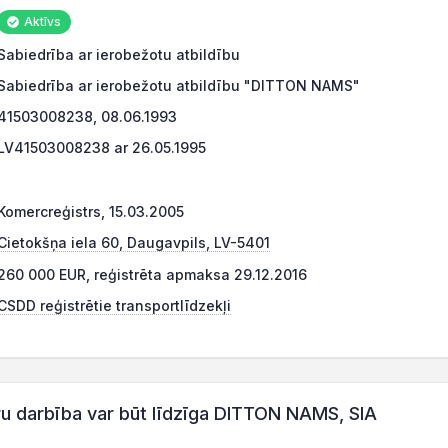
Aktīvs
Sabiedrība ar ierobežotu atbildību
Sabiedrība ar ierobežotu atbildību "DITTON NAMS"
41503008238, 08.06.1993
LV41503008238 ar 26.05.1995
Komercreģistrs, 15.03.2005
Cietokšņa iela 60, Daugavpils, LV-5401
260 000 EUR, reģistrēta apmaksa 29.12.2016
CSDD reģistrētie transportlīdzekļi
 darbība var būt līdzīga DITTON NAMS, SIA