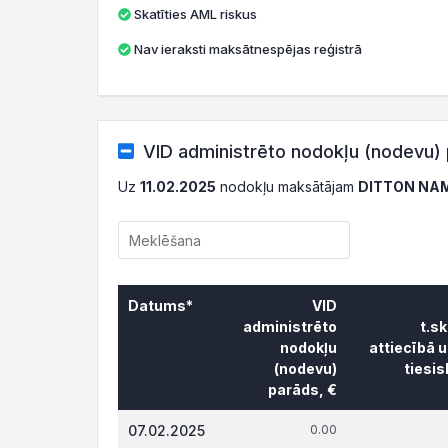
Skatīties AML riskus
Nav ieraksti maksātnespējas reģistrā
VID administrēto nodokļu (nodevu) 
Uz
11.02.2025
nodokļu maksātājam
DITTON NAM
Datums*
VID
administrēto
t.s
nodokļu
attiecībā 
(nodevu)
tiesi
parāds, €
Datums*
VID
t.s
07.02.2025
0.00
administrēto
attiecībā 