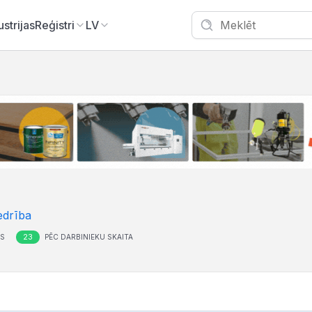
ustrijas
Reģistri
LV
edrība
23
AS
PĒC DARBINIEKU SKAITA