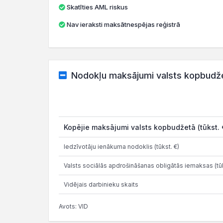
Skatīties AML riskus
Nav ieraksti maksātnespējas reģistrā
Nodokļu maksājumi valsts kopbudž
Kopējie maksājumi valsts kopbudžetā (tūkst. 
Iedzīvotāju ienākuma nodoklis (tūkst. €)
Valsts sociālās apdrošināšanas obligātās iemaksas (tūk
Vidējais darbinieku skaits
Avots: VID