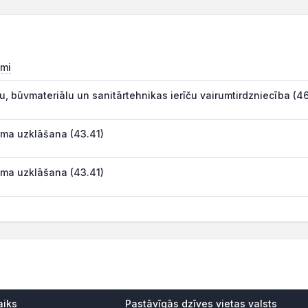
mi
u, būvmateriālu un sanitārtehnikas ierīču vairumtirdzniecība (4
ma uzklāšana (43.41)
ma uzklāšana (43.41)
aiks
Pastāvīgās dzīves vietas valsts