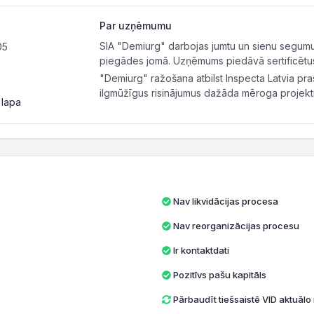
Par uzņēmumu
SIA "Demiurg" darbojas jumtu un sienu segumu
05
piegādes jomā. Uzņēmums piedāvā sertificētus 
"Demiurg" ražošana atbilst Inspecta Latvia pr
ilgmūžīgus risinājumus dažāda mēroga projekt
 lapa
Nav likvidācijas procesa
Nav reorganizācijas procesu
Ir kontaktdati
Pozitīvs pašu kapitāls
Pārbaudīt tiešsaistē VID aktuāl