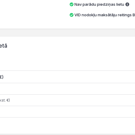
Nav parādu piedziņas lietu
VID nodokļu maksātāju reitings B
etā
€)
st. €)