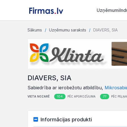
Uzņēmumi
Ind
Sākums
Uzņēmumu saraksts
DIAVERS, SIA
DIAVERS, SIA
Sabiedrība ar ierobežotu atbildību,
Mikrosabi
104
77
VIETA NOZARĒ
PĒC APGROZĪJUMA
PĒC PEĻŅ
Informācijas produkti