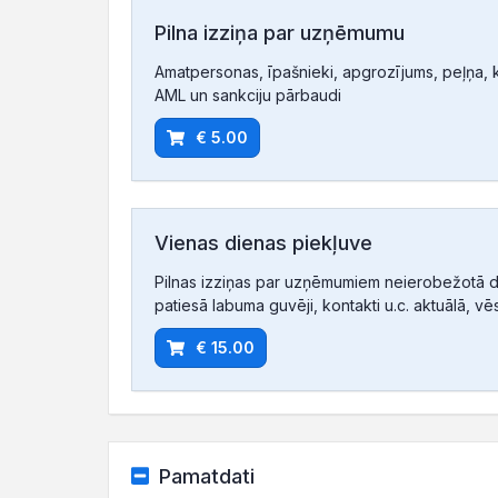
Pilna izziņa par uzņēmumu
Amatpersonas, īpašnieki, apgrozījums, peļņa, ko
AML un sankciju pārbaudi
€ 5.00
Vienas dienas piekļuve
Pilnas izziņas par uzņēmumiem neierobežotā d
patiesā labuma guvēji, kontakti u.c. aktuālā, vē
€ 15.00
Pamatdati