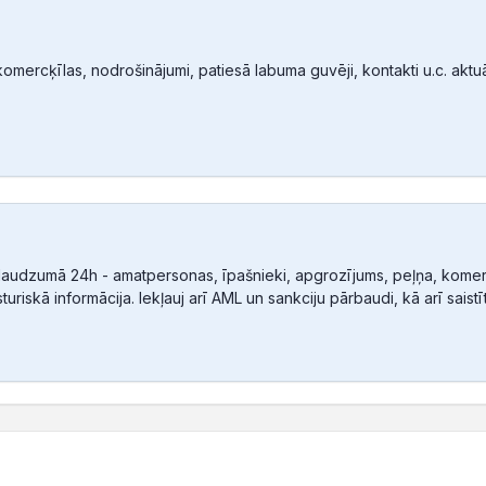
mercķīlas, nodrošinājumi, patiesā labuma guvēji, kontakti u.c. aktuālā
audzumā 24h - amatpersonas, īpašnieki, apgrozījums, peļņa, komerc
sturiskā informācija. Iekļauj arī AML un sankciju pārbaudi, kā arī sais