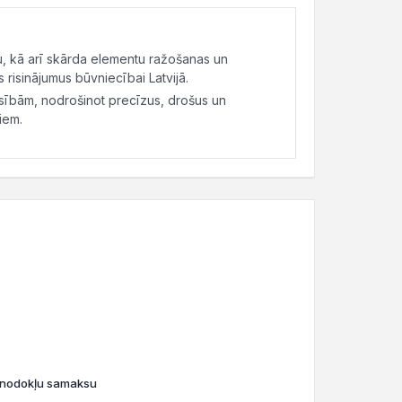
, kā arī skārda elementu ražošanas un
risinājumus būvniecībai Latvijā.
asībām, nodrošinot precīzus, drošus un
iem.
o nodokļu samaksu