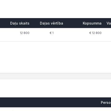
Daļu skaits
Daļas vērtība
Kopsumma
Va
12 800
€ 1
€ 12 800
Pers