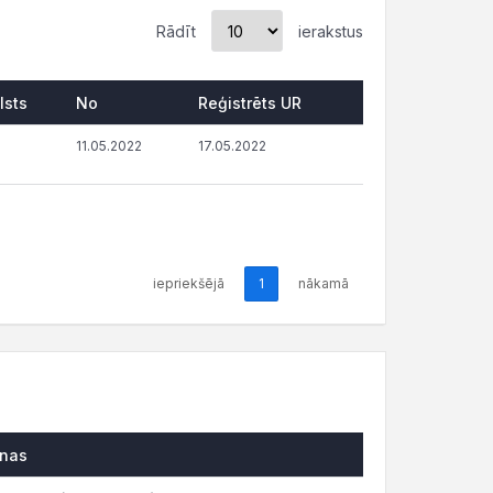
Rādīt
ierakstus
lsts
No
Reģistrēts UR
11.05.2022
17.05.2022
iepriekšējā
1
nākamā
onas