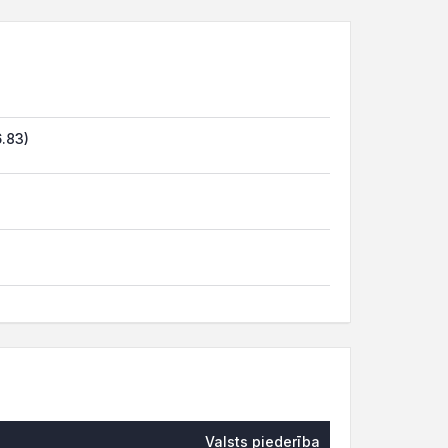
6.83)
Valsts piederība