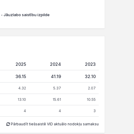
 - Jāuzlabo saistību izpilde
2025
2024
2023
36.15
41.19
32.10
4.32
5.37
2.07
13.10
15.61
10.55
4
4
3
Pārbaudīt tiešsaistē VID aktuālo nodokļu samaksu