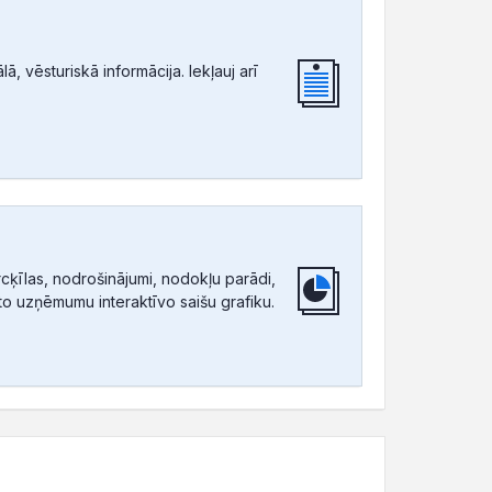
, vēsturiskā informācija. Iekļauj arī
ķīlas, nodrošinājumi, nodokļu parādi,
tīto uzņēmumu interaktīvo saišu grafiku.