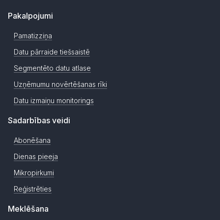
Pakalpojumi
Pamatizziņa
Datu pārraide tiešsaistē
Segmentēto datu atlase
Uzņēmumu novērtēšanas rīki
Datu izmaiņu monitorings
Sadarbības veidi
Abonēšana
Dienas pieeja
Mikropirkumi
Reģistrēties
Meklēšana