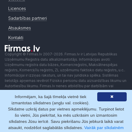
Licences
Sadarbības partneri
Atsauksmes
Kontakti
Copyright © Firmas.lv 2007-2026. Firmas.lv ir Latvijas Republikas
Uzņēmumu Reģistra datu atkalizmantotājs. Informācijas avoti:
Uzņēmumu reģistra datu bāzes, Komercreģistrs, Maksātnespējas
reģistrs, Komercķīlu reģistrs, ZL uzņēmumu faktisko datu reģistrs, u.c..
Informācijai ir izziņas raksturs, un tai nav juridiska spēka. Sistēmas
lietotājs apņemas ievērot Fizisko personu datu aizsardzības likumu un
Autortiesību likumu. Firmas.lv nenes atbildību par darbībām vai
lēmumiem, kas balstīti uz saņemto pakalpojumu. Lietotājam aizliegts
Informējam, ka šajā tīmekļa vietnē tiek
✖
izmantot jebkādas automatizētas sistēmas vai iekārtas (robotus)
piekļuvei sistēmai bez rakstiskas saskaņošanas ar Firmas.lv. Galvenā
izmantotas sīkdatnes (angļu val. cookies).
redaktore: Ingūna Pempere.
Sīkdatne uzkrāj datus par vietnes apmeklējumu. Turpinot lietot
Lietošanas noteikumi
Privātuma politika
Norēķini ar
šo vietni, Jūs piekrītat, ka mēs uzkrāsim un izmantosim
sīkdatnes Jūsu ierīcē. Savu piekrišanu Jūs jebkurā laikā varat
atsaukt, nodzēšot saglabātās sīkdatnes.
Vairāk par sīkdatnēm