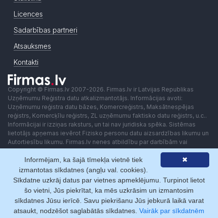
Licences
Sadarbības partneri
Atsauksmes
Kontakti
Copyright © Firmas.lv 2007-2026. Firmas.lv ir Latvijas Republikas
Uzņēmumu Reģistra datu atkalizmantotājs. Informācijas avoti:
Uzņēmumu reģistra datu bāzes, Komercreģistrs, Maksātnespējas
reģistrs, Komercķīlu reģistrs, ZL uzņēmumu faktisko datu reģistrs, u.c..
Informācijai ir izziņas raksturs, un tai nav juridiska spēka. Sistēmas
lietotājs apņemas ievērot Fizisko personu datu aizsardzības likumu un
Autortiesību likumu. Firmas.lv nenes atbildību par darbībām vai
lēmumiem, kas balstīti uz saņemto pakalpojumu. Lietotājam aizliegts
Informējam, ka šajā tīmekļa vietnē tiek
✖
izmantot jebkādas automatizētas sistēmas vai iekārtas (robotus)
piekļuvei sistēmai bez rakstiskas saskaņošanas ar Firmas.lv. Galvenā
izmantotas sīkdatnes (angļu val. cookies).
redaktore: Ingūna Pempere.
Sīkdatne uzkrāj datus par vietnes apmeklējumu. Turpinot lietot
Lietošanas noteikumi
Privātuma politika
Norēķini ar
šo vietni, Jūs piekrītat, ka mēs uzkrāsim un izmantosim
sīkdatnes Jūsu ierīcē. Savu piekrišanu Jūs jebkurā laikā varat
atsaukt, nodzēšot saglabātās sīkdatnes.
Vairāk par sīkdatnēm