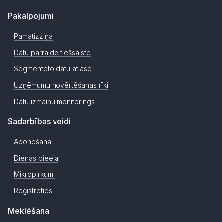
Pakalpojumi
Pamatizziņa
Datu pārraide tiešsaistē
Segmentēto datu atlase
Uzņēmumu novērtēšanas rīki
Datu izmaiņu monitorings
Sadarbības veidi
Abonēšana
Dienas pieeja
Mikropirkumi
Reģistrēties
Meklēšana