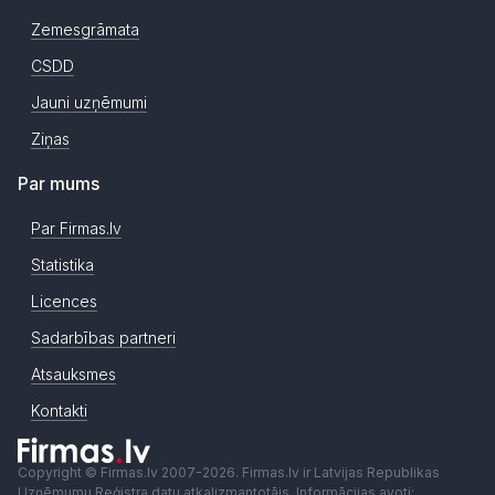
Zemesgrāmata
CSDD
Jauni uzņēmumi
Ziņas
Par mums
Par Firmas.lv
Statistika
Licences
Sadarbības partneri
Atsauksmes
Kontakti
Copyright © Firmas.lv 2007-2026. Firmas.lv ir Latvijas Republikas
Uzņēmumu Reģistra datu atkalizmantotājs. Informācijas avoti: