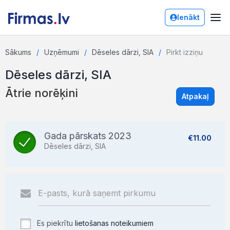
Ienākt
Sākums
Uzņēmumi
Dēseles dārzi, SIA
Pirkt izziņu
Dēseles dārzi, SIA
Ātrie norēķini
Atpakaļ
Gada pārskats 2023
€11.00
Dēseles dārzi, SIA
Es piekrītu
lietošanas noteikumiem