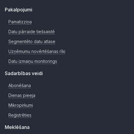
Pakalpojumi
Pamatizziņa
Datu pārraide tiešsaistē
Segmentēto datu atlase
Uzņēmumu novērtēšanas rīki
Datu izmaiņu monitorings
Sadarbības veidi
Abonēšana
Dienas pieeja
Mikropirkumi
Reģistrēties
Meklēšana