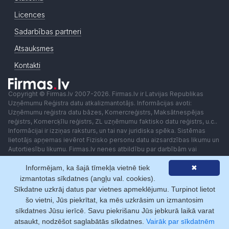
Licences
Sadarbības partneri
Atsauksmes
Kontakti
Copyright © Firmas.lv 2007-2026. Firmas.lv ir Latvijas Republikas
Uzņēmumu Reģistra datu atkalizmantotājs. Informācijas avoti:
Uzņēmumu reģistra datu bāzes, Komercreģistrs, Maksātnespējas
reģistrs, Komercķīlu reģistrs, ZL uzņēmumu faktisko datu reģistrs, u.c..
Informācijai ir izziņas raksturs, un tai nav juridiska spēka. Sistēmas
lietotājs apņemas ievērot Fizisko personu datu aizsardzības likumu un
Autortiesību likumu. Firmas.lv nenes atbildību par darbībām vai
lēmumiem, kas balstīti uz saņemto pakalpojumu. Lietotājam aizliegts
Informējam, ka šajā tīmekļa vietnē tiek
✖
izmantot jebkādas automatizētas sistēmas vai iekārtas (robotus)
piekļuvei sistēmai bez rakstiskas saskaņošanas ar Firmas.lv. Galvenā
izmantotas sīkdatnes (angļu val. cookies).
redaktore: Ingūna Pempere.
Sīkdatne uzkrāj datus par vietnes apmeklējumu. Turpinot lietot
Lietošanas noteikumi
Privātuma politika
Norēķini ar
šo vietni, Jūs piekrītat, ka mēs uzkrāsim un izmantosim
sīkdatnes Jūsu ierīcē. Savu piekrišanu Jūs jebkurā laikā varat
atsaukt, nodzēšot saglabātās sīkdatnes.
Vairāk par sīkdatnēm