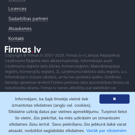
Licences
Sadarbības partneri
Atsauksmes
Kontakti
Copyright © Firmas.lv 2007-2026. Firmas.lv ir Latvijas Republikas
Uzņēmumu Reģistra datu atkalizmantotājs. Informācijas avoti:
Uzņēmumu reģistra datu bāzes, Komercreģistrs, Maksātnespējas
reģistrs, Komercķīlu reģistrs, ZL uzņēmumu faktisko datu reģistrs, u.c..
Informācijai ir izziņas raksturs, un tai nav juridiska spēka. Sistēmas
lietotājs apņemas ievērot Fizisko personu datu aizsardzības likumu un
Autortiesību likumu. Firmas.lv nenes atbildību par darbībām vai
lēmumiem, kas balstīti uz saņemto pakalpojumu. Lietotājam aizliegts
Informējam, ka šajā tīmekļa vietnē tiek
✖
izmantot jebkādas automatizētas sistēmas vai iekārtas (robotus)
piekļuvei sistēmai bez rakstiskas saskaņošanas ar Firmas.lv. Galvenā
izmantotas sīkdatnes (angļu val. cookies).
redaktore: Ingūna Pempere.
Sīkdatne uzkrāj datus par vietnes apmeklējumu. Turpinot lietot
Lietošanas noteikumi
Privātuma politika
Norēķini ar
šo vietni, Jūs piekrītat, ka mēs uzkrāsim un izmantosim
sīkdatnes Jūsu ierīcē. Savu piekrišanu Jūs jebkurā laikā varat
atsaukt, nodzēšot saglabātās sīkdatnes.
Vairāk par sīkdatnēm