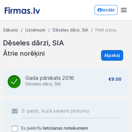
Ienākt
Sākums
Uzņēmumi
Dēseles dārzi, SIA
Pirkt izziņu
Dēseles dārzi, SIA
Ātrie norēķini
Atpakaļ
Gada pārskats 2016
€9.00
Dēseles dārzi, SIA
Es piekrītu
lietošanas noteikumiem