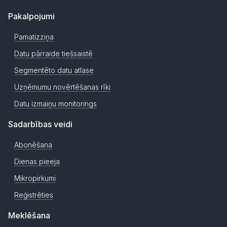
Pakalpojumi
Pamatizziņa
Datu pārraide tiešsaistē
Segmentēto datu atlase
Uzņēmumu novērtēšanas rīki
Datu izmaiņu monitorings
Sadarbības veidi
Abonēšana
Dienas pieeja
Mikropirkumi
Reģistrēties
Meklēšana