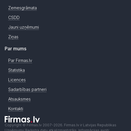
Zemesgrāmata
CSDD
Jauni uzņēmumi
Ziņas
Par mums
Par Firmas.lv
Statistika
Licences
Sadarbības partneri
Atsauksmes
Kontakti
Copyright © Firmas.lv 2007-2026. Firmas.lv ir Latvijas Republikas
Uzņēmumu Reģistra datu atkalizmantotājs. Informācijas avoti: