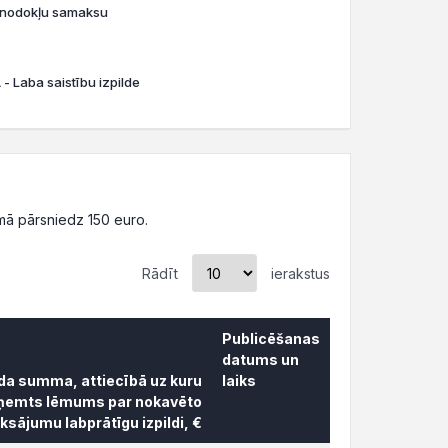
o nodokļu samaksu
- Laba saistību izpilde
ā pārsniedz 150 euro.
Rādīt
ierakstus
Publicēšanas
datums un
āda summa, attiecībā uz kuru
laiks
ņemts lēmums par nokavēto
sājumu labprātīgu izpildi, €