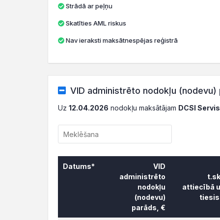
Strādā ar peļņu
Skatīties AML riskus
Nav ieraksti maksātnespējas reģistrā
VID administrēto nodokļu (nodevu) 
Uz
12.04.2026
nodokļu maksātājam
DCSI Servis
Datums*
VID
administrēto
t.s
nodokļu
attiecībā 
(nodevu)
tiesi
parāds, €