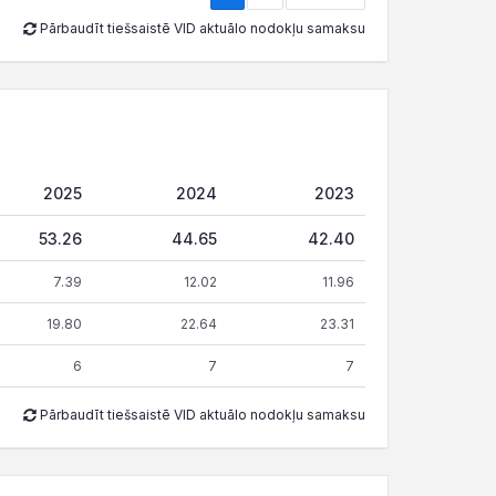
Pārbaudīt tiešsaistē VID aktuālo nodokļu samaksu
2025
2024
2023
53.26
44.65
42.40
7.39
12.02
11.96
19.80
22.64
23.31
6
7
7
Pārbaudīt tiešsaistē VID aktuālo nodokļu samaksu