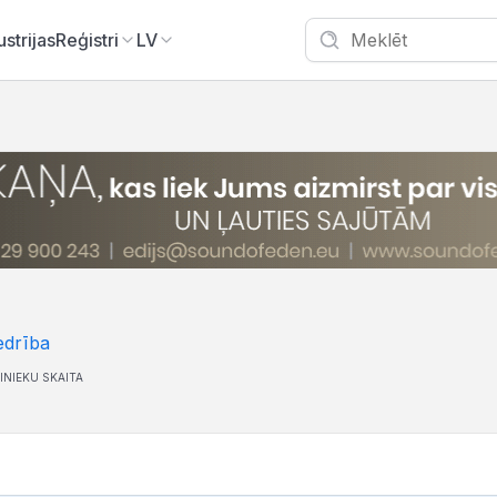
ustrijas
Reģistri
LV
edrība
INIEKU SKAITA