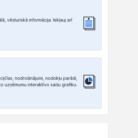
, vēsturiskā informācija. Iekļauj arī
ķīlas, nodrošinājumi, nodokļu parādi,
tīto uzņēmumu interaktīvo saišu grafiku.