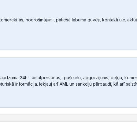
mercķīlas, nodrošinājumi, patiesā labuma guvēji, kontakti u.c. aktuālā
audzumā 24h - amatpersonas, īpašnieki, apgrozījums, peļņa, komerc
sturiskā informācija. Iekļauj arī AML un sankciju pārbaudi, kā arī sais