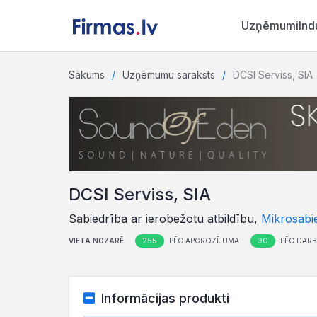
Uzņēmumi
Ind
Sākums
Uzņēmumu saraksts
DCSI Serviss, SIA
DCSI Serviss, SIA
Sabiedrība ar ierobežotu atbildību,
Mikrosabi
255
30
VIETA NOZARĒ
PĒC APGROZĪJUMA
PĒC DARB
Informācijas produkti