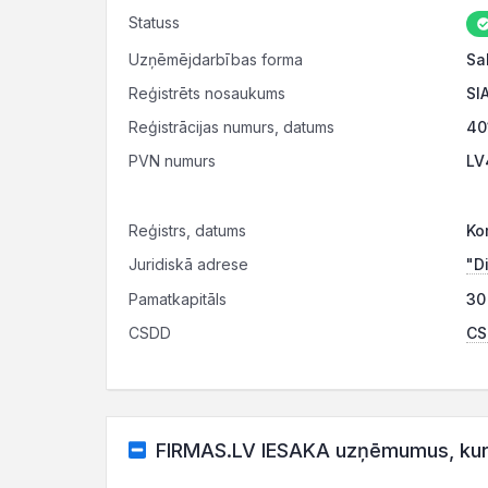
Statuss
Uzņēmējdarbības forma
Sa
Reģistrēts nosaukums
SI
Reģistrācijas numurs, datums
40
PVN numurs
LV
Reģistrs, datums
Ko
Juridiskā adrese
"D
Pamatkapitāls
30
CSDD
CS
FIRMAS.LV IESAKA uzņēmumus, kuru 