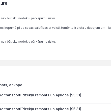
ture
 nav būtisku nodokļu pārkāpumu risku.
 kopumā pilda savas saistības ar valsti, tomēr te ir vieta uzlabojumiem – lai
 nav būtisku nodokļu pārkāpumu risku.
onts, apkope
o transportlīdzekļu remonts un apkope (95.31)
o transportlīdzekļu remonts un apkope (95.31)