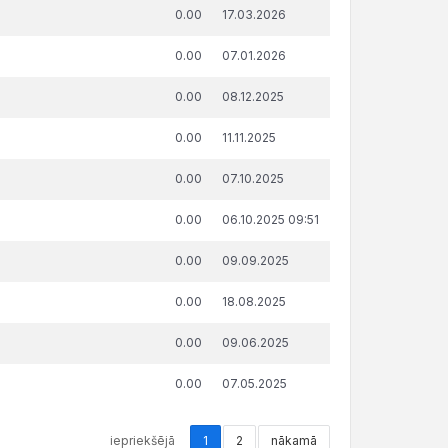
āda summa, attiecībā uz kuru
Publicēšanas
0.00
17.03.2026
ņemts lēmums par nokavēto
datums un
sājumu labprātīgu izpildi, €
laiks
0.00
07.01.2026
0.00
08.12.2025
0.00
11.11.2025
0.00
07.10.2025
0.00
06.10.2025 09:51
0.00
09.09.2025
0.00
18.08.2025
0.00
09.06.2025
0.00
07.05.2025
iepriekšējā
1
2
nākamā