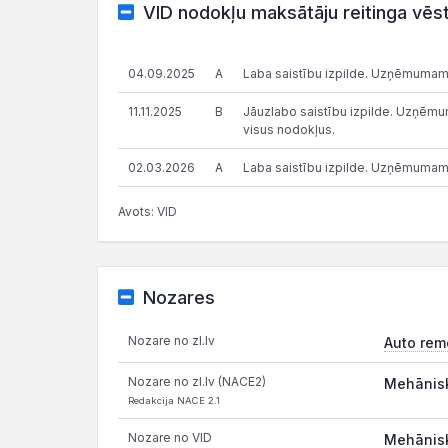
VID nodokļu maksātāju reitinga vēs
04.09.2025
A
Laba saistību izpilde. Uzņēmumam
11.11.2025
B
Jāuzlabo saistību izpilde. Uzņēmums
visus nodokļus.
02.03.2026
A
Laba saistību izpilde. Uzņēmumam
Avots: VID
Nozares
Nozare no zl.lv
Auto rem
Nozare no zl.lv (NACE2)
Mehānisk
Redakcija NACE 2.1
Nozare no VID
Mehānisk