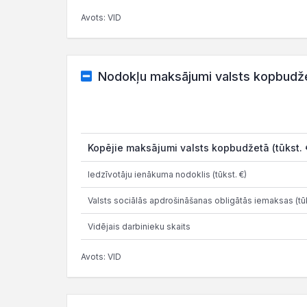
Avots: VID
Nodokļu maksājumi valsts kopbudž
Kopējie maksājumi valsts kopbudžetā (tūkst. 
Iedzīvotāju ienākuma nodoklis (tūkst. €)
Valsts sociālās apdrošināšanas obligātās iemaksas (tūk
Vidējais darbinieku skaits
Avots: VID