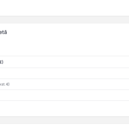
etā
€)
st. €)