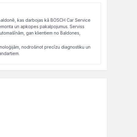
 Baldonē, kas darbojas kā BOSCH Car Service
 remonta un apkopes pakalpojumus. Serviss
automašīnām, gan klientiem no Baldones,
loģijām, nodrošinot precīzu diagnostiku un
tandartiem.