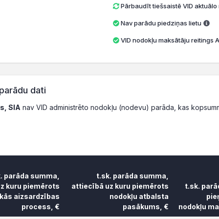
Pārbaudīt tiešsaistē VID aktuāl
Nav parādu piedziņas lietu
VID nodokļu maksātāju reitings A 
parādu dati
s, SIA
nav VID administrēto nodokļu (nodevu) parāda, kas kopsumm
k. parāda summa,
t.sk. parāda summa,
uz kuru piemērots
attiecībā uz kuru piemērots
t.sk. par
skās aizsardzības
nodokļu atbalsta
pie
process, €
pasākums, €
nodokļu mak