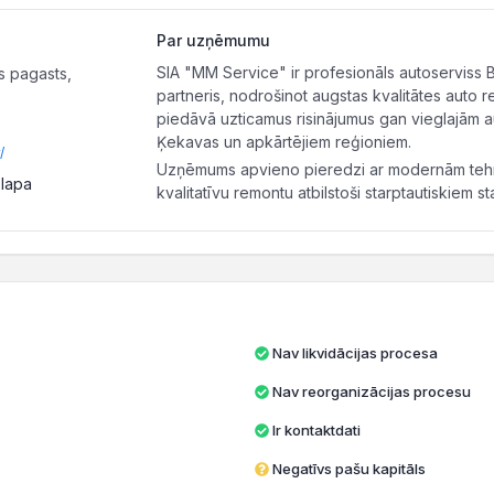
Par uzņēmumu
SIA "MM Service" ir profesionāls autoserviss
s pagasts,
partneris, nodrošinot augstas kvalitātes auto
piedāvā uzticamus risinājumus gan vieglajām 
Ķekavas un apkārtējiem reģioniem.
/
Uzņēmums apvieno pieredzi ar modernām tehno
 lapa
kvalitatīvu remontu atbilstoši starptautiskiem s
Nav likvidācijas procesa
Nav reorganizācijas procesu
Ir kontaktdati
Negatīvs pašu kapitāls