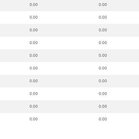
k. parāda summa,
t.sk. parāda summa,
t.sk. par
0.00
0.00
uz kuru piemērots
attiecībā uz kuru piemērots
pie
skās aizsardzības
nodokļu atbalsta
nodokļu mak
0.00
0.00
process, €
pasākums, €
0.00
0.00
0.00
0.00
0.00
0.00
0.00
0.00
0.00
0.00
0.00
0.00
0.00
0.00
0.00
0.00