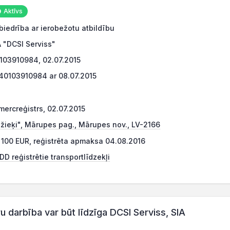
Aktīvs
biedrība ar ierobežotu atbildību
A "DCSI Serviss"
103910984, 02.07.2015
40103910984 ar 08.07.2015
mercreģistrs, 02.07.2015
ižieķi", Mārupes pag., Mārupes nov., LV-2166
 100 EUR, reģistrēta apmaksa 04.08.2016
DD reģistrētie transportlīdzekļi
darbība var būt līdzīga DCSI Serviss, SIA