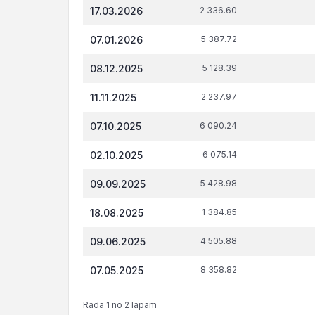
Datums*
VID
t.s
17.03.2026
2 336.60
administrēto
attiecībā 
nodokļu
tiesi
07.01.2026
5 387.72
(nodevu)
parāds, €
08.12.2025
5 128.39
11.11.2025
2 237.97
07.10.2025
6 090.24
02.10.2025
6 075.14
09.09.2025
5 428.98
18.08.2025
1 384.85
09.06.2025
4 505.88
07.05.2025
8 358.82
Rāda 1 no 2 lapām