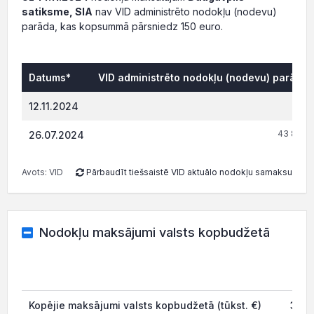
satiksme, SIA
nav VID administrēto nodokļu (nodevu)
parāda, kas kopsummā pārsniedz 150 euro.
Datums*
VID administrēto nodokļu (nodevu) parāds,
0.
12.11.2024
43 808.
26.07.2024
Avots: VID
Pārbaudīt tiešsaistē VID aktuālo nodokļu samaksu
Nodokļu maksājumi valsts kopbudžetā
Kopējie maksājumi valsts kopbudžetā (tūkst. €)
3 29