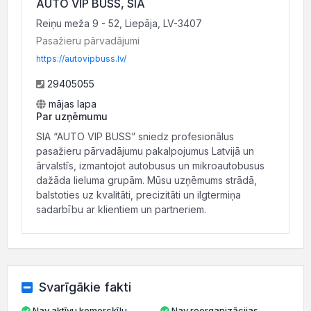
AUTO VIP BUSS, SIA
Reiņu meža 9 - 52, Liepāja, LV-3407
Pasažieru pārvadājumi
https://autovipbuss.lv/
29405055
mājas lapa
Par uzņēmumu
SIA “AUTO VIP BUSS” sniedz profesionālus
pasažieru pārvadājumu pakalpojumus Latvijā un
ārvalstīs, izmantojot autobusus un mikroautobusus
dažāda lieluma grupām. Mūsu uzņēmums strādā,
balstoties uz kvalitāti, precizitāti un ilgtermiņa
sadarbību ar klientiem un partneriem.
Svarīgākie fakti
Nav aktīvu komercķīlu
Nav reorganizācijas