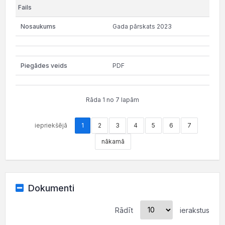
Gada pārskats 2023
PDF
Rāda 1 no 7 lapām
iepriekšējā
1
2
3
4
5
6
7
nākamā
Dokumenti
Rādīt
ierakstus