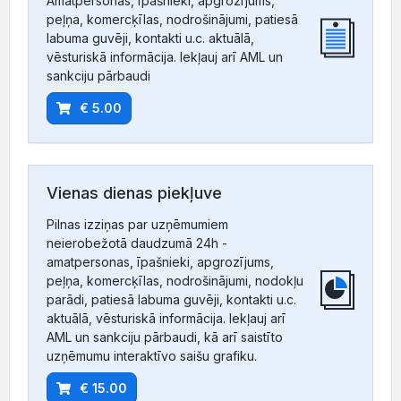
Amatpersonas, īpašnieki, apgrozījums,
peļņa, komercķīlas, nodrošinājumi, patiesā
labuma guvēji, kontakti u.c. aktuālā,
vēsturiskā informācija. Iekļauj arī AML un
sankciju pārbaudi
€ 5.00
Vienas dienas piekļuve
Pilnas izziņas par uzņēmumiem
neierobežotā daudzumā 24h -
amatpersonas, īpašnieki, apgrozījums,
peļņa, komercķīlas, nodrošinājumi, nodokļu
parādi, patiesā labuma guvēji, kontakti u.c.
aktuālā, vēsturiskā informācija. Iekļauj arī
AML un sankciju pārbaudi, kā arī saistīto
uzņēmumu interaktīvo saišu grafiku.
€ 15.00