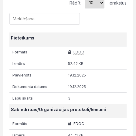
Rādīt
ierakstus
Pieteikums
EDOC
52.42 KB
19.12.2025
19.12.2025
3
Sabiedrības/Organizācijas protokoli/lēmumi
EDOC
44.71 KB