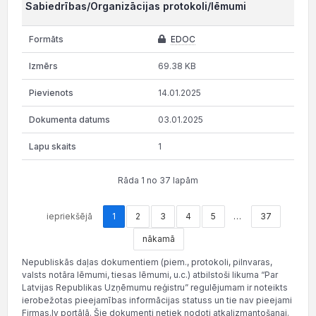
Sabiedrības/Organizācijas protokoli/lēmumi
EDOC
69.38 KB
14.01.2025
03.01.2025
1
Rāda 1 no 37 lapām
iepriekšējā
1
2
3
4
5
…
37
nākamā
Nepubliskās daļas dokumentiem (piem., protokoli, pilnvaras,
valsts notāra lēmumi, tiesas lēmumi, u.c.) atbilstoši likuma “Par
Latvijas Republikas Uzņēmumu reģistru” regulējumam ir noteikts
ierobežotas pieejamības informācijas statuss un tie nav pieejami
Firmas.lv portālā. Šie dokumenti netiek nodoti atkalizmantošanai.