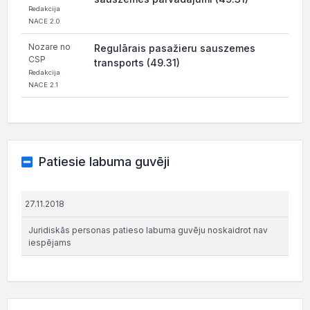
Redakcija
NACE 2.0
Nozare no
Regulārais pasažieru sauszemes
CSP
transports (49.31)
Redakcija
NACE 2.1
Patiesie labuma guvēji
27.11.2018
Juridiskās personas patieso labuma guvēju noskaidrot nav
iespējams