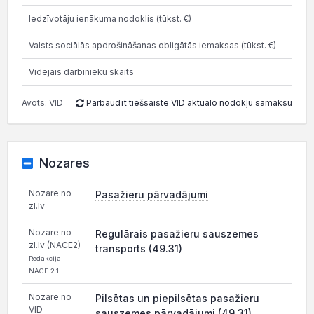
Iedzīvotāju ienākuma nodoklis (tūkst. €)
6
Valsts sociālās apdrošināšanas obligātās iemaksas (tūkst. €)
2 0
Vidējais darbinieku skaits
Avots: VID
Pārbaudīt tiešsaistē VID aktuālo nodokļu samaksu
Nozares
Nozare no
Pasažieru pārvadājumi
zl.lv
Nozare no
Regulārais pasažieru sauszemes
zl.lv (NACE2)
transports (49.31)
Redakcija
NACE 2.1
Nozare no
Pilsētas un piepilsētas pasažieru
VID
sauszemes pārvadājumi (49.31)