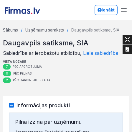
Ienākt
Sākums
Uzņēmumu saraksts
Daugavpils satiksme, SIA
Daugavpils satiksme, SIA
Sabiedrība ar ierobežotu atbildību,
Liela sabiedrība
VIETA NOZARĒ
7
PĒC APGROZĪJUMA
9
PĒC PEĻŅAS
2
PĒC DARBINIEKU SKAITA
Informācijas produkti
Pilna izziņa par uzņēmumu