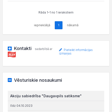
Rāda 1–1 no 1 ierakstiem
iepriekšējā
1
nākamā
Kontakti
sadarbībā ar
Pieteikt informācijas
izmaiņas
Vēsturiskie nosaukumi
Akciju sabiedrība "Daugavpils satiksme"
līdz 04.10.2023