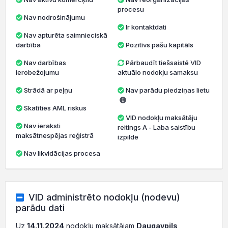
procesu
Nav nodrošinājumu
Ir kontaktdati
Nav apturēta saimnieciskā
darbība
Pozitīvs pašu kapitāls
Nav darbības
Pārbaudīt tiešsaistē VID
ierobežojumu
aktuālo nodokļu samaksu
Strādā ar peļņu
Nav parādu piedziņas lietu
Skatīties AML riskus
VID nodokļu maksātāju
Nav ieraksti
reitings A - Laba saistību
maksātnespējas reģistrā
izpilde
Nav likvidācijas procesa
VID administrēto nodokļu (nodevu)
parādu dati
Uz
14.11.2024
nodokļu maksātājam
Daugavpils