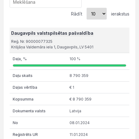
Rādīt
ierakstus
Daugavpils valstspilsētas pašvaldība
Reģ. Nr. 90000077325
Krišjāņa Valdemāra iela 1, Daugavpils, LV 5401
100 %
8 790 359
€ 1
€ 8 790 359
Latvija
08.01.2024
11.01.2024