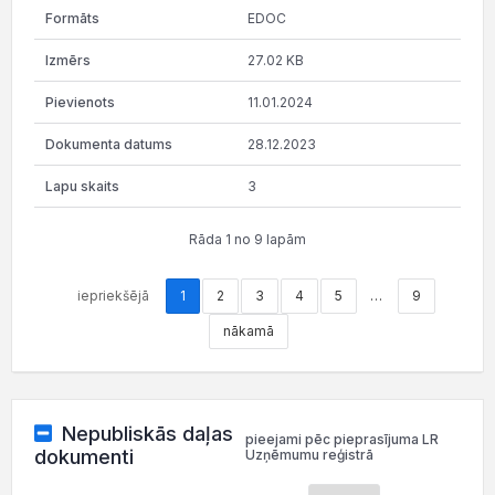
EDOC
27.02 KB
11.01.2024
28.12.2023
3
Rāda 1 no 9 lapām
iepriekšējā
1
2
3
4
5
…
9
nākamā
Nepubliskās daļas
pieejami pēc pieprasījuma LR
dokumenti
Uzņēmumu reģistrā