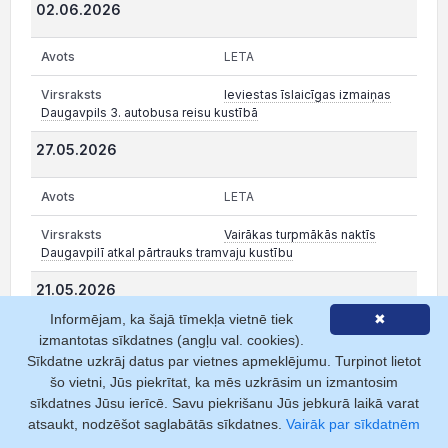
02.06.2026
LETA
Ieviestas īslaicīgas izmaiņas
Daugavpils 3. autobusa reisu kustībā
27.05.2026
LETA
Vairākas turpmākās naktīs
Daugavpilī atkal pārtrauks tramvaju kustību
21.05.2026
Informējam, ka šajā tīmekļa vietnē tiek
✖
LETA
izmantotas sīkdatnes (angļu val. cookies).
Sīkdatne uzkrāj datus par vietnes apmeklējumu. Turpinot lietot
Šonakt Daugavpilī atkal
šo vietni, Jūs piekrītat, ka mēs uzkrāsim un izmantosim
pārtrauks tramvaju kustību
sīkdatnes Jūsu ierīcē. Savu piekrišanu Jūs jebkurā laikā varat
atsaukt, nodzēšot saglabātās sīkdatnes.
Vairāk par sīkdatnēm
09.03.2026