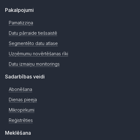
Pakalpojumi
Pamatizziņa
Datu pārraide tiešsaistē
Segmentēto datu atlase
Uzņēmumu novērtēšanas rīki
Datu izmaiņu monitorings
Sadarbības veidi
Abonēšana
Dienas pieeja
Mikropirkumi
Reģistrēties
Meklēšana