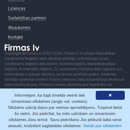
Licences
Sadarbības partneri
Atsauksmes
Kontakti
Copyright © Firmas.lv 2007-2026. Firmas.lv ir Latvijas Republikas
Uzņēmumu Reģistra datu atkalizmantotājs. Informācijas avoti:
Uzņēmumu reģistra datu bāzes, Komercreģistrs, Maksātnespējas
reģistrs, Komercķīlu reģistrs, ZL uzņēmumu faktisko datu reģistrs, u.c..
Informācijai ir izziņas raksturs, un tai nav juridiska spēka. Sistēmas
lietotājs apņemas ievērot Fizisko personu datu aizsardzības likumu un
Autortiesību likumu. Firmas.lv nenes atbildību par darbībām vai
lēmumiem, kas balstīti uz saņemto pakalpojumu. Lietotājam aizliegts
Informējam, ka šajā tīmekļa vietnē tiek
✖
izmantot jebkādas automatizētas sistēmas vai iekārtas (robotus)
piekļuvei sistēmai bez rakstiskas saskaņošanas ar Firmas.lv. Galvenā
izmantotas sīkdatnes (angļu val. cookies).
redaktore: Ingūna Pempere.
Sīkdatne uzkrāj datus par vietnes apmeklējumu. Turpinot lietot
Lietošanas noteikumi
Privātuma politika
Norēķini ar
šo vietni, Jūs piekrītat, ka mēs uzkrāsim un izmantosim
sīkdatnes Jūsu ierīcē. Savu piekrišanu Jūs jebkurā laikā varat
atsaukt, nodzēšot saglabātās sīkdatnes.
Vairāk par sīkdatnēm