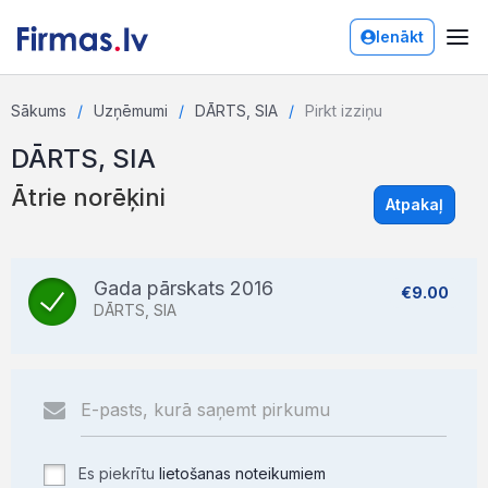
Ienākt
Sākums
Uzņēmumi
DĀRTS, SIA
Pirkt izziņu
DĀRTS, SIA
Ātrie norēķini
Atpakaļ
Gada pārskats 2016
€9.00
DĀRTS, SIA
Es piekrītu
lietošanas noteikumiem