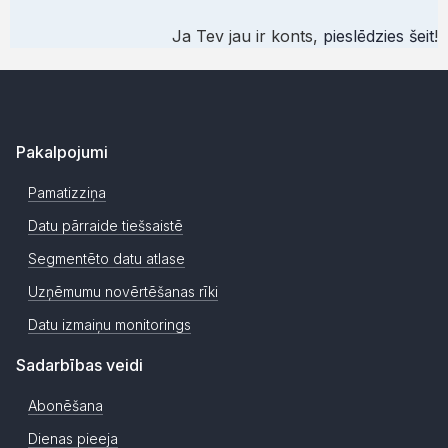
Ja Tev jau ir konts,
pieslēdzies šeit
!
Pakalpojumi
Pamatizziņa
Datu pārraide tiešsaistē
Segmentēto datu atlase
Uzņēmumu novērtēšanas rīki
Datu izmaiņu monitorings
Sadarbības veidi
Abonēšana
Dienas pieeja