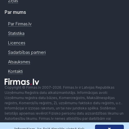
Ziņas
Par mums
Par Firmas.lv
Statistika
Licences
Sadarbības partneri
Atsauksmes
Kontakti
Copyright © Firmas.lv 2007-2026. Firmas.lv ir Latvijas Republikas
Uzņēmumu Reģistra datu atkalizmantotājs. Informācijas avoti:
Uzņēmumu reģistra datu bāzes, Komercreģistrs, Maksātnespējas
reģistrs, Komercķīlu reģistrs, ZL uzņēmumu faktisko datu reģistrs, u.c..
Informācijai ir izziņas raksturs, un tai nav juridiska spēka. Sistēmas
lietotājs apņemas ievērot Fizisko personu datu aizsardzības likumu un
Autortiesību likumu. Firmas.lv nenes atbildību par darbībām vai
lēmumiem, kas balstīti uz saņemto pakalpojumu. Lietotājam aizliegts
izmantot jebkādas automatizētas sistēmas vai iekārtas (robotus)