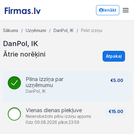
Ienākt
Sākums
Uzņēmumi
DanPol, IK
Pirkt izziņu
DanPol, IK
Ātrie norēķini
Atpakaļ
Pilna izziņa par
€5.00
uzņēmumu
DanPol, IK
Vienas dienas piekļuve
€15.00
Neierobežots pilnu izziņu apjoms
līdz 09.08.2026 plkst.23:59