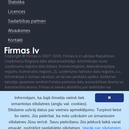
Statistika
Licences
Sadarbības partneri
Atsauksmes
Kontakti
Copyright © Firmas.lv 2007-2026. Firmas.lv ir Latvijas Republikas
Uzņēmumu Reģistra datu atkalizmantotājs. Informācijas avoti:
Uzņēmumu reģistra datu bāzes, Komercreģistrs, Maksātnespējas
reģistrs, Komercķīlu reģistrs, ZL uzņēmumu faktisko datu reģistrs, u.c..
Informācijai ir izziņas raksturs, un tai nav juridiska spēka. Sistēmas
lietotājs apņemas ievērot Fizisko personu datu aizsardzības likumu un
Autortiesību likumu. Firmas.lv nenes atbildību par darbībām vai
lēmumiem, kas balstīti uz saņemto pakalpojumu. Lietotājam aizliegts
Informējam, ka šajā tīmekļa vietnē tiek
✖
izmantot jebkādas automatizētas sistēmas vai iekārtas (robotus)
piekļuvei sistēmai bez rakstiskas saskaņošanas ar Firmas.lv. Galvenā
izmantotas sīkdatnes (angļu val. cookies).
redaktore: Ingūna Pempere.
Sīkdatne uzkrāj datus par vietnes apmeklējumu. Turpinot lietot
Lietošanas noteikumi
Privātuma politika
Norēķini ar
šo vietni, Jūs piekrītat, ka mēs uzkrāsim un izmantosim
sīkdatnes Jūsu ierīcē. Savu piekrišanu Jūs jebkurā laikā varat
atsaukt, nodzēšot saglabātās sīkdatnes.
Vairāk par sīkdatnēm