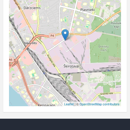
Leaflet
| ©
OpenStreetMap contributors