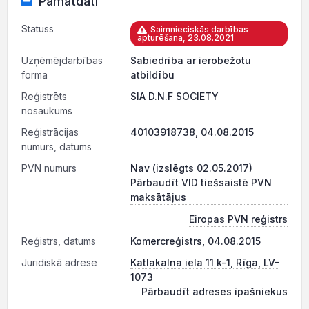
Pamatdati
Statuss
Saimnieciskās darbības
apturēšana, 23.08.2021
Uzņēmējdarbības
Sabiedrība ar ierobežotu
forma
atbildību
Reģistrēts
SIA D.N.F SOCIETY
nosaukums
Reģistrācijas
40103918738, 04.08.2015
numurs, datums
PVN numurs
Nav (izslēgts 02.05.2017)
Pārbaudīt VID tiešsaistē PVN
maksātājus
Eiropas PVN reģistrs
Reģistrs, datums
Komercreģistrs, 04.08.2015
Juridiskā adrese
Katlakalna iela 11 k-1, Rīga, LV-
1073
Pārbaudīt adreses īpašniekus