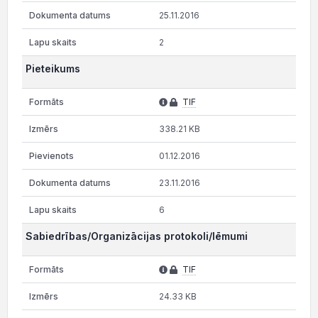
25.11.2016
2
Pieteikums
TIF
338.21 KB
01.12.2016
23.11.2016
6
Sabiedrības/Organizācijas protokoli/lēmumi
TIF
24.33 KB