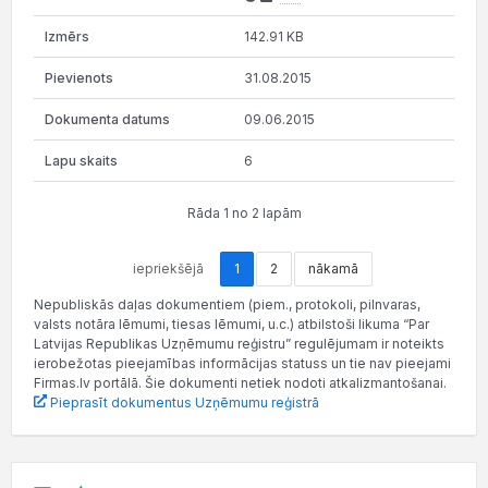
142.91 KB
31.08.2015
09.06.2015
6
Rāda 1 no 2 lapām
iepriekšējā
1
2
nākamā
Nepubliskās daļas dokumentiem (piem., protokoli, pilnvaras,
valsts notāra lēmumi, tiesas lēmumi, u.c.) atbilstoši likuma “Par
Latvijas Republikas Uzņēmumu reģistru” regulējumam ir noteikts
ierobežotas pieejamības informācijas statuss un tie nav pieejami
Firmas.lv portālā. Šie dokumenti netiek nodoti atkalizmantošanai.
Pieprasīt dokumentus Uzņēmumu reģistrā