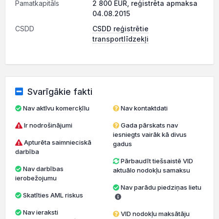
Pamatkapitāls
2 800 EUR, reģistrēta apmaksa
04.08.2015
CSDD
CSDD reģistrētie
transportlīdzekļi
Svarīgākie fakti
Nav aktīvu komercķīlu
Nav kontaktdati
Ir nodrošinājumi
Gada pārskats nav
iesniegts vairāk kā divus
Apturēta saimnieciskā
gadus
darbība
Pārbaudīt tiešsaistē VID
Nav darbības
aktuālo nodokļu samaksu
ierobežojumu
Nav parādu piedziņas lietu
Skatīties AML riskus
Nav ieraksti
VID nodokļu maksātāju