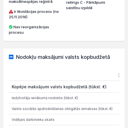
maksātnespējas reģistrā
reitings C - Pārkāpumi
saistību izpildē
Ir likvidācijas process (no
25.11.2016)
Nav reorganizācijas
procesu
Nodokļu maksājumi valsts kopbudžetā
202
Kopējie maksājumi valsts kopbudžetā (tūkst. €)
Iedzīvotāju ienākuma nodoklis (tūkst. €)
Valsts sociālās apdrošināšanas obligātās iemaksas (tūkst. €)
Vidējais darbinieku skaits