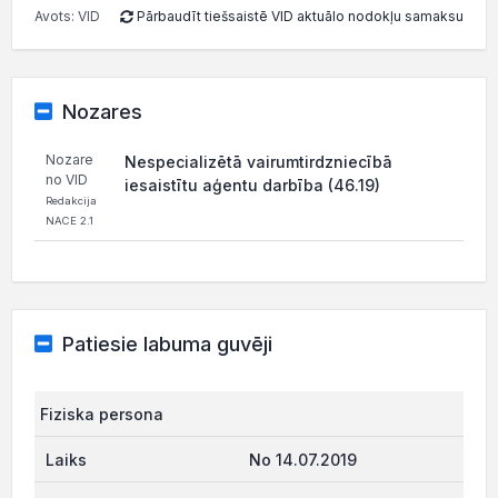
Avots: VID
Pārbaudīt tiešsaistē VID aktuālo nodokļu samaksu
Nozares
Nozare
Nespecializētā vairumtirdzniecībā
no VID
iesaistītu aģentu darbība (46.19)
Redakcija
NACE 2.1
Patiesie labuma guvēji
Fiziska persona
No 14.07.2019