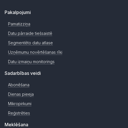
Pakalpojumi
Pamatizziņa
Datu pārraide tiešsaistē
Segmentēto datu atlase
Uzņēmumu novērtēšanas rīki
Datu izmaiņu monitorings
Sadarbības veidi
Abonēšana
Dienas pieeja
Mikropirkumi
Reģistrēties
Meklēšana