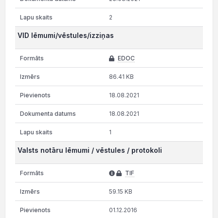
2
VID lēmumi/vēstules/izziņas
EDOC
86.41 KB
18.08.2021
18.08.2021
1
Valsts notāru lēmumi / vēstules / protokoli
TIF
59.15 KB
01.12.2016