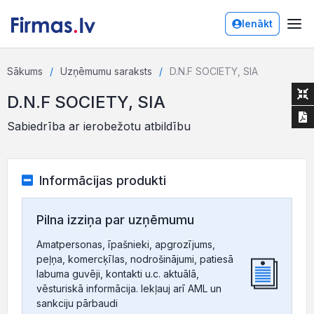
Ienākt
Sākums
Uzņēmumu saraksts
D.N.F SOCIETY, SIA
D.N.F SOCIETY, SIA
Sabiedrība ar ierobežotu atbildību
Informācijas produkti
Pilna izziņa par uzņēmumu
Amatpersonas, īpašnieki, apgrozījums,
peļņa, komercķīlas, nodrošinājumi, patiesā
labuma guvēji, kontakti u.c. aktuālā,
vēsturiskā informācija. Iekļauj arī AML un
sankciju pārbaudi