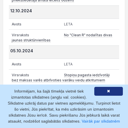
priekšsēdētāja amatā iecelts Gusevs
12.10.2024
LETA
No "Clean R" nodalītas divas
jaunas struktūrvienības
05.10.2024
LETA
Stopiņu pagasta iedzīvotāji
bez maksas varēs atbrīvoties vairāku veidu atkritumiem
03.10.2024
Informējam, ka šajā tīmekļa vietnē tiek
✖
izmantotas sīkdatnes (angļu val. cookies).
Sīkdatne uzkrāj datus par vietnes apmeklējumu. Turpinot lietot
LETA
šo vietni, Jūs piekrītat, ka mēs uzkrāsim un izmantosim
Divas sestdienas oktobrī
sīkdatnes Jūsu ierīcē. Savu piekrišanu Jūs jebkurā laikā varat
Ķekavas novada iedzīvotāji bez maksas varēs atbrīvoties no
atsaukt, nodzēšot saglabātās sīkdatnes.
Vairāk par sīkdatnēm
vairāku veidu atkritumiem