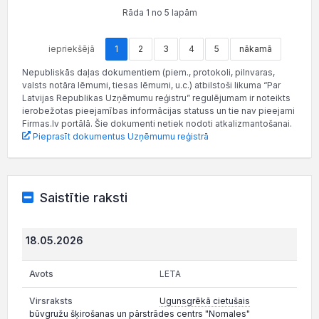
Rāda 1 no 5 lapām
iepriekšējā
1
2
3
4
5
nākamā
Nepubliskās daļas dokumentiem (piem., protokoli, pilnvaras,
valsts notāra lēmumi, tiesas lēmumi, u.c.) atbilstoši likuma “Par
Latvijas Republikas Uzņēmumu reģistru” regulējumam ir noteikts
ierobežotas pieejamības informācijas statuss un tie nav pieejami
Firmas.lv portālā. Šie dokumenti netiek nodoti atkalizmantošanai.
Pieprasīt dokumentus Uzņēmumu reģistrā
Saistītie raksti
18.05.2026
LETA
Ugunsgrēkā cietušais
būvgružu šķirošanas un pārstrādes centrs "Nomales"