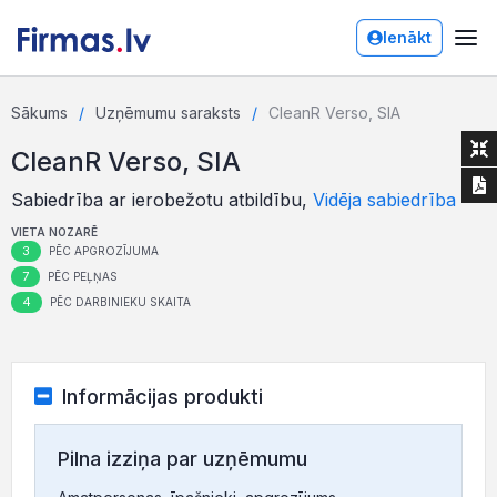
Ienākt
Sākums
Uzņēmumu saraksts
CleanR Verso, SIA
CleanR Verso, SIA
Sabiedrība ar ierobežotu atbildību,
Vidēja sabiedrība
VIETA NOZARĒ
3
PĒC APGROZĪJUMA
7
PĒC PEĻŅAS
4
PĒC DARBINIEKU SKAITA
Informācijas produkti
Pilna izziņa par uzņēmumu