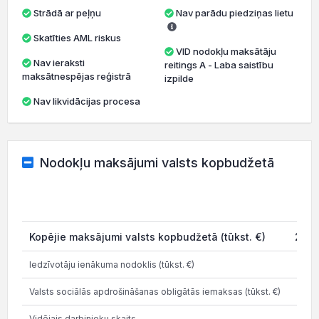
Strādā ar peļņu
Nav parādu piedziņas lietu
Skatīties AML riskus
VID nodokļu maksātāju
Nav ieraksti
reitings A - Laba saistību
maksātnespējas reģistrā
izpilde
Nav likvidācijas procesa
Nodokļu maksājumi valsts kopbudžetā
2
Kopējie maksājumi valsts kopbudžetā (tūkst. €)
2 78
Iedzīvotāju ienākuma nodoklis (tūkst. €)
6
Valsts sociālās apdrošināšanas obligātās iemaksas (tūkst. €)
1 2
Vidējais darbinieku skaits