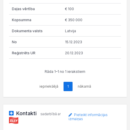
€ 100
€ 350 000
Latvija
15.12.2023
20.12.2023
Rāda 1–1 no 1 ierakstiem
iepriekšējā
1
nākamā
Kontakti
sadarbībā ar
Pieteikt informācijas
izmaiņas