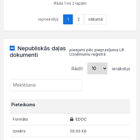
Rāda 1 no 2 lapām
iepriekšējā
1
2
nākamā
Nepubliskās daļas
pieejami pēc pieprasījuma LR
dokumenti
Uzņēmumu reģistrā
Rādīt
ierakstus
Pieteikums
EDOC
58.66 KB