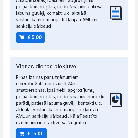
Amatpersonas, īpašnieki, apgrozījums,
peļņa, komercķīlas, nodrošinājumi, patiesā
labuma guvēji, kontakti u.c. aktuālā,
vēsturiskā informācija. Iekļauj arī AML un
sankciju pārbaudi
€ 5.00
Vienas dienas piekļuve
Pilnas izziņas par uzņēmumiem
neierobežotā daudzumā 24h -
amatpersonas, īpašnieki, apgrozījums,
peļņa, komercķīlas, nodrošinājumi, nodokļu
parādi, patiesā labuma guvēji, kontakti u.c.
aktuālā, vēsturiskā informācija. Iekļauj arī
AML un sankciju pārbaudi, kā arī saistīto
uzņēmumu interaktīvo saišu grafiku.
€ 15.00