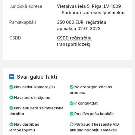
Juridiskā adrese
Vietalvas iela 5, Rīga, LV-1009
Pārbaudīt adreses īpašniekus
Pamatkapitāls
350 000 EUR, reģistrēta
apmaksa 02.01.2023
CSDD
CSDD reģistrētie
transportlīdzekļi
Svarīgākie fakti
Nav aktīvu komercķīlu
Nav reorganizācijas
procesu
Nav nodrošinājumu
Ir kontaktdati
Nav apturēta saimnieciskā
darbība
Pozitīvs pašu kapitāls
Nav darbības
Pārbaudīt tiešsaistē VID
ierobežojumu
aktuālo nodokļu samaksu