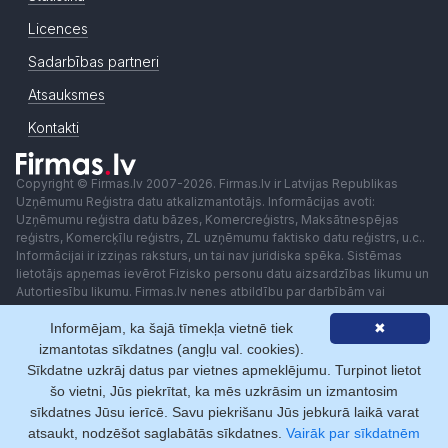
Licences
Sadarbības partneri
Atsauksmes
Kontakti
Copyright © Firmas.lv 2007-2026. Firmas.lv ir Latvijas Republikas
Uzņēmumu Reģistra datu atkalizmantotājs. Informācijas avoti:
Uzņēmumu reģistra datu bāzes, Komercreģistrs, Maksātnespējas
reģistrs, Komercķīlu reģistrs, ZL uzņēmumu faktisko datu reģistrs, u.c..
Informācijai ir izziņas raksturs, un tai nav juridiska spēka. Sistēmas
lietotājs apņemas ievērot Fizisko personu datu aizsardzības likumu un
Autortiesību likumu. Firmas.lv nenes atbildību par darbībām vai
lēmumiem, kas balstīti uz saņemto pakalpojumu. Lietotājam aizliegts
Informējam, ka šajā tīmekļa vietnē tiek
✖
izmantot jebkādas automatizētas sistēmas vai iekārtas (robotus)
piekļuvei sistēmai bez rakstiskas saskaņošanas ar Firmas.lv. Galvenā
izmantotas sīkdatnes (angļu val. cookies).
redaktore: Ingūna Pempere.
Sīkdatne uzkrāj datus par vietnes apmeklējumu. Turpinot lietot
Lietošanas noteikumi
Privātuma politika
Norēķini ar
šo vietni, Jūs piekrītat, ka mēs uzkrāsim un izmantosim
sīkdatnes Jūsu ierīcē. Savu piekrišanu Jūs jebkurā laikā varat
atsaukt, nodzēšot saglabātās sīkdatnes.
Vairāk par sīkdatnēm