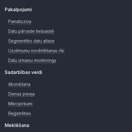
Pakalpojumi
Pamatizziņa
Datu pārraide tiešsaistē
Segmentēto datu atlase
Uzņēmumu novērtēšanas rīki
Datu izmaiņu monitorings
Sadarbības veidi
Abonēšana
Dienas pieeja
Mikropirkumi
Reģistrēties
Meklēšana