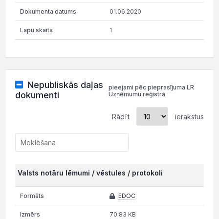
01.06.2020
1
Nepubliskās daļas
pieejami pēc pieprasījuma LR
dokumenti
Uzņēmumu reģistrā
Rādīt
ierakstus
Valsts notāru lēmumi / vēstules / protokoli
EDOC
70.83 KB