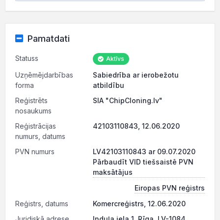
Pamatdati
Statuss
Aktīvs
Uzņēmējdarbības
Sabiedrība ar ierobežotu
forma
atbildību
Reģistrēts
SIA "ChipCloning.lv"
nosaukums
Reģistrācijas
42103110843, 12.06.2020
numurs, datums
PVN numurs
LV42103110843 ar 09.07.2020
Pārbaudīt VID tiešsaistē PVN
maksātājus
Eiropas PVN reģistrs
Reģistrs, datums
Komercreģistrs, 12.06.2020
Juridiskā adrese
Induļa iela 1, Rīga, LV-1084