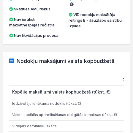
Skatīties AML riskus
VID nodokļu maksātāju
Nav ieraksti
reitings B - Jāuzlabo saistību
maksātnespējas reģistrā
izpilde
Nav likvidācijas procesa
Nodokļu maksājumi valsts kopbudžetā
202
Kopējie maksājumi valsts kopbudžetā (tūkst. €)
8.1
Iedzīvotāju ienākuma nodoklis (tūkst. €)
2.0
Valsts sociālās apdrošināšanas obligātās iemaksas (tūkst. €)
3.0
Vidējais darbinieku skaits