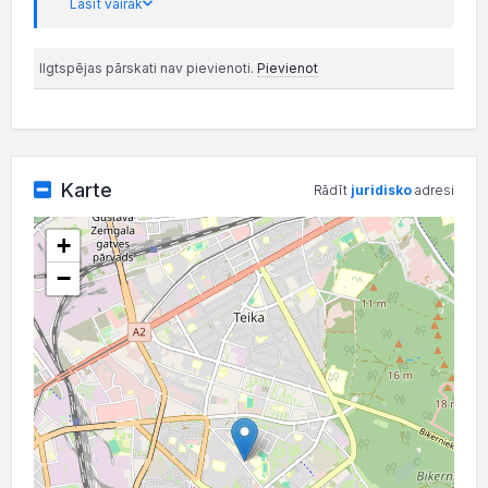
Lasīt vairāk
Ilgtspējas pārskati nav pievienoti.
Pievienot
Karte
Rādīt
juridisko
adresi
+
−