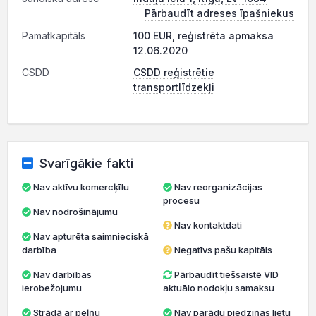
Pārbaudīt adreses īpašniekus
Pamatkapitāls
100 EUR, reģistrēta apmaksa
12.06.2020
CSDD
CSDD reģistrētie
transportlīdzekļi
Svarīgākie fakti
Nav aktīvu komercķīlu
Nav reorganizācijas
procesu
Nav nodrošinājumu
Nav kontaktdati
Nav apturēta saimnieciskā
darbība
Negatīvs pašu kapitāls
Nav darbības
Pārbaudīt tiešsaistē VID
ierobežojumu
aktuālo nodokļu samaksu
Strādā ar peļņu
Nav parādu piedziņas lietu