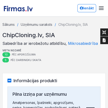
Ienākt
Sākums
Uzņēmumu saraksts
ChipCloning.lv, SIA
ChipCloning.lv, SIA
Sabiedrība ar ierobežotu atbildību,
Mikrosabiedrība
VIETA NOZARĒ
10
PĒC APGROZĪJUMA
5
PĒC DARBINIEKU SKAITA
Informācijas produkti
Pilna izziņa par uzņēmumu
Amatpersonas, īpašnieki, apgrozījums,
peļņa, komercķīlas, nodrošinājumi, patiesā