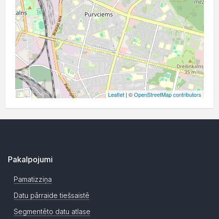
Leaflet
| ©
OpenStreetMap contributors
Pakalpojumi
Pamatizziņa
Datu pārraide tiešsaistē
Segmentēto datu atlase