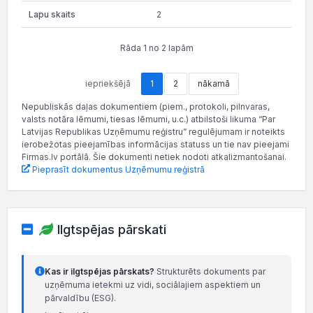
2
Rāda 1 no 2 lapām
iepriekšējā
1
2
nākamā
Nepubliskās daļas dokumentiem (piem., protokoli, pilnvaras,
valsts notāra lēmumi, tiesas lēmumi, u.c.) atbilstoši likuma “Par
Latvijas Republikas Uzņēmumu reģistru” regulējumam ir noteikts
ierobežotas pieejamības informācijas statuss un tie nav pieejami
Firmas.lv portālā. Šie dokumenti netiek nodoti atkalizmantošanai.
Pieprasīt dokumentus Uzņēmumu reģistrā
Ilgtspējas pārskati
Kas ir ilgtspējas pārskats?
Strukturēts dokuments par
uzņēmuma ietekmi uz vidi, sociālajiem aspektiem un
pārvaldību (ESG).