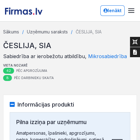
Ienākt
Sākums
Uzņēmumu saraksts
ČESLIJA, SIA
ČESLIJA, SIA
Sabiedrība ar ierobežotu atbildību,
Mikrosabiedrība
VIETA NOZARĒ
42
PĒC APGROZĪJUMA
8
PĒC DARBINIEKU SKAITA
Informācijas produkti
Pilna izziņa par uzņēmumu
Amatpersonas, īpašnieki, apgrozījums,
peļņa, komercķīlas, nodrošinājumi, patiesā