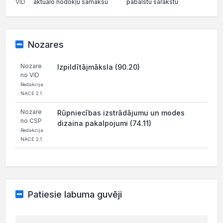
VID
aktuālo nodokļu samaksu
pabalstu sarakstu
Nozares
Nozare
Izpildītājmāksla (90.20)
no VID
Redakcija
NACE 2.1
Nozare
Rūpniecības izstrādājumu un modes
no CSP
dizaina pakalpojumi (74.11)
Redakcija
NACE 2.1
Patiesie labuma guvēji