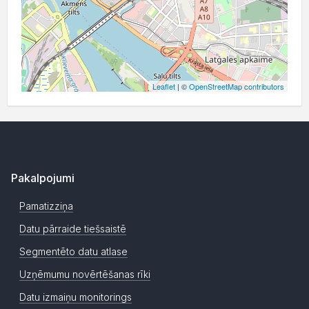
Leaflet
| ©
OpenStreetMap contributors
Pakalpojumi
Pamatizziņa
Datu pārraide tiešsaistē
Segmentēto datu atlase
Uzņēmumu novērtēšanas rīki
Datu izmaiņu monitorings