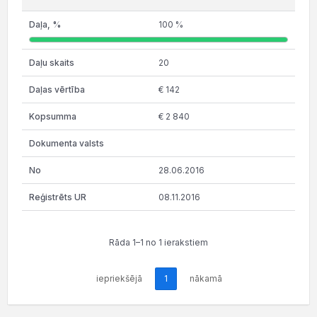
100 %
20
€ 142
€ 2 840
28.06.2016
08.11.2016
Rāda 1–1 no 1 ierakstiem
iepriekšējā
1
nākamā