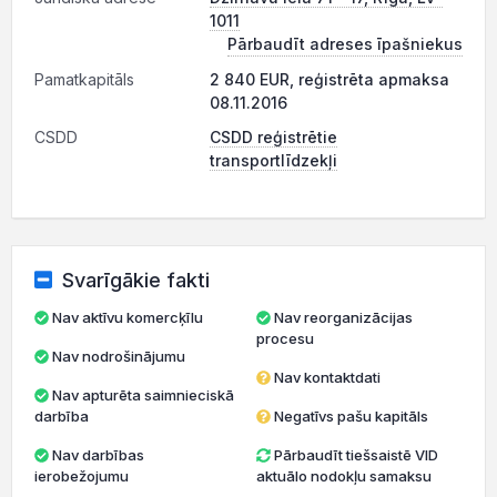
1011
Pārbaudīt adreses īpašniekus
Pamatkapitāls
2 840 EUR, reģistrēta apmaksa
08.11.2016
CSDD
CSDD reģistrētie
transportlīdzekļi
Svarīgākie fakti
Nav aktīvu komercķīlu
Nav reorganizācijas
procesu
Nav nodrošinājumu
Nav kontaktdati
Nav apturēta saimnieciskā
darbība
Negatīvs pašu kapitāls
Nav darbības
Pārbaudīt tiešsaistē VID
ierobežojumu
aktuālo nodokļu samaksu