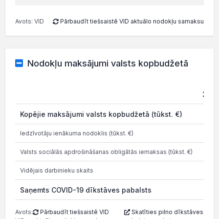
Avots: VID
Pārbaudīt tiešsaistē VID aktuālo nodokļu samaksu
Nodokļu maksājumi valsts kopbudžetā
202
Kopējie maksājumi valsts kopbudžetā (tūkst. €)
0.6
Iedzīvotāju ienākuma nodoklis (tūkst. €)
Valsts sociālās apdrošināšanas obligātās iemaksas (tūkst. €)
0.6
Vidējais darbinieku skaits
Saņemts COVID-19 dīkstāves pabalsts
05.0
Avots:
Pārbaudīt tiešsaistē VID
Skatīties pilno dīkstāves