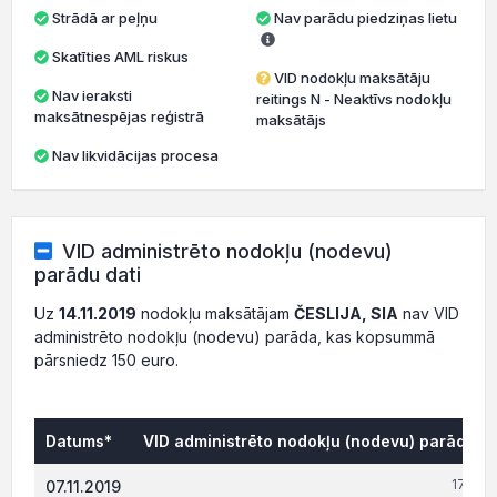
Strādā ar peļņu
Nav parādu piedziņas lietu
Skatīties AML riskus
VID nodokļu maksātāju
Nav ieraksti
reitings N - Neaktīvs nodokļu
maksātnespējas reģistrā
maksātājs
Nav likvidācijas procesa
VID administrēto nodokļu (nodevu)
parādu dati
Uz
14.11.2019
nodokļu maksātājam
ČESLIJA, SIA
nav VID
administrēto nodokļu (nodevu) parāda, kas kopsummā
pārsniedz 150 euro.
Datums*
VID administrēto nodokļu (nodevu) parāds, €
176.45
07.11.2019