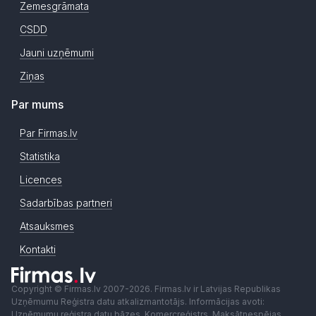
Zemesgrāmata
CSDD
Jauni uzņēmumi
Ziņas
Par mums
Par Firmas.lv
Statistika
Licences
Sadarbības partneri
Atsauksmes
Kontakti
Copyright © Firmas.lv 2007-2026. Firmas.lv ir Latvijas Republikas
Uzņēmumu Reģistra datu atkalizmantotājs. Informācijas avoti:
Uzņēmumu reģistra datu bāzes, Komercreģistrs, Maksātnespējas