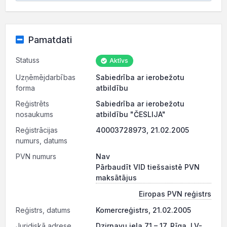
Pamatdati
Statuss
Aktīvs
Uzņēmējdarbības
Sabiedrība ar ierobežotu
forma
atbildību
Reģistrēts
Sabiedrība ar ierobežotu
nosaukums
atbildību "ČESLIJA"
Reģistrācijas
40003728973, 21.02.2005
numurs, datums
PVN numurs
Nav
Pārbaudīt VID tiešsaistē PVN
maksātājus
Eiropas PVN reģistrs
Reģistrs, datums
Komercreģistrs, 21.02.2005
Juridiskā adrese
Dzirnavu iela 71 – 17, Rīga, LV-