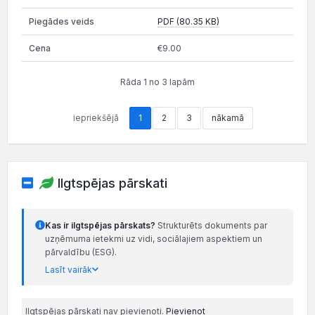
PDF (80.35 KB)
€9.00
Rāda 1 no 3 lapām
iepriekšējā
1
2
3
nākamā
Ilgtspējas pārskati
Kas ir ilgtspējas pārskats?
Strukturēts dokuments par
uzņēmuma ietekmi uz vidi, sociālajiem aspektiem un
pārvaldību (ESG).
Lasīt vairāk
Ilgtspējas pārskati nav pievienoti.
Pievienot