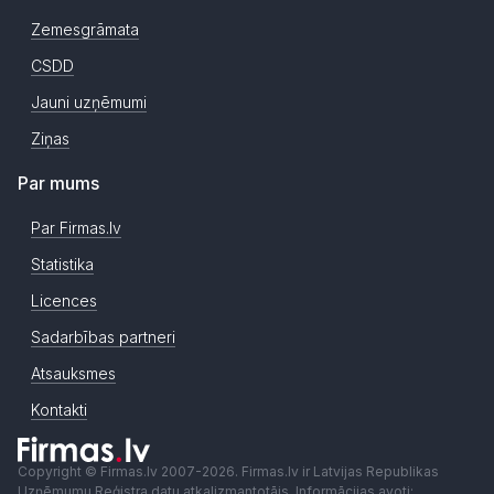
Zemesgrāmata
CSDD
Jauni uzņēmumi
Ziņas
Par mums
Par Firmas.lv
Statistika
Licences
Sadarbības partneri
Atsauksmes
Kontakti
Copyright © Firmas.lv 2007-2026. Firmas.lv ir Latvijas Republikas
Uzņēmumu Reģistra datu atkalizmantotājs. Informācijas avoti: