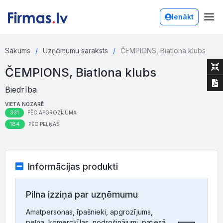
Ienākt
Sākums
Uzņēmumu saraksts
ČEMPIONS, Biatlona klubs
ČEMPIONS, Biatlona klubs
Biedrība
VIETA NOZARĒ
331
PĒC APGROZĪJUMA
184
PĒC PEĻŅAS
Informācijas produkti
Pilna izziņa par uzņēmumu
Amatpersonas, īpašnieki, apgrozījums,
peļņa, komercķīlas, nodrošinājumi, patiesā