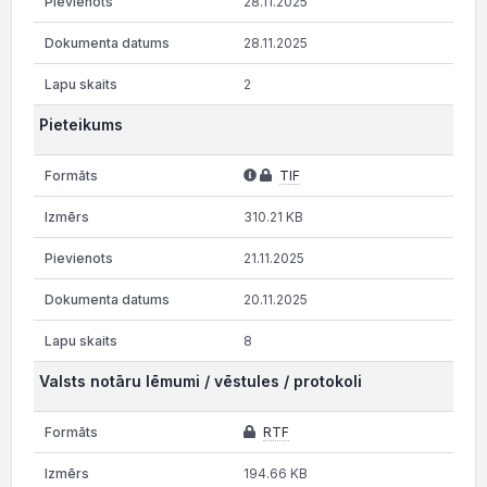
28.11.2025
28.11.2025
2
Pieteikums
TIF
310.21 KB
21.11.2025
20.11.2025
8
Valsts notāru lēmumi / vēstules / protokoli
RTF
194.66 KB