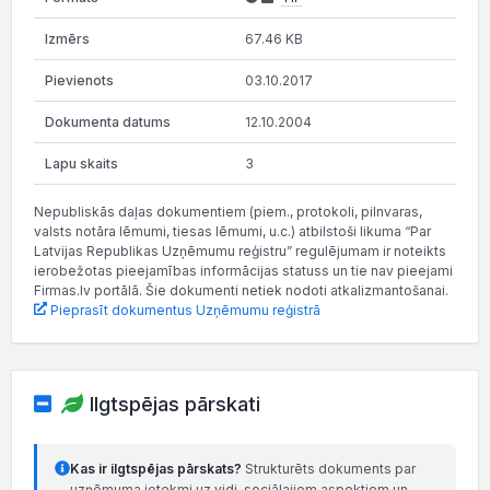
67.46 KB
03.10.2017
12.10.2004
3
Nepubliskās daļas dokumentiem (piem., protokoli, pilnvaras,
valsts notāra lēmumi, tiesas lēmumi, u.c.) atbilstoši likuma “Par
Latvijas Republikas Uzņēmumu reģistru” regulējumam ir noteikts
ierobežotas pieejamības informācijas statuss un tie nav pieejami
Firmas.lv portālā. Šie dokumenti netiek nodoti atkalizmantošanai.
Pieprasīt dokumentus Uzņēmumu reģistrā
Ilgtspējas pārskati
Kas ir ilgtspējas pārskats?
Strukturēts dokuments par
uzņēmuma ietekmi uz vidi, sociālajiem aspektiem un