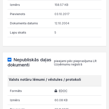
158.57 KB
03.10.2017
12.10.2004
5
Nepubliskās daļas
pieejami pēc pieprasījuma LR
dokumenti
Uzņēmumu reģistrā
Valsts notāru lēmumi / vēstules / protokoli
EDOC
60.08 KB