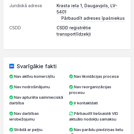
Juridiskā adrese
Krasta iela 1, Daugavpils, LV-
5401
Pārbaudīt adreses īpašniekus
CSDD
CSDD reģistrētie
transportlīdzekļi
Svarīgākie fakti
Nav aktīvu komercķīlu
Nav likvidācijas procesa
Nav nodrošinājumu
Nav reorganizācijas
procesu
Nav apturēta saimnieciskā
darbība
Ir kontaktdati
Nav darbības
Pārbaudīt tiešsaistē VID
ierobežojumu
aktuālo nodokļu samaksu
Strādā ar peļņu
Nav parādu piedziņas lietu