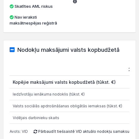
Skatīties AML riskus
Nav ieraksti
maksātnespējas reģistrā
Nodokļu maksājumi valsts kopbudžetā
2021
Kopējie maksājumi valsts kopbudžetā (tūkst. €)
0
Iedzīvotāju ienākuma nodoklis (tūkst. €)
0
Valsts sociālās apdrošināšanas obligātās iemaksas (tūkst. €)
0
Vidējais darbinieku skaits
0
Avots: VID
Pārbaudīt tiešsaistē VID aktuālo nodokļu samaksu