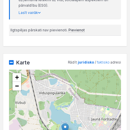
pārvaldību (ESG).
Lasīt vairāk
Ilgtspējas pārskati nav pievienoti.
Pievienot
Karte
Rādīt
juridisko
/
faktisko
adresi
+
−