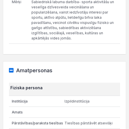
Mērķi
Sabiedriskā labuma darbība- sporta aktivitāšu un
veselīga dzīvesveida veicināšana un
popularizēšana, vairot iedzīvotāju interesi par
sportu, aktīvo atpūtu, lietderīgu brīva laika
pavadīšanu, veicinot cilvēku vispusīgu fizisko un
garīgo attīstību, sabiedrības aktivizēšana
izglītības, sociālajā, veselības, kultūras un
apkārtējās vides jomās.
Amatpersonas
Fiziska persona
Izpildinstitūcija
Tiesības pārstāvēt atsevišķi