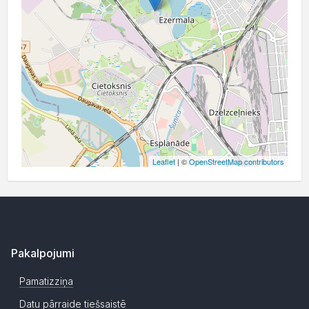
Leaflet
| ©
OpenStreetMap contributors
Pakalpojumi
Pamatizziņa
Datu pārraide tiešsaistē