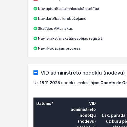
Nav apturēta saimnieciskā darbība
Nav darbības ierobežojumu
Skatīties AML riskus
Nav ieraksti maksātnespējas reģistrā
Nav likvidācijas procesa
VID administrēto nodokļu (nodevu) 
Uz
18.11.2025
nodokļu maksātājam
Cadets de G
Datums*
VID
administrēto
nodokļu
t.sk. parāda
(nodevu)
uz kuru pi