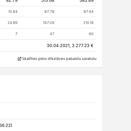
92.79
515.68
583.89
10.84
87.78
87.94
24.89
197.09
210.19
7
47
60
30.04.2021, 3 277.23 €
Skatīties pilno dīkstāves pabalstu sarakstu
56.22)