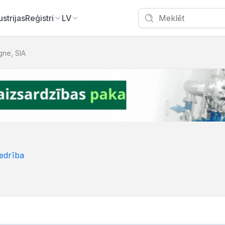
ustrijas
Reģistri
LV
ne, SIA
edrība