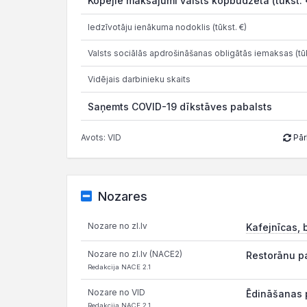
Kopējie maksājumi valsts kopbudžetā (tūkst. 
Iedzīvotāju ienākuma nodoklis (tūkst. €)
Valsts sociālās apdrošināšanas obligātās iemaksas (tūk
Vidējais darbinieku skaits
Saņemts COVID-19 dīkstāves pabalsts
Avots: VID
Pār
Nozares
Nozare no zl.lv
Kafejnīcas, b
Nozare no zl.lv (NACE2)
Restorānu pa
Redakcija NACE 2.1
Nozare no VID
Ēdināšanas 
Redakcija NACE 2.1