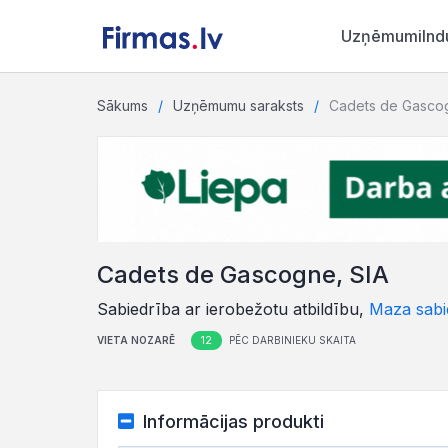
Uzņēmumi
Ind
Sākums
Uzņēmumu saraksts
Cadets de Gascog
Cadets de Gascogne, SIA
Sabiedrība ar ierobežotu atbildību,
Maza sabi
12
VIETA NOZARĒ
PĒC DARBINIEKU SKAITA
Informācijas produkti