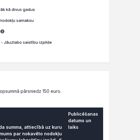
rāk kā divus gadus
o nodokļu samaksu
 - Jāuzlabo saistību izpilde
kopsummā pārsniedz 150 euro.
Publicēšanas
datums un
āda summa, attiecībā uz kuru
laiks
ēmums par nokavēto nodokļu