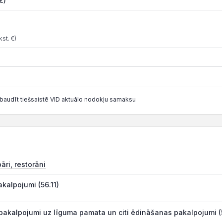
€)
st. €)
baudīt tiešsaistē VID aktuālo nodokļu samaksu
āri, restorāni
kalpojumi (56.11)
pakalpojumi uz līguma pamata un citi ēdināšanas pakalpojumi (