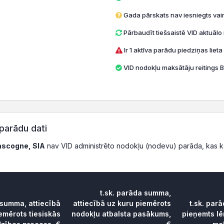
Gada pārskats nav iesniegts vai
Pārbaudīt tiešsaistē VID aktuāl
Ir 1 aktīva parādu piedziņas lieta
VID nodokļu maksātāju reitings B
parādu dati
ascogne, SIA
nav VID administrēto nodokļu (nodevu) parāda, kas 
t.sk. parāda summa,
 summa, attiecībā
attiecībā uz kuru piemērots
t.sk. par
emērots tiesiskās
nodokļu atbalsta pasākums,
pieņemts l