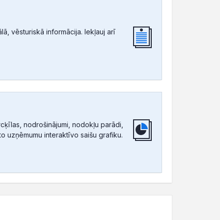
, vēsturiskā informācija. Iekļauj arī
ķīlas, nodrošinājumi, nodokļu parādi,
tīto uzņēmumu interaktīvo saišu grafiku.