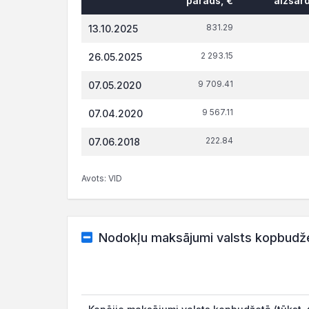
parāds, €
aizsar
831.29
13.10.2025
2 293.15
26.05.2025
9 709.41
07.05.2020
9 567.11
07.04.2020
222.84
07.06.2018
Avots: VID
Nodokļu maksājumi valsts kopbudž