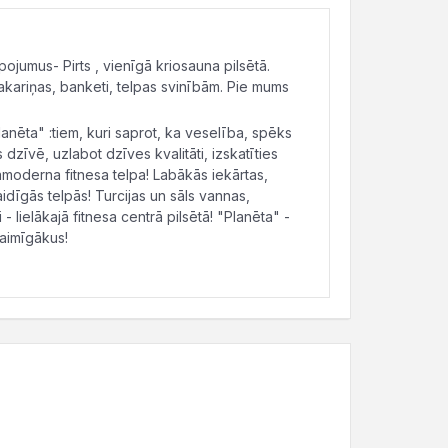
umus- Pirts , vienīgā kriosauna pilsētā.
akariņas, banketi, telpas svinībām. Pie mums
nēta" :tiem, kuri saprot, ka veselība, spēks
zīvē, uzlabot dzīves kvalitāti, izskatīties
ltramoderna fitnesa telpa! Labākās iekārtas,
idīgās telpās! Turcijas un sāls vannas,
 - lielākajā fitnesa centrā pilsētā! "Planēta" -
laimīgākus!