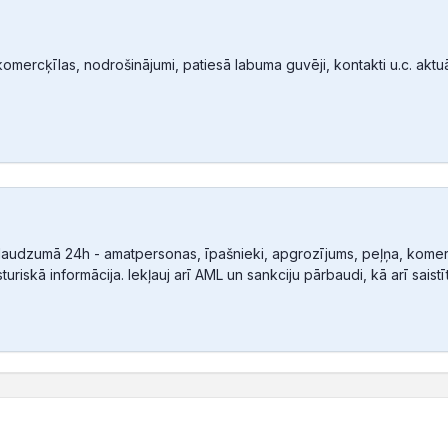
mercķīlas, nodrošinājumi, patiesā labuma guvēji, kontakti u.c. aktuālā
audzumā 24h - amatpersonas, īpašnieki, apgrozījums, peļņa, komerc
sturiskā informācija. Iekļauj arī AML un sankciju pārbaudi, kā arī sais