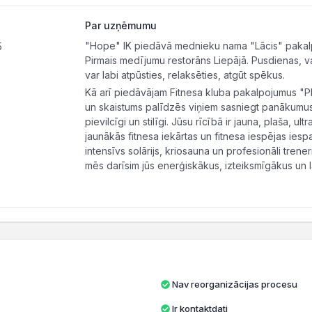
Par uzņēmumu
"Hope" IK piedāvā mednieku nama "Lācis" pakalpoj
5
Pirmais medījumu restorāns Liepājā. Pusdienas, v
var labi atpūsties, relaksēties, atgūt spēkus.
Kā arī piedāvājam Fitnesa kluba pakalpojumus "Pla
un skaistums palīdzēs viņiem sasniegt panākumus d
pievilcīgi un stilīgi. Jūsu rīcībā ir jauna, plaša, u
jaunākās fitnesa iekārtas un fitnesa iespējas iespa
intensīvs solārijs, kriosauna un profesionāli treneri
mēs darīsim jūs enerģiskākus, izteiksmīgākus un 
Nav reorganizācijas procesu
Ir kontaktdati