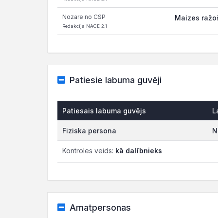
Nozare no CSP
Maizes ražoš
Redakcija NACE 2.1
Patiesie labuma guvēji
Patiesais labuma guvējs
L
Fiziska persona
N
Kontroles veids:
kā dalībnieks
Amatpersonas